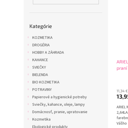
i
p
s
r
p
o
r
d
Preskočiť
o
u
Kategórie
kategórie
d
k
u
KOZMETIKA
t
k
o
DROGÉRIA
t
v
HOBBY A ZÁHRADA
o
KAHANCE
ARIEL
v
SVIEČKY
praní
BIELENDA
BIO KOZMETIKA
POTRAVINY
11,34 
13,9
Papierové a hygienické potreby
Sviečky, kahance, oleje, lampy
ARIEL 
Domácnosť, pranie, upratovanie
2,64LAr
farebn
Kozmetika
Vášho 
Ekologické produkty