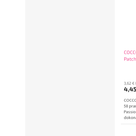
COCC
Patch
3,62 €
4,4
COCCOL
58 pra
Passio
dokona
pribli
kapsúl,