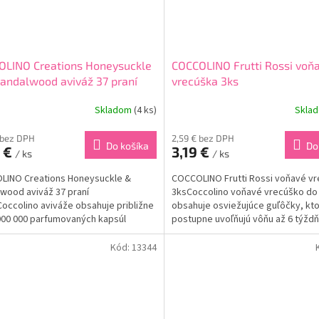
OLINO Creations Honeysuckle
COCCOLINO Frutti Rossi voň
andalwood aviváž 37 praní
vrecúška 3ks
l
Skladom
(4 ks)
Skla
 bez DPH
2,59 € bez DPH
Do košíka
Do
0 €
3,19 €
/ ks
/ ks
LINO Creations Honeysuckle &
COCCOLINO Frutti Rossi voňavé v
wood aviváž 37 praní
3ksCoccolino voňavé vrecúško do 
occolino aviváže obsahuje približne
obsahuje osviežujúce guľôčky, kt
000 000 parfumovaných kapsúl
postupne uvoľňujú vôňu až 6 týžd
júcich parfém, ktorý sa prichytí na
Vrecúška poskytujú Vášmu obleče
nie, pohybom oblečenia...
magickú vôňu vypratej...
Kód:
13344