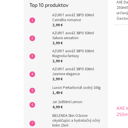
AXE Da
Top 10 produktov
250mlS
určený
AZURIT aviváž 38PD 836ml
čiasto
Camellia romance
počas 
2,99 €
neodol
AZURIT aviváž 38PD 836ml
Sakura sensation
2,99 €
AZURIT aviváž 38PD 836ml
Magnolia fantasy
2,99 €
AZURIT aviváž 38PD 836ml
Jasmine elegance
2,99 €
Luxon Perkarbonát sodný 100g
1,49 €
Jar 2x850ml Lemon
4,99 €
AXE I
250m
BIELENDA Skin O3zone
okysličujúci a hydratačný očný
krém 15ml