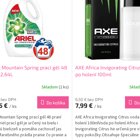
 Mountain Spring prací gél 48
AXE Africa Invigorating Citr
 2,64L
po holení 100ml
Skladom
(2 ks)
Skla
€ bez DPH
6,50 € bez DPH
Do košíka
Do
5 €
7,99 €
/ ks
/ ks
Mountain Spring prací gél 48 praní
AXE Africa Invigorating Citrus voda
iel prací gél je určený na bielu i
holení 100mlVoda po holení Africa
ú bielizeň a pomáha zachovať jas
Invigorating Citrus he určená pre 
farebného prádla pranie čo pranie a
typy pokožky.Obsahuje špeciálne