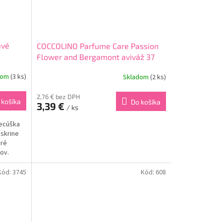
avé
COCCOLINO Parfume Care Passion
Flower and Bergamont aviváž 37
praní 925ml
dom
(3 ks)
Skladom
(2 ks)
2,76 € bez DPH
 košíka
Do košíka
3,39 €
/ ks
recúška
skrine
oré
ňov.
niu
Kód:
3745
Kód:
608