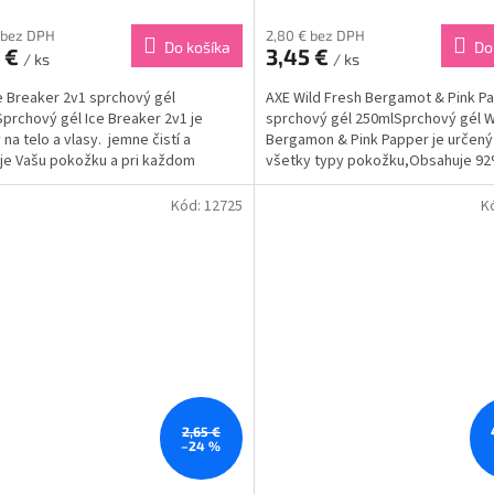
 bez DPH
2,80 € bez DPH
Do košíka
Do
5 €
3,45 €
/ ks
/ ks
e Breaker 2v1 sprchový gél
AXE Wild Fresh Bergamot & Pink P
prchový gél Ice Breaker 2v1 je
sprchový gél 250mlSprchový gél W
 na telo a vlasy. jemne čistí a
Bergamon & Pink Papper je určený
je Vašu pokožku a pri každom
všetky typy pokožku,Obsahuje 9
vaní ju osviežuje. Obsahuje
prírodných ingrediencií naplnený
lne zloženie, vďaka ktorému...
éterických...
Kód:
12725
K
2,65 €
–24 %