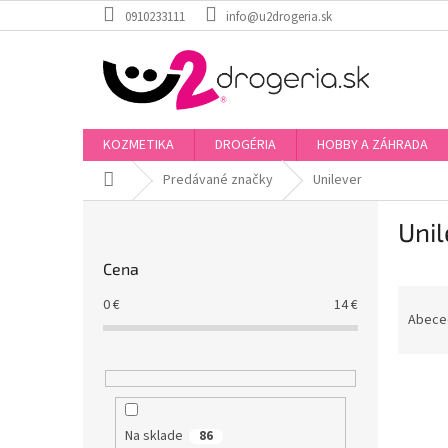
Prejsť
0910233111
info@u2drogeria.sk
na
obsah
KOZMETIKA
DROGÉRIA
HOBBY A ZÁHRADA
Domov
Predávané značky
Unilever
B
Unil
o
č
Cena
n
R
ý
0
€
14
€
a
p
Abece
d
a
e
n
V
n
e
ý
i
l
p
e
Na sklade
86