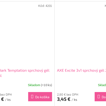
ň.Ariel obsahuje inovatívnu čistiacu...
zloženie, vďaka ktorému ošetruje
po holení.Eliminuje jej...
Kód:
4201
ark Temptation sprchový gél
AXE Excite 3v1 sprchový gél
l
Skladom
(>10 ks)
Skla
 bez DPH
2,80 € bez DPH
Do košíka
Do
5 €
3,45 €
/ ks
/ ks