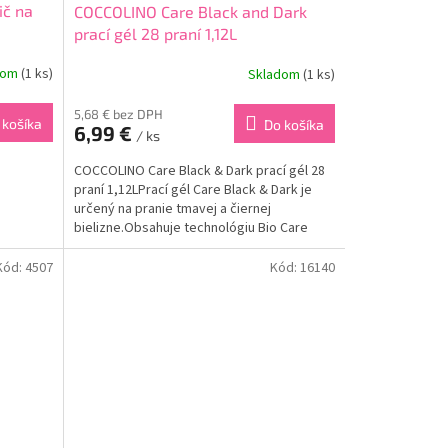
ič na
COCCOLINO Care Black and Dark
prací gél 28 praní 1,12L
dom
(1 ks)
Skladom
(1 ks)
5,68 € bez DPH
 košíka
Do košíka
6,99 €
/ ks
COCCOLINO Care Black & Dark prací gél 28
praní 1,12LPrací gél Care Black & Dark je
určený na pranie tmavej a čiernej
bielizne.Obsahuje technológiu Bio Care
Serum, vďaka ktorej sa dokonale stará o
štruktúru...
Kód:
4507
Kód:
16140