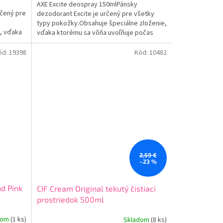
AXE Excite deospray 150mlPánsky
rčený pre
dezodorant Excite je určený pre všetky
typy pokožky.Obsahuje špeciálne zloženie,
á, vďaka
vďaka ktorému sa vôňa uvoľňuje počas
vašu
celého dňa a podľa aktuálnej
záťaže.Poskytuje dlhodobú ochranu...
ód:
19398
Kód:
10482
2,59 €
–23 %
d Pink
CIF Cream Original tekutý čistiaci
prostriedok 500ml
dom
(1 ks)
Skladom
(8 ks)