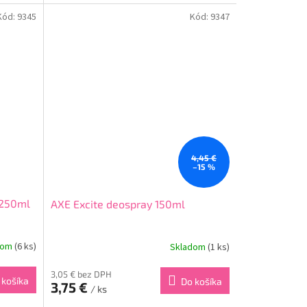
 pokožku
regeneruje vašu pokožku po každom
sprchovaní.Obsahuje...
Kód:
9345
Kód:
9347
4,45 €
–15 %
 250ml
AXE Excite deospray 150ml
dom
(6 ks)
Skladom
(1 ks)
3,05 € bez DPH
 košíka
Do košíka
3,75 €
/ ks