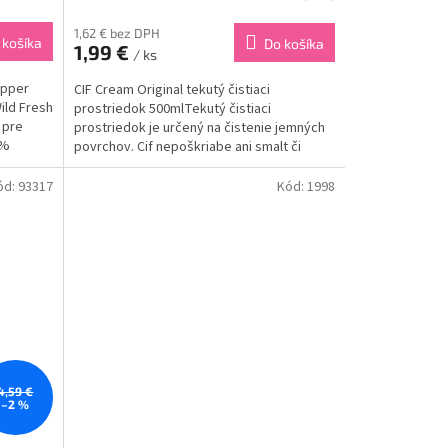
1,62 € bez DPH
 košíka
Do košíka
1,99 €
/ ks
apper
CIF Cream Original tekutý čistiaci
ild Fresh
prostriedok 500mlTekutý čistiaci
 pre
prostriedok je určený na čistenie jemných
2%
povrchov. Cif nepoškriabe ani smalt či
ch zmesou
sklokeramiku.Obsahuje aktívne látky, ktoré
preniknú hlboko do škvŕn...
ód:
93317
Kód:
1998
4,59 €
–2 %