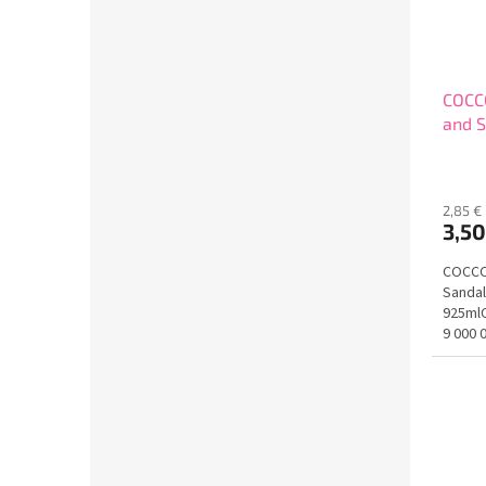
COCC
and S
925m
2,85 €
3,5
COCCO
Sandal
925mlC
9 000 
obsahu
obleče