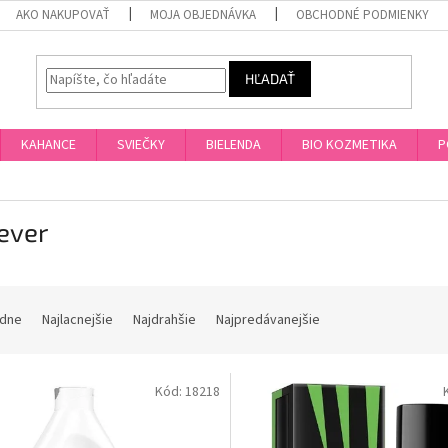
AKO NAKUPOVAŤ
MOJA OBJEDNÁVKA
OBCHODNÉ PODMIENKY
HĽADAŤ
KAHANCE
SVIEČKY
BIELENDA
BIO KOZMETIKA
P
ever
dne
Najlacnejšie
Najdrahšie
Najpredávanejšie
Kód:
18218