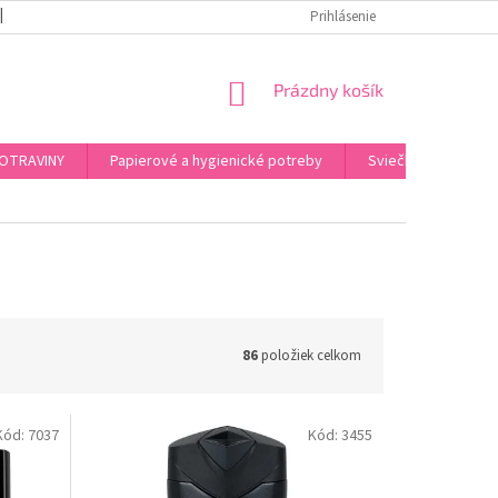
REKLAMAČNÝ PORIADOK
PODMIENKY OCHRANY OSOBNÝCH ÚDAJOV
Prihlásenie
NÁKUPNÝ
Prázdny košík
KOŠÍK
OTRAVINY
Papierové a hygienické potreby
Sviečky, kahance, o
86
položiek celkom
Kód:
7037
Kód:
3455