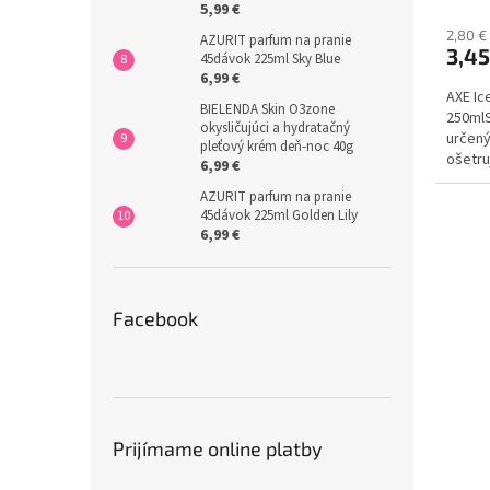
5,99 €
2,80 €
AZURIT parfum na pranie
3,4
45dávok 225ml Sky Blue
6,99 €
AXE Ic
BIELENDA Skin O3zone
250mlS
okysličujúci a hydratačný
určený
pleťový krém deň-noc 40g
ošetru
6,99 €
sprcho
AZURIT parfum na pranie
špeciá
45dávok 225ml Golden Lily
6,99 €
Facebook
Prijímame online platby