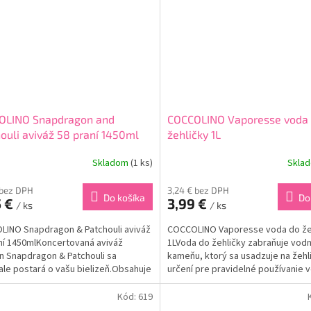
OLINO Snapdragon and
COCCOLINO Vaporesse voda
ouli aviváž 58 praní 1450ml
žehličky 1L
Skladom
(1 ks)
Skla
 bez DPH
3,24 € bez DPH
Do košíka
Do
5 €
3,99 €
/ ks
/ ks
INO Snapdragon & Patchouli aviváž
COCCOLINO Vaporesse voda do že
ní 1450mlKoncertovaná aviváž
1LVoda do žehličky zabraňuje vo
n Snapdragon & Patchouli sa
kameňu, ktorý sa usadzuje na žehli
le postará o vašu bielizeň.Obsahuje
určení pre pravidelné používanie 
žne 9 000 000 000 parfumovaných
žehličky.Voda do žehličky navyše 
 ktoré...
vonia a vašu...
Kód:
619