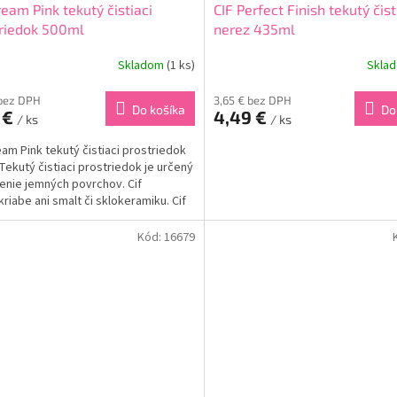
ream Pink tekutý čistiaci
CIF Perfect Finish tekutý čist
riedok 500ml
nerez 435ml
Skladom
(1 ks)
Skla
 bez DPH
3,65 € bez DPH
Do košíka
Do
 €
4,49 €
/ ks
/ ks
eam Pink tekutý čistiaci prostriedok
Tekutý čistiaci prostriedok je určený
tenie jemných povrchov. Cif
riabe ani smalt či sklokeramiku. Cif
 vyčistiť viacero povrchov ako
ad:...
Kód:
16679