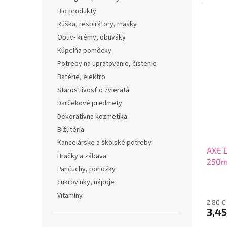
zárove
Bio produkty
Rúška, respirátory, masky
Obuv- krémy, obuváky
Kúpelňa pomôcky
Potreby na upratovanie, čistenie
Batérie, elektro
Starostlivosť o zvieratá
Darčekové predmety
Dekoratívna kozmetika
Bižutéria
Kancelárske a školské potreby
AXE D
Hračky a zábava
250m
Pančuchy, ponožky
cukrovinky, nápoje
Vitamíny
2,80 €
3,4