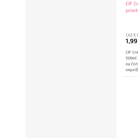
CIF C
prost
1,62 €
1,99
CIF Cr
500ml 
na čis
nepošk
dokáže
napríkl