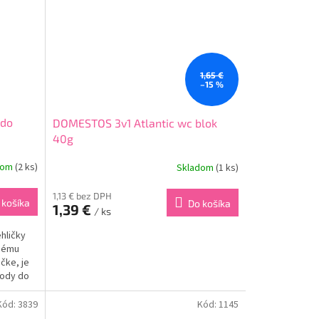
1,65 €
–15 %
 do
DOMESTOS 3v1 Atlantic wc blok
40g
dom
(2 ks)
Skladom
(1 ks)
1,13 € bez DPH
 košíka
Do košíka
1,39 €
/ ks
hličky
dnému
čke, je
vody do
príjemne
Kód:
3839
Kód:
1145