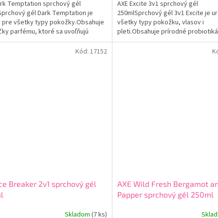
rk Temptation sprchový gél
AXE Excite 3v1 sprchový gél
prchový gél Dark Temptation je
250mlSprchový gél 3v1 Excite je u
 pre všetky typy pokožky.Obsahuje
všetky typy pokožku, vlasov i
čky parfému, ktoré sa uvoľňujú
pleti.Obsahuje prírodné probiotik
celého dňa a poskytujú
ktorým revitallizuje a regeneruje 
ateľnú vôňu.Dokonale vyživuje a...
pokožku po každom...
Kód:
17152
K
ce Breaker 2v1 sprchový gél
AXE Wild Fresh Bergamot an
l
Papper sprchový gél 250ml
Skladom
(7 ks)
Skla