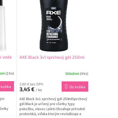
us voda
AXE Black 3v1 sprchový gél 250ml
dom
(2 ks)
Skladom
(4 ks)
2,80 € bez DPH
 košíka
Do košíka
3,45 €
/ ks
 po
AXE Black 3v1 sprchový gél 250mlSprchový
gél Black je určený pre všetky typy
všetky
pokožku, vlasov i pleti.Obsahuje prírodné
probiotiká, vďaka ktorým revitallizuje a