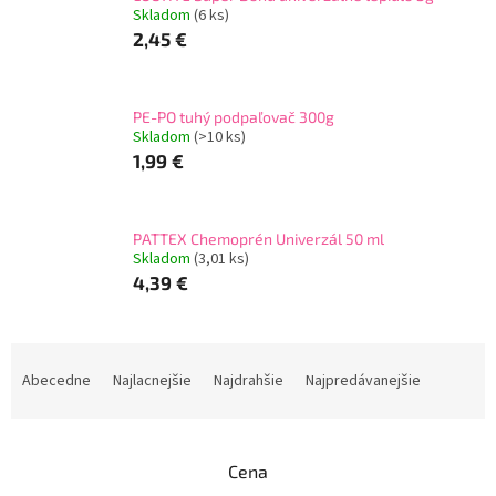
Skladom
(6 ks)
2,45 €
PE-PO tuhý podpaľovač 300g
Skladom
(>10 ks)
1,99 €
PATTEX Chemoprén Univerzál 50 ml
Skladom
(3,01 ks)
4,39 €
R
a
Abecedne
Najlacnejšie
Najdrahšie
Najpredávanejšie
d
e
n
Cena
i