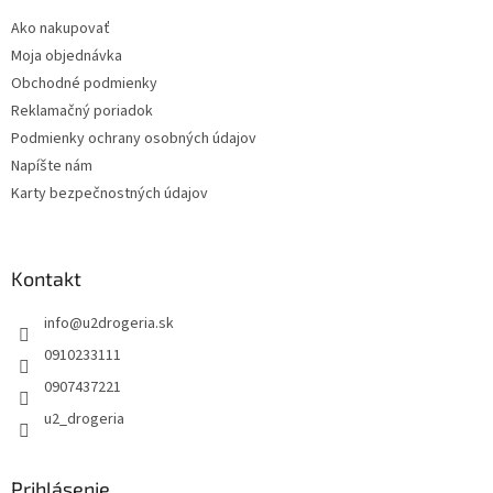
t
Ako nakupovať
i
Moja objednávka
e
Obchodné podmienky
Reklamačný poriadok
Podmienky ochrany osobných údajov
Napíšte nám
Karty bezpečnostných údajov
Kontakt
info
@
u2drogeria.sk
0910233111
0907437221
u2_drogeria
Prihlásenie