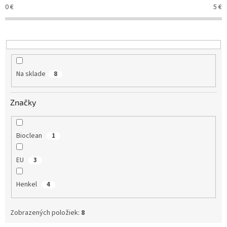
e
0
€
5
€
p
r
o
d
u
k
Na sklade
8
t
o
v
Značky
Bioclean
1
EU
3
Henkel
4
Zobrazených položiek:
8