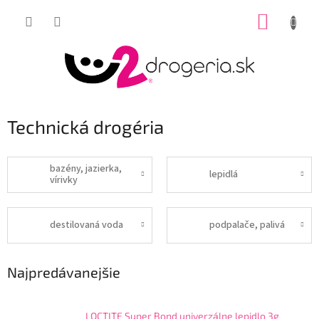
Prejsť
NÁKUP
na
obsah
KOŠÍK
Technická drogéria
bazény, jazierka,
lepidlá
vírivky
destilovaná voda
podpalače, palivá
Najpredávanejšie
LOCTITE Super Bond univerzálne lepidlo 3g