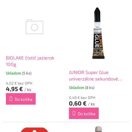
V
ý
p
i
s
p
r
o
d
BIOLAKE čistič jazierok
u
100g
k
JUNIOR Super Glue
Skladom
(5 ks)
t
univerzálne sekundové
o
4,02 € bez DPH
lepidlo 3g
Skladom
(8 ks)
4,95 €
v
/ ks
0,49 € bez DPH
Do košíka
0,60 €
/ ks
Do košíka