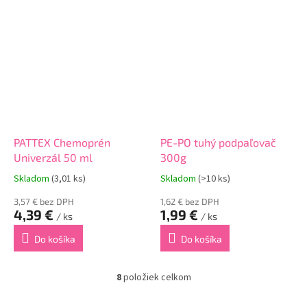
PATTEX Chemoprén
PE-PO tuhý podpaľovač
Univerzál 50 ml
300g
Skladom
(3,01 ks)
Skladom
(>10 ks)
3,57 € bez DPH
1,62 € bez DPH
4,39 €
1,99 €
/ ks
/ ks
Do košíka
Do košíka
8
položiek celkom
O
v