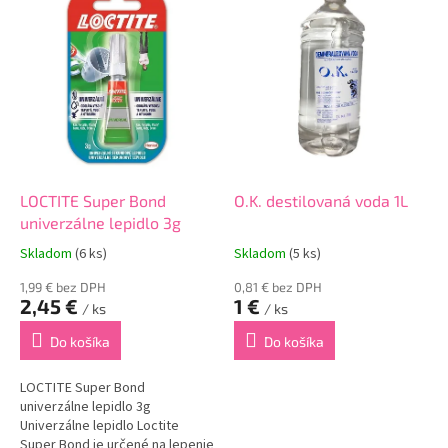
LOCTITE Super Bond
O.K. destilovaná voda 1L
univerzálne lepidlo 3g
Skladom
(6 ks)
Skladom
(5 ks)
1,99 € bez DPH
0,81 € bez DPH
2,45 €
1 €
/ ks
/ ks
Do košíka
Do košíka
LOCTITE Super Bond
univerzálne lepidlo 3g
Univerzálne lepidlo Loctite
Super Bond je určené na lepenie