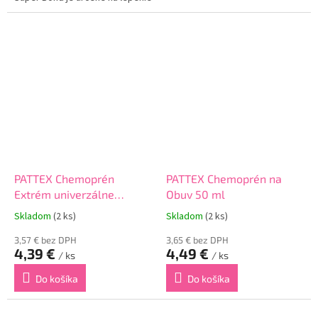
porcelánu, keramiky, plastu,
gumy, kože, dreva a kovu.
Obsahuje technológiu SilicoTec,
ktorá poskytuje vysokú...
PATTEX Chemoprén
PATTEX Chemoprén na
Extrém univerzálne
Obuv 50 ml
lepidlo 50ml
Skladom
(2 ks)
Skladom
(2 ks)
3,57 € bez DPH
3,65 € bez DPH
4,39 €
4,49 €
/ ks
/ ks
Do košíka
Do košíka