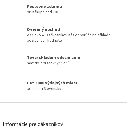
l
á
Poštovné zdarma
d
pri nákupe nad 80€
a
c
i
Overený obchod
e
Viac ako 450 zákazníkov nás odporúča na základe
p
pozitívnych hodnotení.
r
v
k
Tovar skladom odosielame
y
max do 2 pracovných dní.
v
ý
p
i
Cez 3000 výdajných miest
s
po celom Slovensku.
u
Z
á
p
ä
Informácie pre zákazníkov