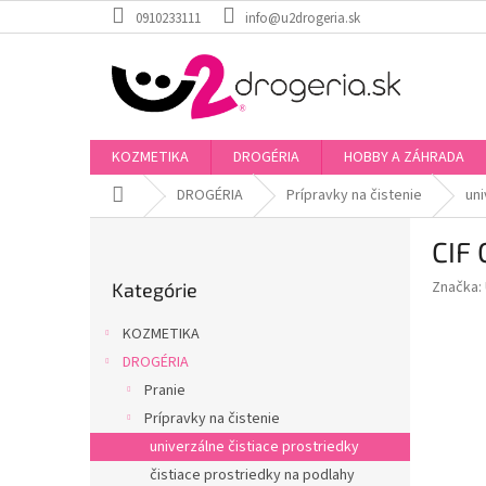
Prejsť
0910233111
info@u2drogeria.sk
na
obsah
KOZMETIKA
DROGÉRIA
HOBBY A ZÁHRADA
Domov
DROGÉRIA
Prípravky na čistenie
uni
B
CIF 
o
Preskočiť
č
Značka:
Kategórie
kategórie
n
ý
KOZMETIKA
p
DROGÉRIA
a
Pranie
n
e
Prípravky na čistenie
l
univerzálne čistiace prostriedky
čistiace prostriedky na podlahy