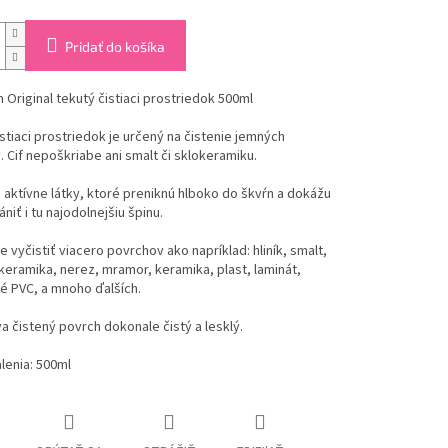
Pridať do košíka
 Original tekutý čistiaci prostriedok 500ml
stiaci prostriedok je určený na čistenie jemných
 Cif nepoškriabe ani smalt či sklokeramiku.
aktívne látky, ktoré preniknú hlboko do škvŕn a dokážu
niť i tu najodolnejšiu špinu.
e vyčistiť viacero povrchov ako napríklad: hliník, smalt,
keramika, nerez, mramor, keramika, plast, laminát,
é PVC, a mnoho ďalších.
 čistený povrch dokonale čistý a lesklý.
lenia: 500ml