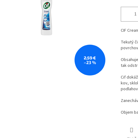
CIF Cream
Tekutý či
povrchov.
2,59 €
Obsahuje 
–23 %
tak odstrá
Cif dokáž
kov, sklo
podlahov
Zanecháva
Objem ba