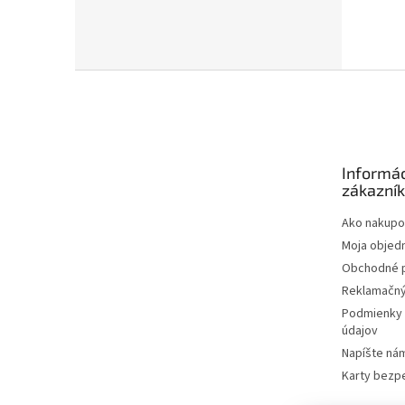
Z
á
p
ä
t
Informác
i
zákazní
e
Ako nakupo
Moja objed
Obchodné 
Reklamačný
Podmienky 
údajov
Napíšte ná
Karty bezp