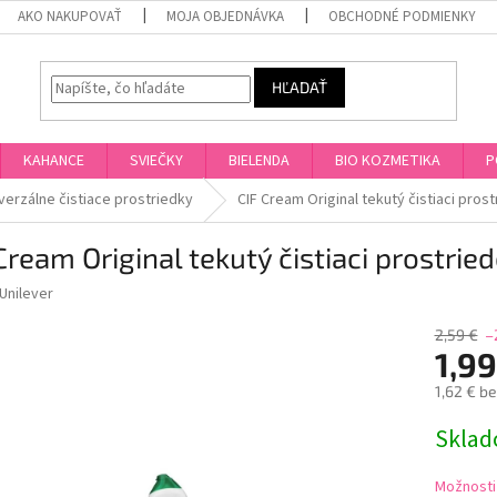
AKO NAKUPOVAŤ
MOJA OBJEDNÁVKA
OBCHODNÉ PODMIENKY
HĽADAŤ
KAHANCE
SVIEČKY
BIELENDA
BIO KOZMETIKA
P
verzálne čistiace prostriedky
CIF Cream Original tekutý čistiaci pros
Cream Original tekutý čistiaci prostri
Unilever
2,59 €
–
1,99
1,62 € b
Jednotk
Skla
cena:
Možnosti