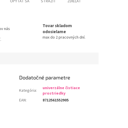
OPÝTAŤ SA
STRÁŽIŤ
ZDIEĽAŤ
Tovar skladom
ov nás
odosielame
max do 2 pracovných dní.
.
Dodatočné parametre
univerzálne čistiace
Kategória
:
prostriedky
EAN
:
8712561552905