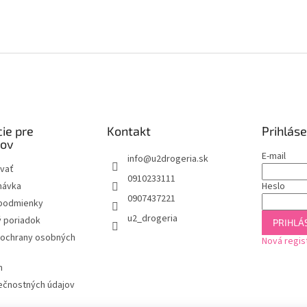
ie pre
Kontakt
Prihláse
kov
E-mail
info
@
u2drogeria.sk
vať
0910233111
návka
Heslo
0907437221
podmienky
u2_drogeria
 poriadok
PRIHLÁS
ochrany osobných
Nová regis
m
ečnostných údajov