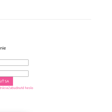
nie
IŤ SA
trácia
Zabudnuté heslo