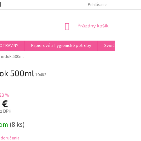
REKLAMAČNÝ PORIADOK
PODMIENKY OCHRANY OSOBNÝCH ÚDAJOV
Prihlásenie
NÁKUPNÝ
Prázdny košík
KOŠÍK
OTRAVINY
Papierové a hygienické potreby
Sviečky, kahance, o
triedok 500ml
edok 500ml
10482
23 %
 €
ez DPH
ová
dom
(8 ks)
 doručenia