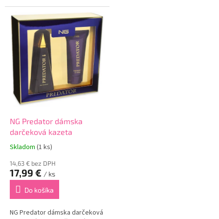
Hydrating hydratačné pleťové
toaletná voda 100mlDámska
sérum deň/noc 30gHydratačné
parfumovaná voda je určená pre
pleťové sérum je určený pre
dynamické a elegantné
suchú a citlivú pleť.Obsahuje...
ženy.Vôňa začína kombináciou...
NG Predator dámska
darčeková kazeta
Skladom
(1 ks)
14,63 € bez DPH
17,99 €
/ ks
Do košíka
NG Predator dámska darčeková