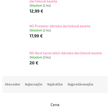
darčeková kazeta
Skladom
(1 ks)
12,99 €
NG Predator dámska darčeková kazeta
Skladom
(1 ks)
17,99 €
NG Next Generation dámska darčeková kazeta
Skladom
(3 ks)
20 €
R
a
Abecedne
Najlacnejšie
Najdrahšie
Najpredávanejšie
d
e
n
Cena
i