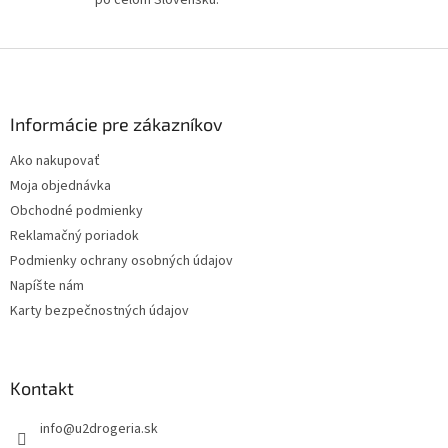
po celom Slovensku.
u
Z
á
p
ä
Informácie pre zákazníkov
t
Ako nakupovať
i
Moja objednávka
e
Obchodné podmienky
Reklamačný poriadok
Podmienky ochrany osobných údajov
Napíšte nám
Karty bezpečnostných údajov
Kontakt
info
@
u2drogeria.sk