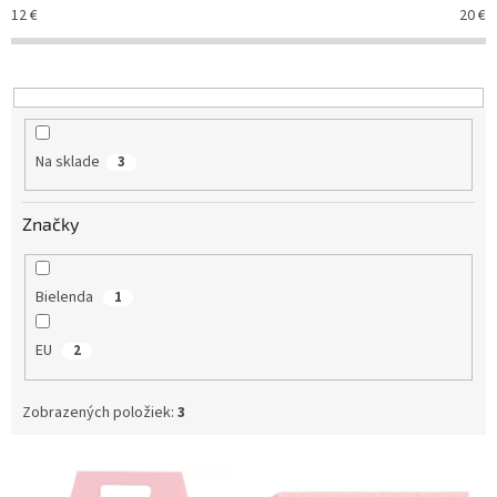
e
12
€
20
€
p
r
o
d
u
k
Na sklade
3
t
o
v
Značky
Bielenda
1
EU
2
Zobrazených položiek:
3
V
ý