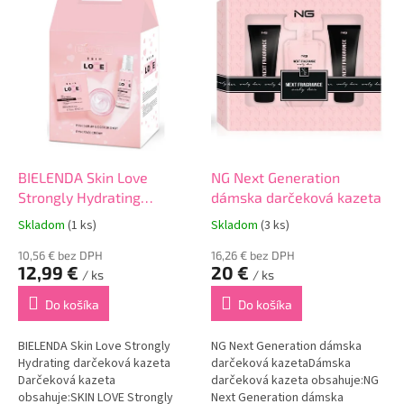
p
i
s
p
r
o
d
u
k
BIELENDA Skin Love
NG Next Generation
t
Strongly Hydrating
dámska darčeková kazeta
o
darčeková kazeta
Skladom
(1 ks)
Skladom
(3 ks)
v
10,56 € bez DPH
16,26 € bez DPH
12,99 €
20 €
/ ks
/ ks
Do košíka
Do košíka
BIELENDA Skin Love Strongly
NG Next Generation dámska
Hydrating darčeková kazeta
darčeková kazetaDámska
Darčeková kazeta
darčeková kazeta obsahuje:NG
obsahuje:SKIN LOVE Strongly
Next Generation dámska