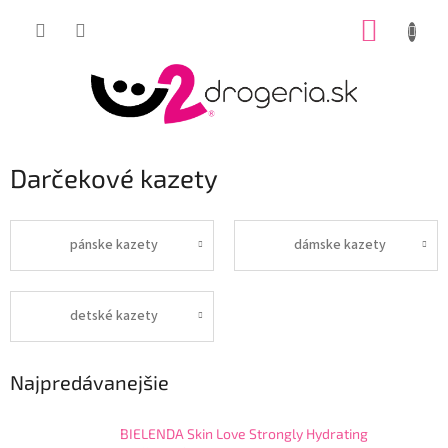
Prejsť
NÁKUP
na
obsah
KOŠÍK
Darčekové kazety
pánske kazety
dámske kazety
detské kazety
Najpredávanejšie
BIELENDA Skin Love Strongly Hydrating