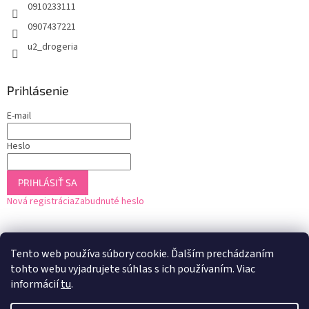
0910233111
0907437221
u2_drogeria
Prihlásenie
E-mail
Heslo
PRIHLÁSIŤ SA
Nová registrácia
Zabudnuté heslo
Tento web používa súbory cookie. Ďalším prechádzaním
tohto webu vyjadrujete súhlas s ich používaním. Viac
informácií
tu
.