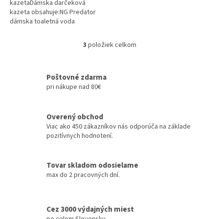
kazetaDámska darčeková
kazeta obsahuje:NG Predator
dámska toaletná voda
100mlDámska parfumovaná
voda je určená pre dynamické a
3
položiek celkom
O
sebestredné ženy.Vôňa začína
v
kombináciou bieleho
l
jazmínu.Vôňa...
á
Poštovné zdarma
d
pri nákupe nad 80€
a
c
i
Overený obchod
e
Viac ako 450 zákazníkov nás odporúča na základe
p
pozitívnych hodnotení.
r
v
k
Tovar skladom odosielame
y
max do 2 pracovných dní.
v
ý
p
i
Cez 3000 výdajných miest
s