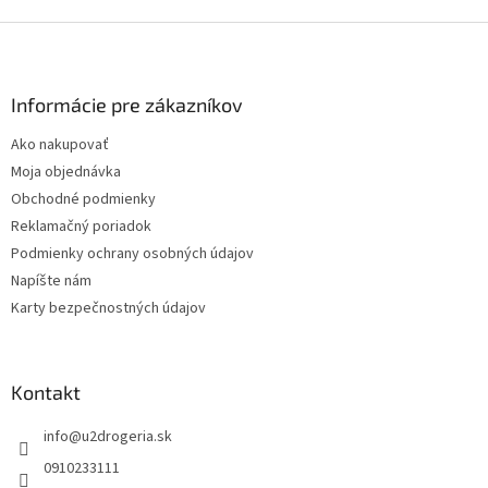
Z
á
p
ä
Informácie pre zákazníkov
t
Ako nakupovať
i
Moja objednávka
e
Obchodné podmienky
Reklamačný poriadok
Podmienky ochrany osobných údajov
Napíšte nám
Karty bezpečnostných údajov
Kontakt
info
@
u2drogeria.sk
0910233111