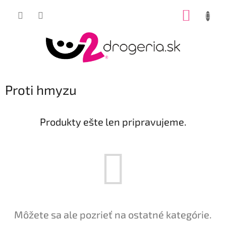
Prejsť
NÁKUP
na
obsah
KOŠÍK
Proti hmyzu
Produkty ešte len pripravujeme.
Môžete sa ale pozrieť na ostatné kategórie.