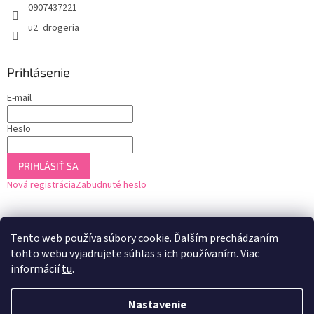
0907437221
u2_drogeria
Prihlásenie
E-mail
Heslo
PRIHLÁSIŤ SA
Nová registrácia
Zabudnuté heslo
Tento web používa súbory cookie. Ďalším prechádzaním
tohto webu vyjadrujete súhlas s ich používaním. Viac
informácií
tu
.
Nastavenie
Vytvoril Shoptet