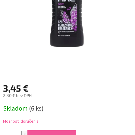
3,45 €
2,80 € bez DPH
Jednotková
Skladom
(6 ks)
cena:
Možnosti doručenia