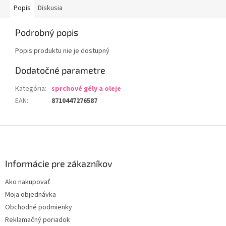
Popis
Diskusia
Podrobný popis
Popis produktu nie je dostupný
Dodatočné parametre
Kategória
:
sprchové gély a oleje
EAN
:
8710447276587
Z
á
p
ä
Informácie pre zákazníkov
t
Ako nakupovať
i
Moja objednávka
e
Obchodné podmienky
Reklamačný poriadok