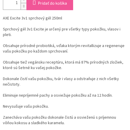
Pridať do košíka
AXE Excite 3v1 sprchový gél 250ml
Sprchový gél 3v1 Excite je určený pre všetky typy pokožku, vlasov i
pleti.
Obsahuje prírodné probiotiká, vďaka ktorým revitallizuje a regeneruje
vašu pokožku po každom sprchovaní.
Obsahuje tiež vegánsku receptúru, ktorá má 87% prírodných zložiek,
ktoré sú šetrné ku vašej pokožke.
Dokonale čistí vašu pokožku, tvár i vlasy a odstraňuje z nich všetky
nečistoty.
Eliminuje nepríjemné pachy a osviežuje pokožku až na 12 hodín.
Nevysušuje vašu pokožku.
Zanecháva vašu pokožku dokonale čistú a osvieženú s príjemnou
vôňou kokosu a sladkého karamelu.