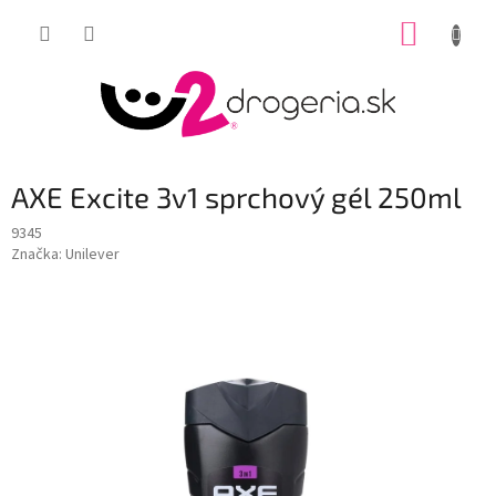
Prejsť
NÁKUP
na
obsah
KOŠÍK
AXE Excite 3v1 sprchový gél 250ml
9345
Značka:
Unilever