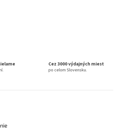
sielame
Cez 3000 výdajných miest
í.
po celom Slovensku.
nie