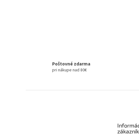
Poštovné zdarma
pri nákupe nad 80€
Z
á
p
ä
t
Informác
i
zákazní
e