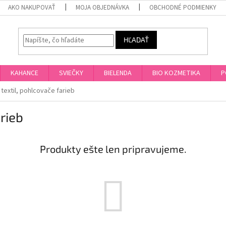
AKO NAKUPOVAŤ
MOJA OBJEDNÁVKA
OBCHODNÉ PODMIENKY
HĽADAŤ
KAHANCE
SVIEČKY
BIELENDA
BIO KOZMETIKA
P
 textil, pohlcovače farieb
rieb
Produkty ešte len pripravujeme.