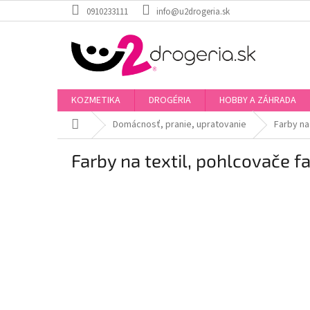
Prejsť
0910233111
info@u2drogeria.sk
na
obsah
KOZMETIKA
DROGÉRIA
HOBBY A ZÁHRADA
Domov
Domácnosť, pranie, upratovanie
Farby na
Farby na textil, pohlcovače fa