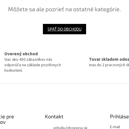
Môžete sa ale pozrieť na ostatné kategórie.
SPÄŤ DO OBCHODU
Overený obchod
Tovar skladom odo
Viac ako 450 zákazníkov nás
odporúča na základe pozitívnych
max do 2 pracovných dn
hodnotení.
ie pre
Kontakt
Prihláse
kov
E-mail
info
@
u2drogeria.sk