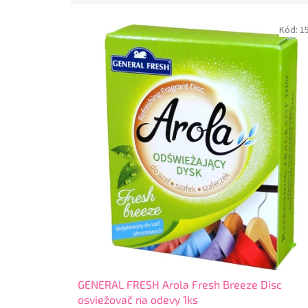
V
Kód:
1
ý
p
i
s
p
r
o
d
u
k
t
o
v
GENERAL FRESH Arola Fresh Breeze Disc
osviežovač na odevy 1ks