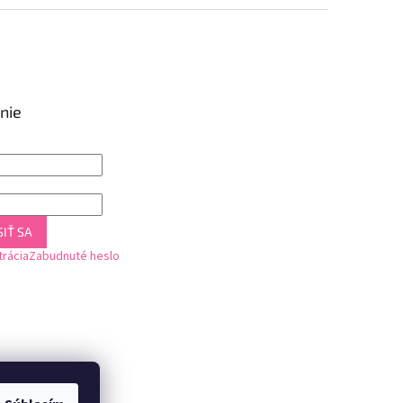
nie
IŤ SA
trácia
Zabudnuté heslo