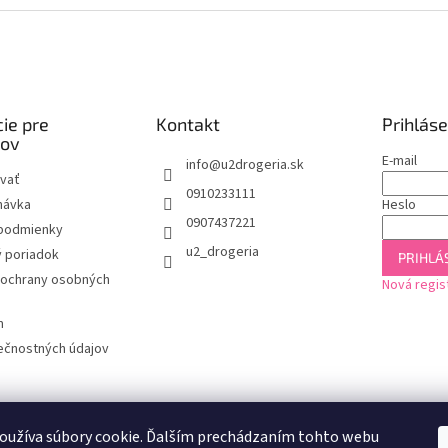
e
p
r
v
k
y
v
ie pre
Kontakt
Prihláse
ý
kov
p
E-mail
info
@
u2drogeria.sk
i
vať
0910233111
s
návka
Heslo
u
0907437221
podmienky
u2_drogeria
 poriadok
PRIHLÁS
ochrany osobných
Nová regis
m
ečnostných údajov
oužíva súbory cookie. Ďalším prechádzaním tohto webu