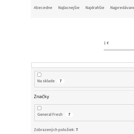
R
a
Abecedne
Najlacnejšie
Najdrahšie
Najpredávane
d
e
n
i
e
1
€
p
r
o
d
u
k
Na sklade
7
t
o
Značky
v
General Fresh
7
Zobrazených položiek:
7