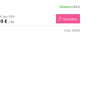
Skladom
(4 ks)
7 € bez DPH
Do košíka
69 €
/ ks
Kód:
15992