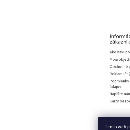
Z
á
p
ä
t
Informác
i
zákazní
e
Ako nakupo
Moja objed
Obchodné 
Reklamačný
Podmienky 
údajov
Napíšte ná
Karty bezp
Tento web p