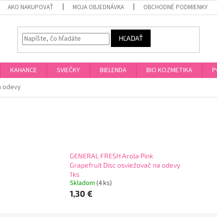
AKO NAKUPOVAŤ
MOJA OBJEDNÁVKA
OBCHODNÉ PODMIENKY
HĽADAŤ
KAHANCE
SVIEČKY
BIELENDA
BIO KOZMETIKA
P
a odevy
GENERAL FRESH Arola Pink
Grapefruit Disc osviežovač na odevy
1ks
Skladom
(4 ks)
1,30 €