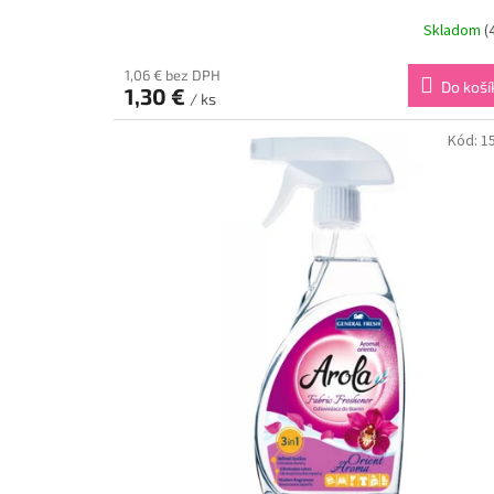
Skladom
(
1,06 € bez DPH
Do koší
1,30 €
/ ks
Kód:
1