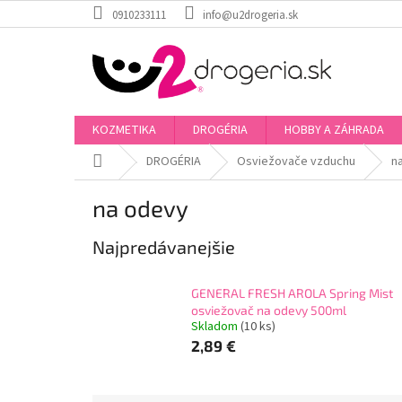
Prejsť
0910233111
info@u2drogeria.sk
na
obsah
KOZMETIKA
DROGÉRIA
HOBBY A ZÁHRADA
Domov
DROGÉRIA
Osviežovače vzduchu
n
na odevy
Najpredávanejšie
GENERAL FRESH AROLA Spring Mist
osviežovač na odevy 500ml
Skladom
(10 ks)
2,89 €