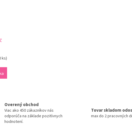
č
0 ks)
ka
O
v
l
Overený obchod
á
Tovar skladom odo
Viac ako 450 zákazníkov nás
d
odporúča na základe pozitívnych
max do 2 pracovných dn
a
hodnotení.
c
i