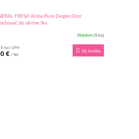
ERAL FRESH Arola Pure Oxigen Disc
iežovač do skrine 1ks
Skladom
(5 ks)
6 € bez DPH
Do košíka
30 €
/ ks