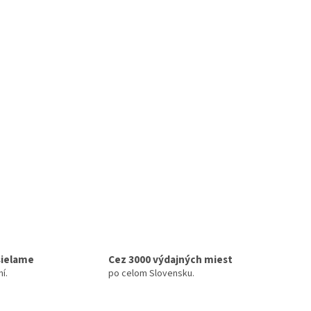
sielame
Cez 3000 výdajných miest
í.
po celom Slovensku.