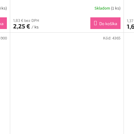
4 ks)
Skladom
(1 ks)
1,83 € bez DPH
1,3
ka
Do košíka
2,25 €
1,
/ ks
5900
Kód:
4365