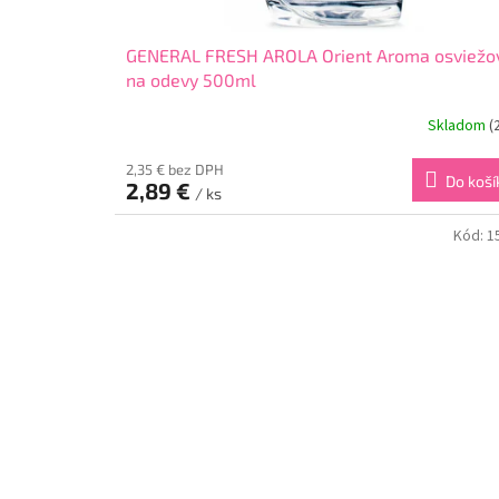
GENERAL FRESH AROLA Orient Aroma osviežo
na odevy 500ml
Skladom
(
2,35 € bez DPH
Do koší
2,89 €
/ ks
Kód:
1