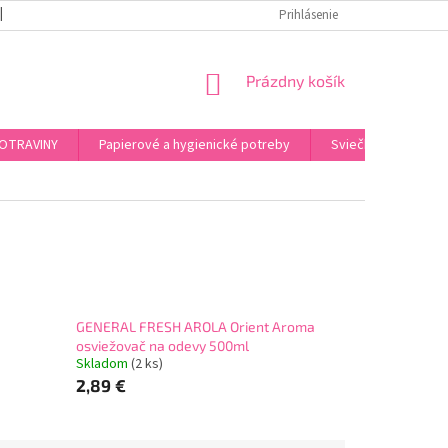
REKLAMAČNÝ PORIADOK
PODMIENKY OCHRANY OSOBNÝCH ÚDAJOV
Prihlásenie
NÁKUPNÝ
Prázdny košík
KOŠÍK
OTRAVINY
Papierové a hygienické potreby
Sviečky, kahance, o
GENERAL FRESH AROLA Orient Aroma
osviežovač na odevy 500ml
Skladom
(2 ks)
2,89 €