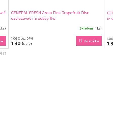
vač
GENERAL FRESH Arola Pink Grapefruit Disc
GEN
osviežovač na odevy 1ks
osv
2 ks)
Skladom
(4 ks)
1,06 € bez DPH
1,0
ka
Do košíka
1,30 €
1,
/ ks
5899