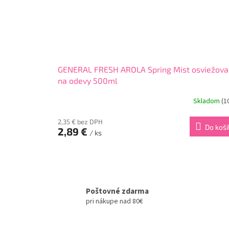
GENERAL FRESH AROLA Spring Mist osviežova
na odevy 500ml
Skladom
(1
2,35 € bez DPH
Do koší
2,89 €
/ ks
Poštovné zdarma
pri nákupe nad 80€