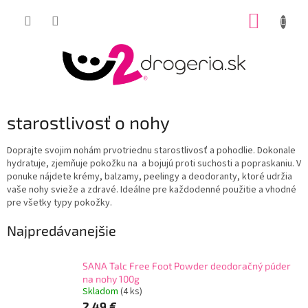
Prejsť
NÁKUP
na
obsah
KOŠÍK
starostlivosť o nohy
Doprajte svojim nohám prvotriednu starostlivosť a pohodlie. Dokonale
hydratuje, zjemňuje pokožku na a bojujú proti suchosti a popraskaniu. V
ponuke nájdete krémy, balzamy, peelingy a deodoranty, ktoré udržia
vaše nohy svieže a zdravé. Ideálne pre každodenné použitie a vhodné
pre všetky typy pokožky.
Najpredávanejšie
SANA Talc Free Foot Powder deodoračný púder
na nohy 100g
Skladom
(4 ks)
2,49 €