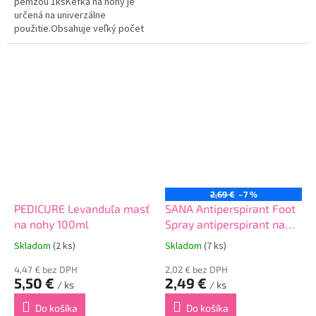
pemzou 1ksKefka na nohy je
určená na univerzálne
použitie.Obsahuje veľký počet
štetín, ktoré preniknú aj do
obťažne prístupných
miest.Obsahuje pemzu, vďaka
ktorej dokonale odlupuje a
odstraňuje...
2,69 €
–7 %
PEDICURE Levanduľa masť
SANA Antiperspirant Foot
na nohy 100ml
Spray antiperspirant na
nohy 150ml
Skladom
(2 ks)
Skladom
(7 ks)
4,47 € bez DPH
2,02 € bez DPH
5,50 €
2,49 €
/ ks
/ ks
Do košíka
Do košíka