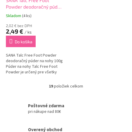
SANA Talc Free Foot
Powder deodoračný púder
na nohy 100g
Skladom
(4 ks)
2,02 € bez DPH
2,49 €
/ ks
Do košíka
SANA Talc Free Foot Powder
deodoračný púder na nohy 100g
Púder na nohy Talc Free Foot
Powder je určený pre všetky
typy pokožky chodidiel.
Obsahuje špeciálnu
19
položiek celkom
O
technológiu, ktorá účinne
v
neutralizuje nepríjemný zápach
l
až...
á
Poštovné zdarma
d
pri nákupe nad 80€
a
c
i
Overený obchod