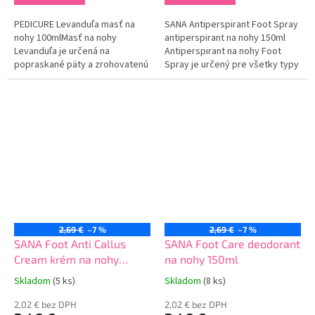
PEDICURE Levanduľa masť na
SANA Antiperspirant Foot Spray
nohy 100mlMasť na nohy
antiperspirant na nohy 150ml
Levanduľa je určená na
Antiperspirant na nohy Foot
popraskané päty a zrohovatenú
Spray je určený pre všetky typy
kožu na chodidlách.Obsahuje
pokožky. Obsahuje špeciálnu
levandulový olej, vďaka
technológiu, ktorá účinne
ktorému dokonale zmäkčuje a
neutralizuje nepríjemný zápach
stvrdnutú kožu.Eliminuje...
až na 24...
2,69 €
–7 %
2,69 €
–7 %
SANA Foot Anti Callus
SANA Foot Care deodorant
Cream krém na nohy
na nohy 150ml
100ml
Skladom
(5 ks)
Skladom
(8 ks)
2,02 € bez DPH
2,02 € bez DPH