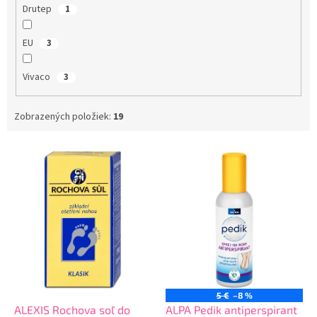
Drutep
1
EU
3
Vivaco
3
Zobrazených položiek:
19
V
ý
p
i
s
p
r
o
d
u
5 €
–8 %
k
ALEXIS Rochova soľ do
ALPA Pedik antiperspirant