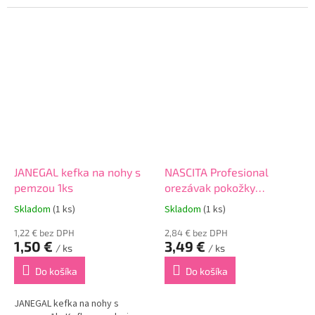
dôsledku nadmernej
popraskanej pokožke na
záťaže.Obsahuje extrakt z
chodidlách.Relaxačný kúpeľ je
rastliny harpago, ktorý účinne
vhodný aj pri kožných
čistí, zmäkčuje a regeneruje...
problémoch ako sú enzými,
plesne či inak...
JANEGAL kefka na nohy s
NASCITA Profesional
pemzou 1ks
orezávak pokožky
chodidiel 1ks
Skladom
(1 ks)
Skladom
(1 ks)
1,22 € bez DPH
2,84 € bez DPH
1,50 €
3,49 €
/ ks
/ ks
Do košíka
Do košíka
JANEGAL kefka na nohy s