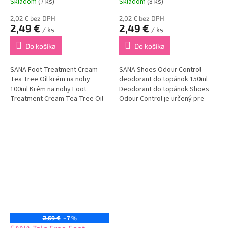
Skladom
(7 ks)
Skladom
(8 ks)
2,02 € bez DPH
2,02 € bez DPH
2,49 €
2,49 €
/ ks
/ ks
Do košíka
Do košíka
SANA Foot Treatment Cream
SANA Shoes Odour Control
Tea Tree Oil krém na nohy
deodorant do topánok 150ml
100ml Krém na nohy Foot
Deodorant do topánok Shoes
Treatment Cream Tea Tree Oil
Odour Control je určený pre
je určený na zmäkčenie
všetky typy nôh a topánok.
chodidiel. Obsahuje olej z
Obsahuje špeciálnu
čajovníka, ktorý dokonale
technológiu, ktorá účinne
hydratuje a vyživuje pokožku...
neutralizuje nepríjemný zápach
až na...
2,69 €
–7 %