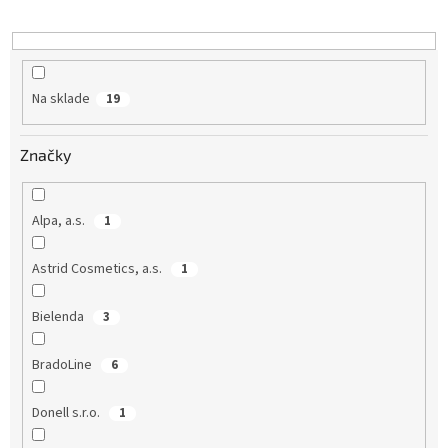
r
o
d
u
k
Na sklade
19
t
o
v
Značky
Alpa, a.s.
1
Astrid Cosmetics, a.s.
1
Bielenda
3
BradoLine
6
Donell s.r.o.
1