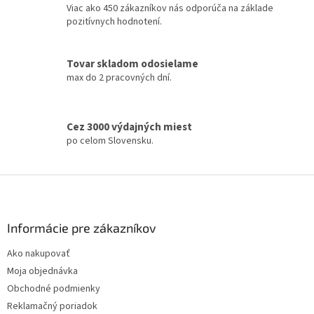
e
Viac ako 450 zákazníkov nás odporúča na základe
p
pozitívnych hodnotení.
r
v
k
Tovar skladom odosielame
y
max do 2 pracovných dní.
v
ý
p
i
Cez 3000 výdajných miest
s
po celom Slovensku.
u
Z
á
p
ä
Informácie pre zákazníkov
t
Ako nakupovať
i
Moja objednávka
e
Obchodné podmienky
Reklamačný poriadok