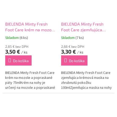
BIELENDA Minty Fresh
BIELENDA Minty Fresh
Foot Care krém na mozole
Foot Care zjemňujúca
a popraskané päty 75ml
krémová maska na
Skladom
(6 ks)
Skladom
(7 ks)
zhrubnutú pokožku 100ml
2,85 € bez DPH
2,68 € bez DPH
3,50 €
3,30 €
/ ks
/ ks
Do košíka
Do košíka
BIELENDA Minty Fresh Foot Care
BIELENDA Minty Fresh Foot Care
krém na mozole a popraskané
zjemňujúca krémová maska na
päty 75mlKrém na nohy je
zhrubnutú pokožku
určený na mozole a popraskané
100mlZjemňujúca maska na nohy
päty.Obsahuje špeciálnu
je určená na silne zhrubnutú
receptúru, ktorá sa dokonale
pokožku a mozole.Obsahuje
stará o pokožku Vašich
špeciálnu receptúru, ktorá sa
nôh.Extrakt z mäty...
dokonale postará o...