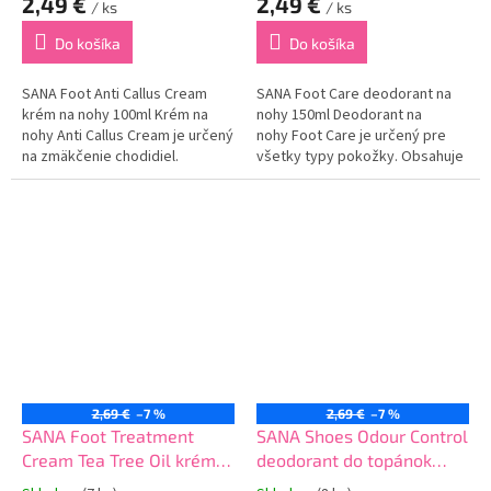
2,49 €
2,49 €
/ ks
/ ks
Do košíka
Do košíka
SANA Foot Anti Callus Cream
SANA Foot Care deodorant na
krém na nohy 100ml Krém na
nohy 150ml Deodorant na
nohy Anti Callus Cream je určený
nohy Foot Care je určený pre
na zmäkčenie chodidiel.
všetky typy pokožky. Obsahuje
Obsahuje špeciálne zloženie,
špeciálnu technológiu, ktorá
ktoré dokonale hydratuje a
účinne neutralizuje nepríjemný
vyživuje pokožku chodidla.
zápach až na 24 hodín.
Zmakčuje pokožku...
Osviežuje...
2,69 €
–7 %
2,69 €
–7 %
SANA Foot Treatment
SANA Shoes Odour Control
Cream Tea Tree Oil krém
deodorant do topánok
na nohy 100ml
150ml