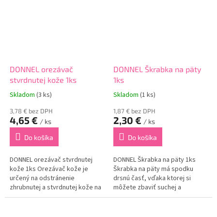
DONNEL orezávač
DONNEL Škrabka na päty
stvrdnutej kože 1ks
1ks
Skladom
(3 ks)
Skladom
(1 ks)
3,78 € bez DPH
1,87 € bez DPH
4,65 €
2,30 €
/ ks
/ ks
Do košíka
Do košíka
DONNEL orezávač stvrdnutej
DONNEL Škrabka na päty 1ks
kože 1ks Orezávač kože je
Škrabka na päty má spodku
určený na odstránenie
drsnú časť, vďaka ktorej si
zhrubnutej a stvrdnutej kože na
môžete zbaviť suchej a
nohách či už na chodidlách
odumretej kože na vašich
alebo na pätách. Balenie
pätách. Vďaka rukoväte na
obsahuje: 1ks
škrabke sa lepšie drží a lepšie