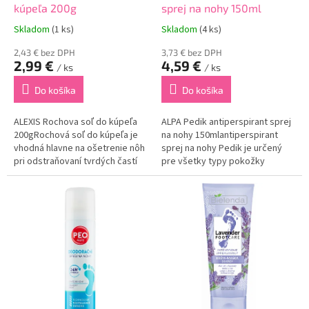
t
kúpeľa 200g
sprej na nohy 150ml
o
Skladom
(1 ks)
Skladom
(4 ks)
v
2,43 € bez DPH
3,73 € bez DPH
2,99 €
4,59 €
/ ks
/ ks
Do košíka
Do košíka
ALEXIS Rochova soľ do kúpeľa
ALPA Pedik antiperspirant sprej
200gRochová soľ do kúpeľa je
na nohy 150mlantiperspirant
vhodná hlavne na ošetrenie nôh
sprej na nohy Pedik je určený
pri odstraňovaní tvrdých častí
pre všetky typy pokožky
kože na pätách a
chodidiel.Obsahuje extrakt zo
prstoch.Vhodná je i na kúpeľ vo
šalvie lekárskej, vďaka ktorej
vani, odstraňuje únavu a dáva
dokonale upokojuje pokožku
energiu celému...
nôh.Obsahuje...