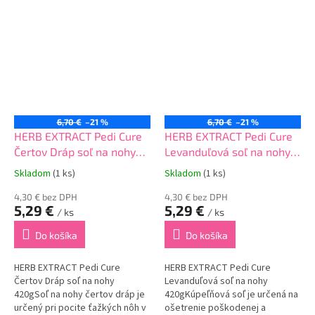
sa s nou manipuluje. Vo...
6,70 €
–21 %
6,70 €
–21 %
HERB EXTRACT Pedi Cure
HERB EXTRACT Pedi Cure
Čertov Dráp soľ na nohy
Levanduľová soľ na nohy
420g
420g
Skladom
(1 ks)
Skladom
(1 ks)
4,30 € bez DPH
4,30 € bez DPH
5,29 €
5,29 €
/ ks
/ ks
Do košíka
Do košíka
HERB EXTRACT Pedi Cure
HERB EXTRACT Pedi Cure
Čertov Dráp soľ na nohy
Levanduľová soľ na nohy
420gSoľ na nohy čertov dráp je
420gKúpeľňová soľ je určená na
určený pri pocite ťažkých nôh v
ošetrenie poškodenej a