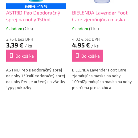
3,95 €
–14 %
ASTRID Peo Deodoračný
BIELENDA Lavender Foot
sprej na nohy 150ml
Care zjemňujúca maska na
nohy 100ml
Skladom
(2 ks)
Skladom
(1 ks)
2,76 € bez DPH
4,02 € bez DPH
3,39 €
4,95 €
/ ks
/ ks
Do košíka
Do košíka
ASTRID Peo Deodoračný sprej
BIELENDA Lavender Foot Care
na nohy 150mlDeodoračný sprej
zjemňujúca maska na nohy
na nohy Peo je určený na všetky
100mlZjemňujúca maska na nohy
typy pokožky
je určená pre suchú a
chodidiel.Obsahuje špeciálnu
popraskanú pokožku na
technológiu, ktorá účinne
chodidlách.Obsahuje extrakt z
neutralizuje nepríjemný zápach
levandule v kombinácií s
až na 24 hodín.Poskytuje...
prospečnými látkami, ktoré...