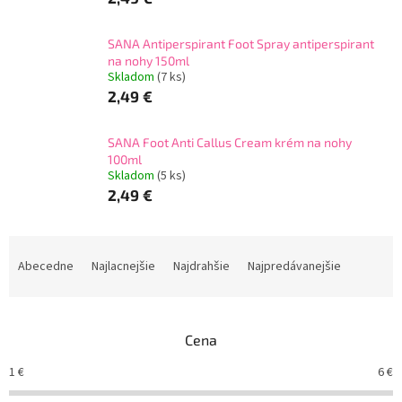
SANA Antiperspirant Foot Spray antiperspirant
na nohy 150ml
Skladom
(7 ks)
2,49 €
SANA Foot Anti Callus Cream krém na nohy
100ml
Skladom
(5 ks)
2,49 €
R
a
Abecedne
Najlacnejšie
Najdrahšie
Najpredávanejšie
d
e
n
Cena
i
e
1
€
6
€
p