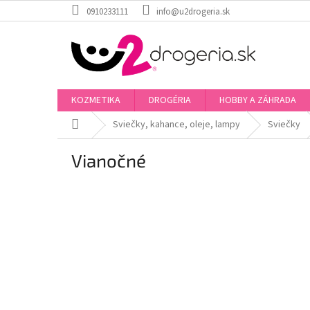
Prejsť
0910233111
info@u2drogeria.sk
na
obsah
KOZMETIKA
DROGÉRIA
HOBBY A ZÁHRADA
Domov
Sviečky, kahance, oleje, lampy
Sviečky
Vianočné