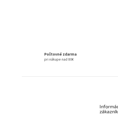
Poštovné zdarma
pri nákupe nad 80€
Z
á
p
ä
t
Informác
i
zákazní
e