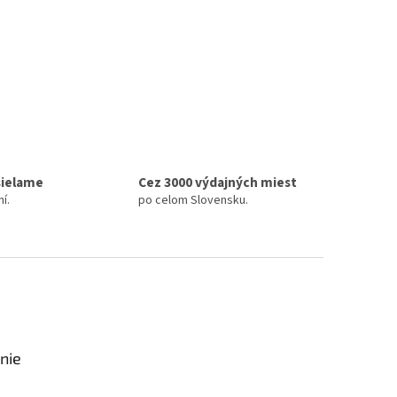
sielame
Cez 3000 výdajných miest
í.
po celom Slovensku.
nie