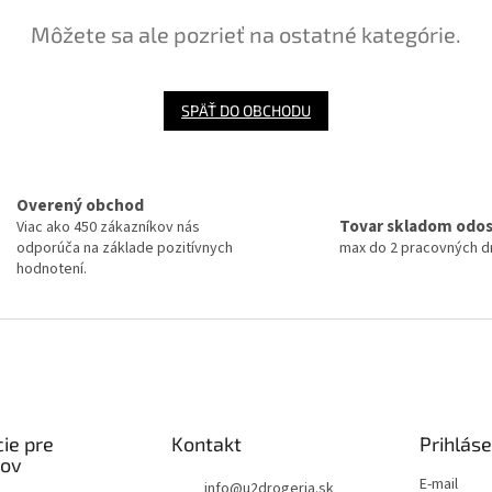
Môžete sa ale pozrieť na ostatné kategórie.
SPÄŤ DO OBCHODU
Overený obchod
Tovar skladom odo
Viac ako 450 zákazníkov nás
odporúča na základe pozitívnych
max do 2 pracovných dn
hodnotení.
ie pre
Kontakt
Prihláse
kov
E-mail
info
@
u2drogeria.sk