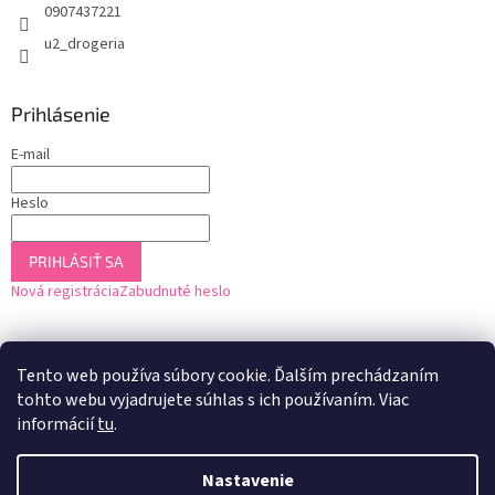
0907437221
u2_drogeria
Prihlásenie
E-mail
Heslo
PRIHLÁSIŤ SA
Nová registrácia
Zabudnuté heslo
Tento web používa súbory cookie. Ďalším prechádzaním
tohto webu vyjadrujete súhlas s ich používaním. Viac
informácií
tu
.
Nastavenie
Vytvoril Shoptet