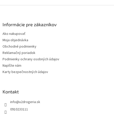
Z
á
p
ä
Informácie pre zákazníkov
t
Ako nakupovať
i
Moja objednávka
e
Obchodné podmienky
Reklamačný poriadok
Podmienky ochrany osobných údajov
Napíšte nám
Karty bezpečnostných údajov
Kontakt
info
@
u2drogeria.sk
0910233111