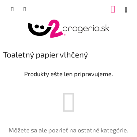
Prejsť
NÁKUP
na
obsah
KOŠÍK
Toaletný papier vlhčený
Produkty ešte len pripravujeme.
Môžete sa ale pozrieť na ostatné kategórie.