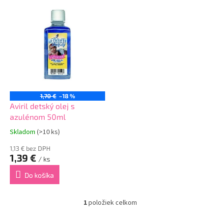
ý
p
i
s
p
r
o
d
u
1,70 €
–18 %
k
Aviril detský olej s
t
azulénom 50ml
o
Skladom
(>10 ks)
v
1,13 € bez DPH
1,39 €
/ ks
Do košíka
1
položiek celkom
O
v