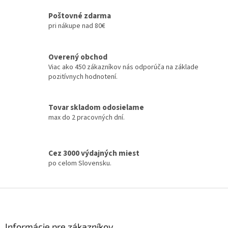
l
á
Poštovné zdarma
d
pri nákupe nad 80€
a
c
i
Overený obchod
e
Viac ako 450 zákazníkov nás odporúča na základe
p
pozitívnych hodnotení.
r
v
k
Tovar skladom odosielame
y
max do 2 pracovných dní.
v
ý
p
i
Cez 3000 výdajných miest
s
po celom Slovensku.
u
Z
á
p
ä
Informácie pre zákazníkov