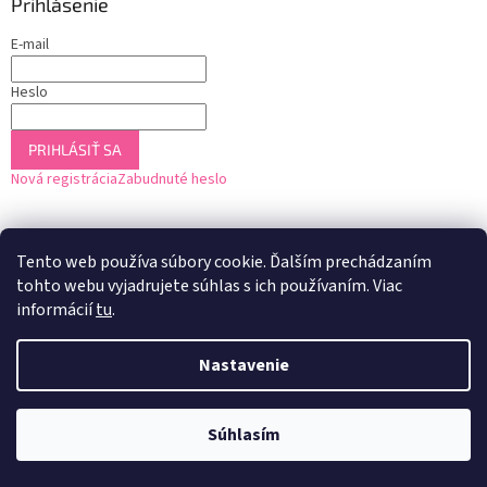
Prihlásenie
E-mail
Heslo
PRIHLÁSIŤ SA
Nová registrácia
Zabudnuté heslo
Tento web používa súbory cookie. Ďalším prechádzaním
tohto webu vyjadrujete súhlas s ich používaním. Viac
informácií
tu
.
Nastavenie
Vytvoril Shoptet
Súhlasím
Copyright 2026
U2 Drogéria
. Všetky práva vyhradené.