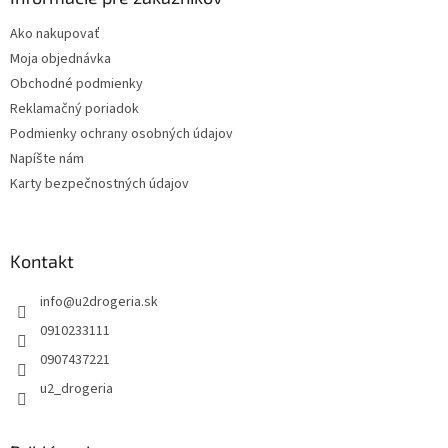
t
Ako nakupovať
i
Moja objednávka
e
Obchodné podmienky
Reklamačný poriadok
Podmienky ochrany osobných údajov
Napíšte nám
Karty bezpečnostných údajov
Kontakt
info
@
u2drogeria.sk
0910233111
0907437221
u2_drogeria