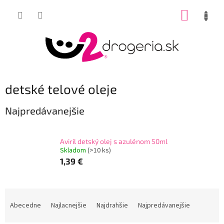
Prejsť
NÁKUP
na
obsah
KOŠÍK
detské telové oleje
Najpredávanejšie
Aviril detský olej s azulénom 50ml
Skladom
(>10 ks)
1,39 €
R
a
Abecedne
Najlacnejšie
Najdrahšie
Najpredávanejšie
d