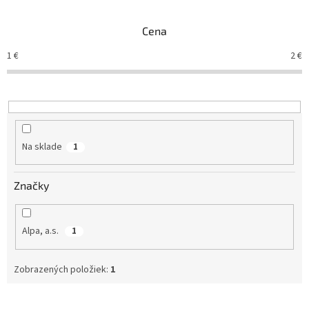
e
n
Cena
i
e
1
€
2
€
p
r
o
d
u
k
Na sklade
1
t
o
v
Značky
Alpa, a.s.
1
Zobrazených položiek:
1
V