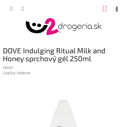
Prejsť
NÁKUP
na
obsah
KOŠÍK
DOVE Indulging Ritual Milk and
Honey sprchový gél 250ml
18323
Značka:
Unilever