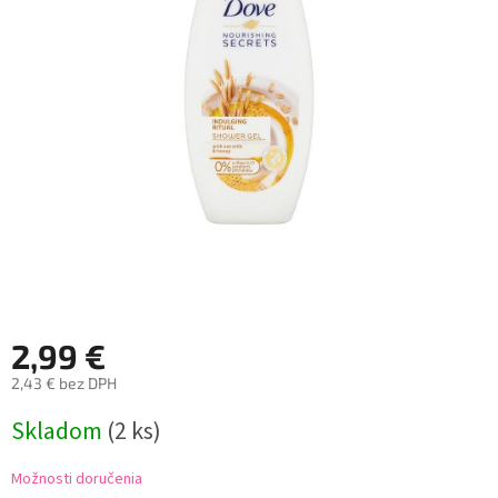
2,99 €
2,43 € bez DPH
Jednotková
Skladom
(2 ks)
cena:
Možnosti doručenia