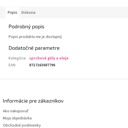
Popis
Diskusia
Podrobný popis
Popis produktu nie je dostupný
Dodatočné parametre
Kategória
:
sprchové gély a oleje
EAN
:
8717163687796
Z
á
p
ä
Informácie pre zákazníkov
t
Ako nakupovať
i
Moja objednávka
e
Obchodné podmienky