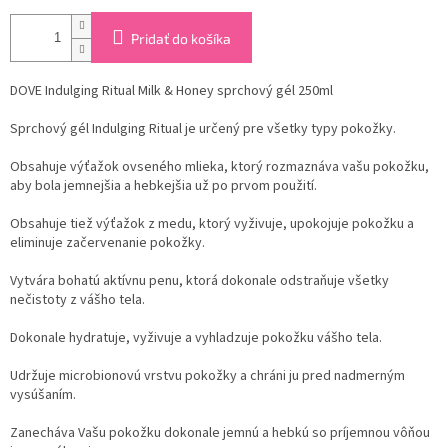
Pridať do košíka
DOVE Indulging Ritual Milk & Honey sprchový gél 250ml
Sprchový gél Indulging Ritual je určený pre všetky typy pokožky.
Obsahuje výťažok ovseného mlieka, ktorý rozmaznáva vašu pokožku,
aby bola jemnejšia a hebkejšia už po prvom použití.
Obsahuje tiež výťažok z medu, ktorý vyživuje, upokojuje pokožku a
eliminuje začervenanie pokožky.
Vytvára bohatú aktívnu penu, ktorá dokonale odstraňuje všetky
nečistoty z vášho tela.
Dokonale hydratuje, vyživuje a vyhladzuje pokožku vášho tela.
Udržuje microbionovú vrstvu pokožky a chráni ju pred nadmerným
vysúšaním.
Zanecháva Vašu pokožku dokonale jemnú a hebkú so príjemnou vôňou