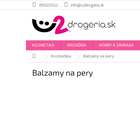
Prejsť
0910233111
info@u2drogeria.sk
na
obsah
KOZMETIKA
DROGÉRIA
HOBBY A ZÁHRADA
Domov
Kozmetika
Balzamy na pery
Balzamy na pery