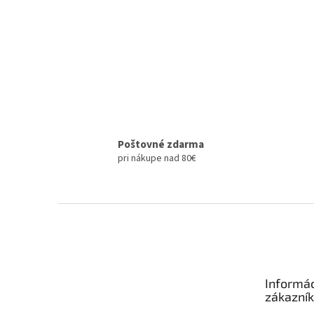
Poštovné zdarma
pri nákupe nad 80€
Z
á
p
ä
t
Informác
i
zákazní
e