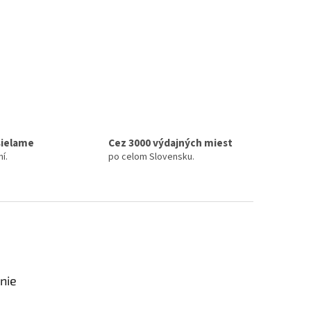
sielame
Cez 3000 výdajných miest
í.
po celom Slovensku.
nie