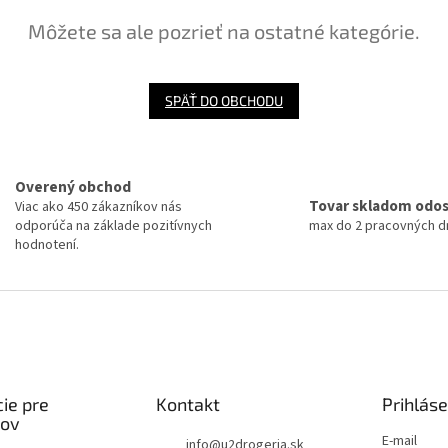
Môžete sa ale pozrieť na ostatné kategórie.
SPÄŤ DO OBCHODU
Overený obchod
Tovar skladom odo
Viac ako 450 zákazníkov nás
odporúča na základe pozitívnych
max do 2 pracovných dn
hodnotení.
ie pre
Kontakt
Prihláse
kov
E-mail
info
@
u2drogeria.sk