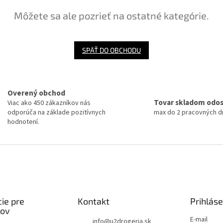
Môžete sa ale pozrieť na ostatné kategórie.
SPÄŤ DO OBCHODU
Overený obchod
Tovar skladom odo
Viac ako 450 zákazníkov nás
odporúča na základe pozitívnych
max do 2 pracovných dn
hodnotení.
ie pre
Kontakt
Prihláse
kov
E-mail
info
@
u2drogeria.sk