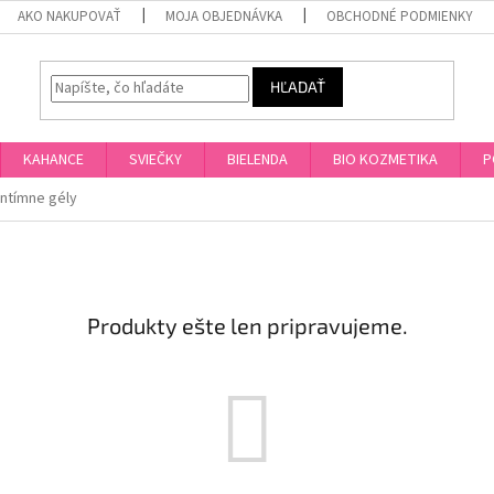
AKO NAKUPOVAŤ
MOJA OBJEDNÁVKA
OBCHODNÉ PODMIENKY
HĽADAŤ
KAHANCE
SVIEČKY
BIELENDA
BIO KOZMETIKA
P
intímne gély
Produkty ešte len pripravujeme.