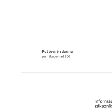
Poštovné zdarma
pri nákupe nad 80€
Z
á
p
ä
t
Informác
i
zákazní
e