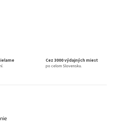
sielame
Cez 3000 výdajných miest
í.
po celom Slovensku.
nie