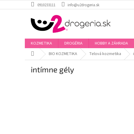
Prejsť
0910233111
info@u2drogeria.sk
na
obsah
KOZMETIKA
DROGÉRIA
HOBBY A ZÁHRADA
Domov
BIO KOZMETIKA
Telová kozmetika
intímne gély