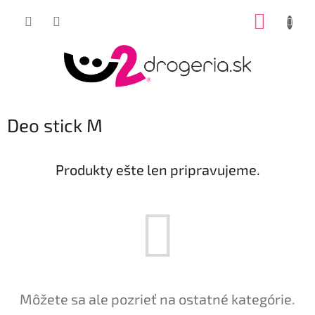
Prejsť
NÁKUP
na
obsah
KOŠÍK
Deo stick M
Produkty ešte len pripravujeme.
Môžete sa ale pozrieť na ostatné kategórie.