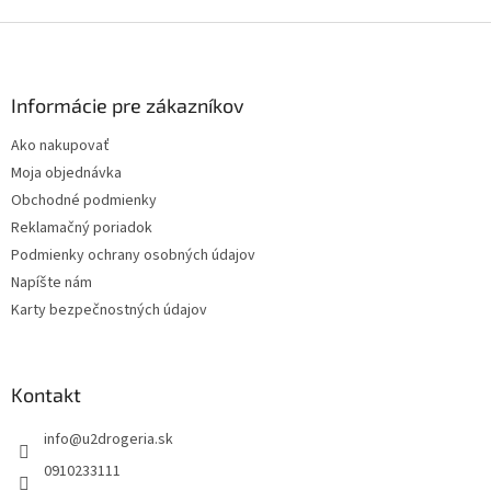
Z
á
p
ä
Informácie pre zákazníkov
t
Ako nakupovať
i
Moja objednávka
e
Obchodné podmienky
Reklamačný poriadok
Podmienky ochrany osobných údajov
Napíšte nám
Karty bezpečnostných údajov
Kontakt
info
@
u2drogeria.sk
0910233111