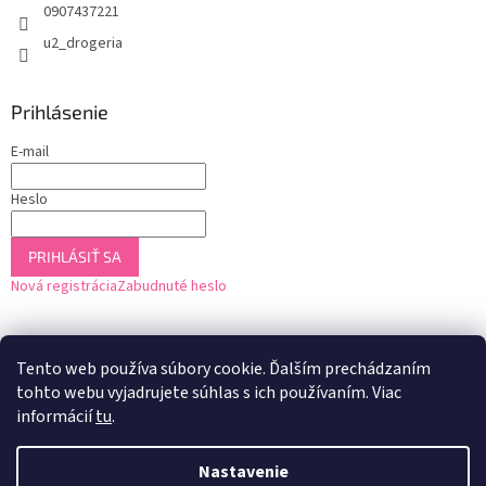
0907437221
u2_drogeria
Prihlásenie
E-mail
Heslo
PRIHLÁSIŤ SA
Nová registrácia
Zabudnuté heslo
Tento web používa súbory cookie. Ďalším prechádzaním
tohto webu vyjadrujete súhlas s ich používaním. Viac
informácií
tu
.
Nastavenie
Vytvoril Shoptet