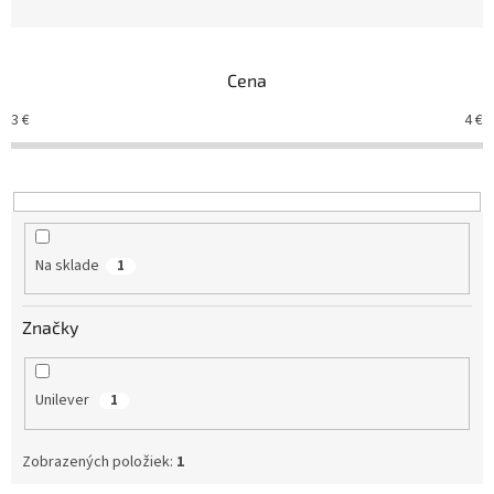
d
e
n
Cena
i
e
3
€
4
€
p
r
o
d
u
k
Na sklade
1
t
o
v
Značky
Unilever
1
Zobrazených položiek:
1