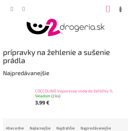
Prejsť
NÁKUP
na
obsah
KOŠÍK
prípravky na žehlenie a sušenie
prádla
Najpredávanejšie
COCCOLINO Vaporesse voda do žehličky 1L
Skladom
(2 ks)
3,99 €
R
a
Abecedne
Najlacnejšie
Najdrahšie
Najpredávanejšie