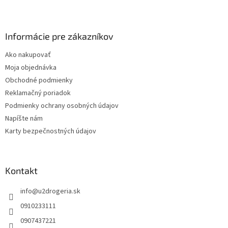
Z
á
p
ä
Informácie pre zákazníkov
t
Ako nakupovať
i
Moja objednávka
e
Obchodné podmienky
Reklamačný poriadok
Podmienky ochrany osobných údajov
Napíšte nám
Karty bezpečnostných údajov
Kontakt
info
@
u2drogeria.sk
0910233111
0907437221