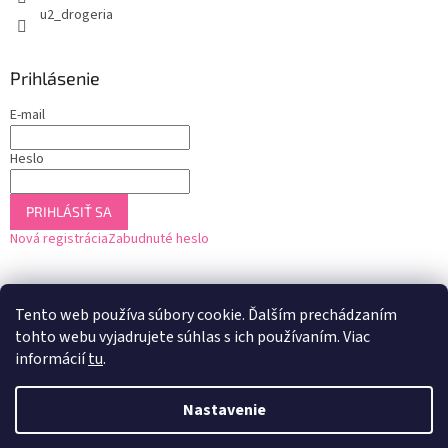
u2_drogeria
Prihlásenie
E-mail
Heslo
PRIHLÁSIŤ SA
Nová registrácia
Zabudnuté heslo
Tento web používa súbory cookie. Ďalším prechádzaním
tohto webu vyjadrujete súhlas s ich používaním. Viac
informácií
tu
.
Nastavenie
Vytvoril Shoptet