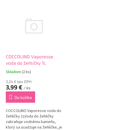
V
ý
p
i
s
p
r
o
d
COCCOLINO Vaporesse
u
voda do žehličky 1L
k
Skladom
(2 ks)
t
o
3,24 € bez DPH
3,99 €
v
/ ks
Do košíka
COCCOLINO Vaporesse voda do
žehličky 1LVoda do žehličky
zabraňuje vodnému kameňu,
ktorý sa usadzuje na žehličke, je