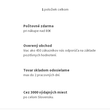
určení pre pravidelné
používanie vody do
1
položiek celkom
O
žehličky.Voda do žehličky
v
navyše príjemne vonia a vašu...
l
á
Poštovné zdarma
d
pri nákupe nad 80€
a
c
i
Overený obchod
e
Viac ako 450 zákazníkov nás odporúča na základe
p
pozitívnych hodnotení.
r
v
k
Tovar skladom odosielame
y
max do 2 pracovných dní.
v
ý
p
i
Cez 3000 výdajných miest
s
po celom Slovensku.
u