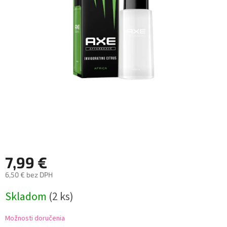
7,99 €
6,50 € bez DPH
Jednotková
Skladom
(2 ks)
cena:
Možnosti doručenia