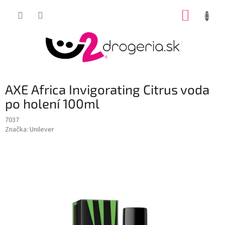
Prejsť
NÁKUP
na
obsah
KOŠÍK
AXE Africa Invigorating Citrus voda
po holení 100ml
7037
Značka:
Unilever