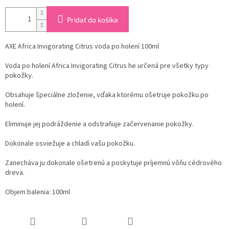
Pridať do košíka
AXE Africa Invigorating Citrus voda po holení 100ml
Voda po holení Africa Invigorating Citrus he určená pre všetky typy
pokožky.
Obsahuje špeciálne zloženie, vďaka ktorému ošetruje pokožku po
holení.
Eliminuje jej podráždenie a odstraňuje začervenanie pokožky.
Dokonale osviežuje a chladí vašu pokožku.
Zanecháva ju dokonale ošetrenú a poskytuje príjemnú vôňu cédrového
dreva.
Objem balenia: 100ml