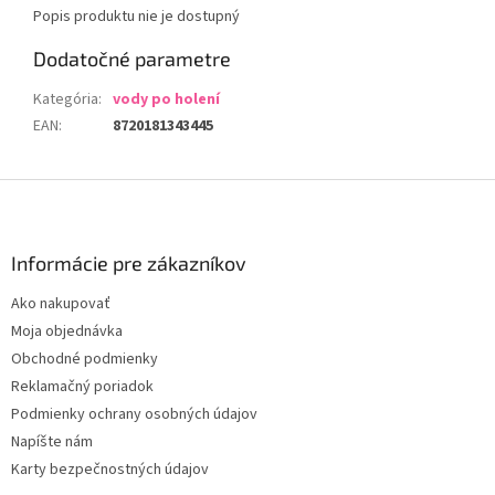
Popis produktu nie je dostupný
Dodatočné parametre
Kategória
:
vody po holení
EAN
:
8720181343445
Z
á
p
ä
Informácie pre zákazníkov
t
Ako nakupovať
i
Moja objednávka
e
Obchodné podmienky
Reklamačný poriadok
Podmienky ochrany osobných údajov
Napíšte nám
Karty bezpečnostných údajov