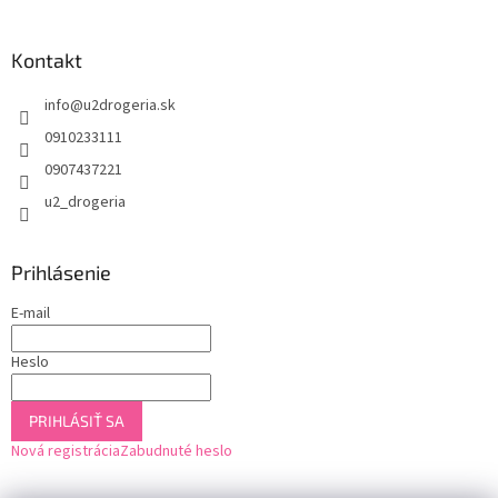
Kontakt
info
@
u2drogeria.sk
0910233111
0907437221
u2_drogeria
Prihlásenie
E-mail
Heslo
PRIHLÁSIŤ SA
Nová registrácia
Zabudnuté heslo