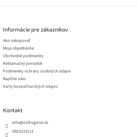
Z
á
p
ä
Informácie pre zákazníkov
t
Ako nakupovať
i
Moja objednávka
e
Obchodné podmienky
Reklamačný poriadok
Podmienky ochrany osobných údajov
Napíšte nám
Karty bezpečnostných údajov
Kontakt
info
@
u2drogeria.sk
0910233111