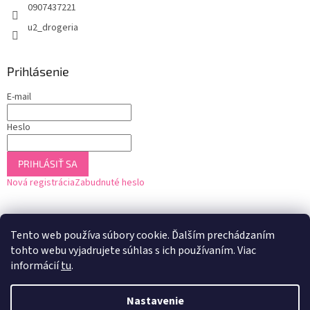
0907437221
u2_drogeria
Prihlásenie
E-mail
Heslo
PRIHLÁSIŤ SA
Nová registrácia
Zabudnuté heslo
Tento web používa súbory cookie. Ďalším prechádzaním
tohto webu vyjadrujete súhlas s ich používaním. Viac
informácií
tu
.
Nastavenie
Vytvoril Shoptet