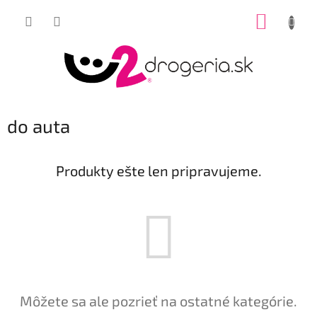
Prejsť
NÁKUP
na
obsah
KOŠÍK
do auta
Produkty ešte len pripravujeme.
Môžete sa ale pozrieť na ostatné kategórie.