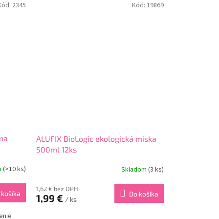
Kód:
2345
Kód:
19869
 na
ALUFIX BioLogic ekologická miska
500ml 12ks
m
(>10 ks)
Skladom
(3 ks)
1,62 € bez DPH
 košíka
Do košíka
1,99 €
/ ks
enie