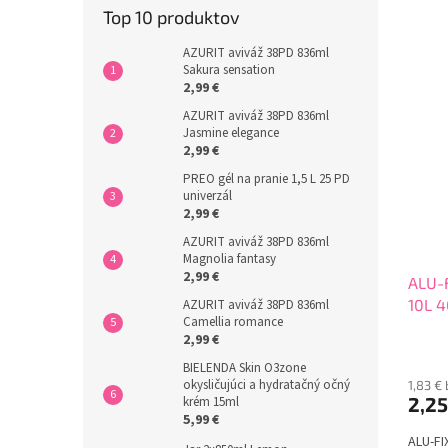
Top 10 produktov
AZURIT aviváž 38PD 836ml
Sakura sensation
2,99 €
AZURIT aviváž 38PD 836ml
Jasmine elegance
2,99 €
PREO gél na pranie 1,5 L 25 PD
univerzál
2,99 €
AZURIT aviváž 38PD 836ml
Magnolia fantasy
2,99 €
ALU-F
10L 4
AZURIT aviváž 38PD 836ml
Camellia romance
2,99 €
BIELENDA Skin O3zone
okysličujúci a hydratačný očný
1,83 €
2,2
krém 15ml
5,99 €
ALU-FI