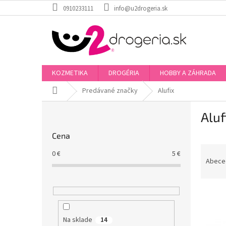
Prejsť
0910233111
info@u2drogeria.sk
na
obsah
KOZMETIKA
DROGÉRIA
HOBBY A ZÁHRADA
Domov
Predávané značky
Alufix
B
Aluf
o
č
Cena
n
R
ý
0
€
5
€
a
p
Abece
d
a
e
n
V
n
e
ý
i
l
p
e
Na sklade
14