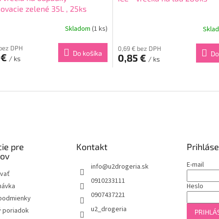
ovacie zelené 35L , 25ks
Skladom
(1 ks)
Skla
 bez DPH
0,69 € bez DPH
Do košíka
Do
 €
0,85 €
/ ks
/ ks
O
v
l
á
d
a
c
i
ie pre
Kontakt
Prihláse
e
kov
p
E-mail
info
@
u2drogeria.sk
r
vať
0910233111
v
návka
Heslo
k
0907437221
podmienky
y
u2_drogeria
v
 poriadok
PRIHLÁS