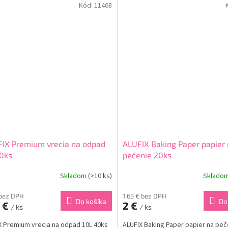
Kód:
11468
IX Premium vrecia na odpad
ALUFIX Baking Paper papier
0ks
pečenie 20ks
Skladom
(>10 ks)
Sklado
 bez DPH
1,63 € bez DPH
Do košíka
Do
5 €
2 €
/ ks
/ ks
X Premium vrecia na odpad 10L 40ks
ALUFIX Baking Paper papier na peč