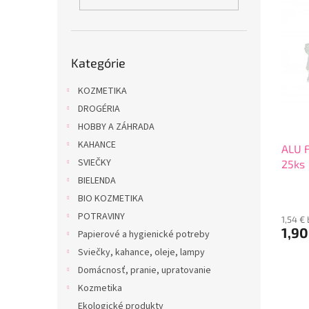
i
p
s
r
p
o
r
d
Preskočiť
o
u
Kategórie
kategórie
d
k
u
KOZMETIKA
t
k
o
DROGÉRIA
t
v
HOBBY A ZÁHRADA
o
KAHANCE
ALU F
v
SVIEČKY
25ks
BIELENDA
BIO KOZMETIKA
POTRAVINY
1,54 €
1,90
Papierové a hygienické potreby
Sviečky, kahance, oleje, lampy
Domácnosť, pranie, upratovanie
Kozmetika
Ekologické produkty