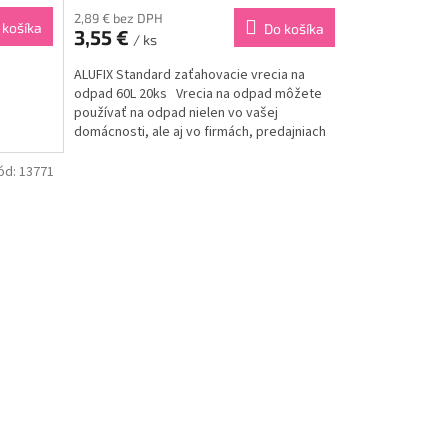
2,89 € bez DPH
 košíka
Do košíka
3,55 €
/ ks
ALUFIX Standard zaťahovacie vrecia na
odpad 60L 20ks Vrecia na odpad môžete
používať na odpad nielen vo vašej
domácnosti, ale aj vo firmách, predajniach
atď.Zaťahovacie vrecia na odpad
zabezpečujú lepšiu...
ód:
13771