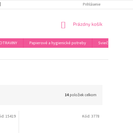
REKLAMAČNÝ PORIADOK
PODMIENKY OCHRANY OSOBNÝCH ÚDAJOV
Prihlásenie
NÁKUPNÝ
Prázdny košík
KOŠÍK
OTRAVINY
Papierové a hygienické potreby
Sviečky, kahance, o
14
položiek celkom
ód:
15419
Kód:
3778