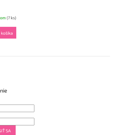
dom
(7 ks)
 košíka
nie
IŤ SA