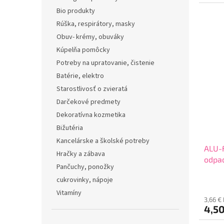
Bio produkty
Rúška, respirátory, masky
Obuv- krémy, obuváky
Kúpelňa pomôcky
Potreby na upratovanie, čistenie
Batérie, elektro
Starostlivosť o zvieratá
Darčekové predmety
Dekoratívna kozmetika
Bižutéria
Kancelárske a školské potreby
ALU-F
Hračky a zábava
odpad
Pančuchy, ponožky
cukrovinky, nápoje
Vitamíny
3,66 €
4,5