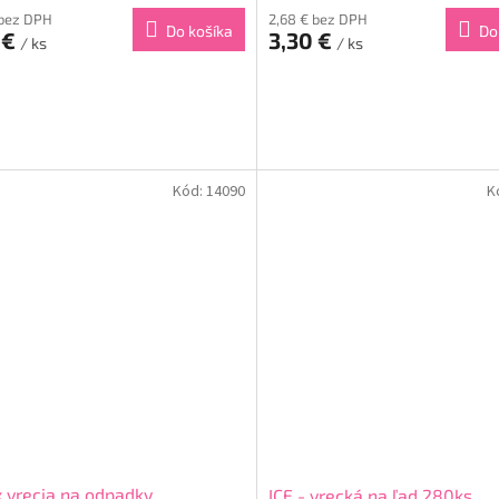
 bez DPH
2,68 € bez DPH
Do košíka
Do
 €
3,30 €
/ ks
/ ks
Kód:
14090
K
x vrecia na odpadky
ICE - vrecká na ľad 280ks