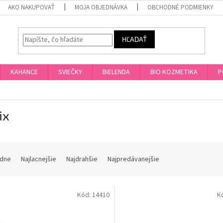
AKO NAKUPOVAŤ
MOJA OBJEDNÁVKA
OBCHODNÉ PODMIENKY
HĽADAŤ
KAHANCE
SVIEČKY
BIELENDA
BIO KOZMETIKA
P
ix
dne
Najlacnejšie
Najdrahšie
Najpredávanejšie
Kód:
14410
K