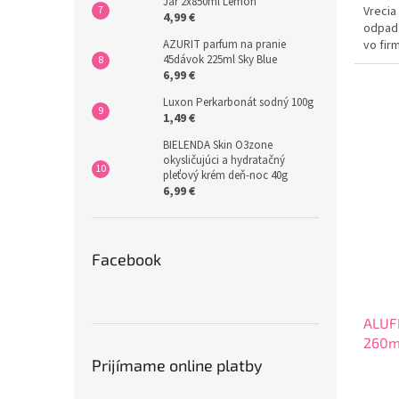
Jar 2x850ml Lemon
Vrecia
4,99 €
odpad 
AZURIT parfum na pranie
vo fir
45dávok 225ml Sky Blue
tak ne
6,99 €
pri...
Luxon Perkarbonát sodný 100g
1,49 €
BIELENDA Skin O3zone
okysličujúci a hydratačný
pleťový krém deň-noc 40g
6,99 €
Facebook
ALUFI
260m
Prijímame online platby