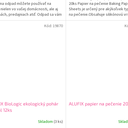
 na odpad môžete používať na
20ks Papier na pečenie Baking Pap
nielen vo vašej domácnosti, ale aj
Sheets je určený pre akýkoľvek t
mách, predajniach atď. Odpad sa vám
na pečenie.Obsahuje silikónovú vr
vysype a ľahko vrece za uzlík chytíte
ktorá zabraňuje prichyteniu jedla 
nádoby.Papier...
Kód:
19870
K
X BioLogic ekologický pohár
ALUFIX papier na pečenie 2
l 12ks
Skladom
(3 ks)
Skla