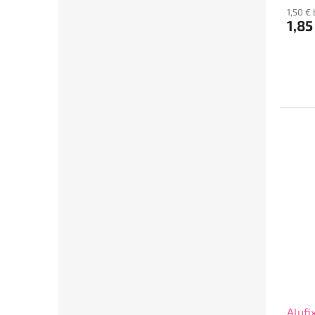
1,50 €
1,85
Alufi