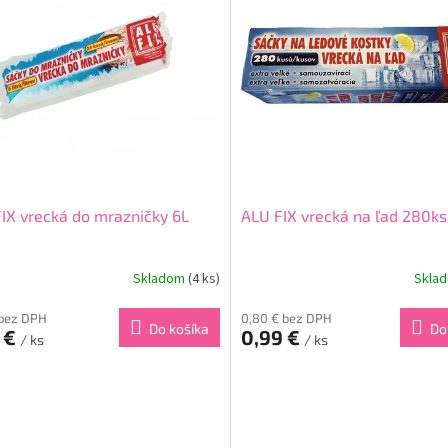
IX vrecká do mrazničky 6L
ALU FIX vrecká na ľad 280ks
Skladom
(4 ks)
Skla
 bez DPH
0,80 € bez DPH
Do košíka
Do
 €
0,99 €
/ ks
/ ks