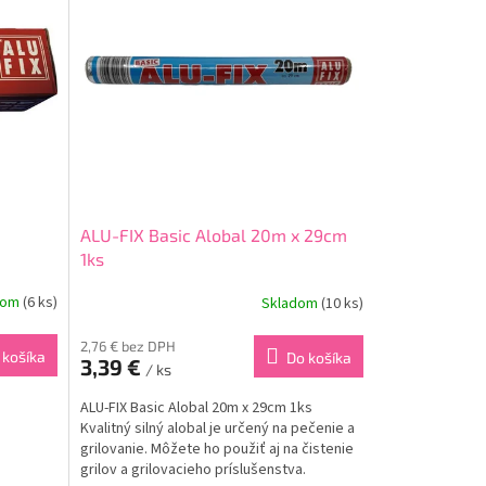
ALU-FIX Basic Alobal 20m x 29cm
1ks
dom
(6 ks)
Skladom
(10 ks)
2,76 € bez DPH
 košíka
Do košíka
3,39 €
/ ks
ALU-FIX Basic Alobal 20m x 29cm 1ks
Kvalitný silný alobal je určený na pečenie a
grilovanie. Môžete ho použiť aj na čistenie
grilov a grilovacieho príslušenstva.