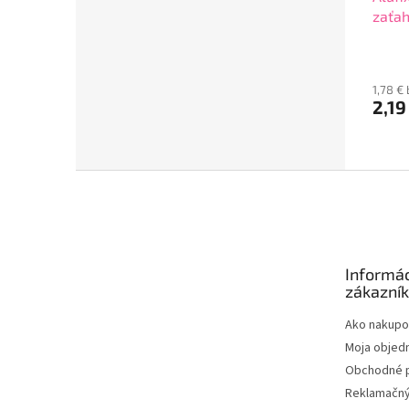
zaťah
1,78 €
2,19
Z
á
p
ä
t
Informác
i
zákazní
e
Ako nakupo
Moja objed
Obchodné 
Reklamačný