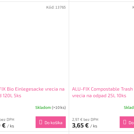
Kód:
13765
IX Bio Einlegesacke vrecia na
ALU-FIX Compostable Trash
 120L 5ks
vrecia na odpad 25L 10ks
Skladom
(>10 ks)
Skla
 bez DPH
2,97 € bez DPH
Do košíka
Do
0 €
3,65 €
/ ks
/ ks