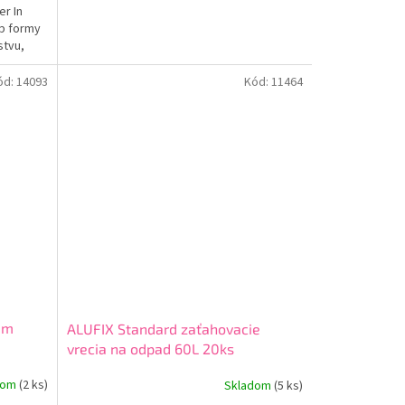
er In
yp formy
stvu,
na povrch
ód:
14093
Kód:
11464
0m
ALUFIX Standard zaťahovacie
vrecia na odpad 60L 20ks
dom
(2 ks)
Skladom
(5 ks)