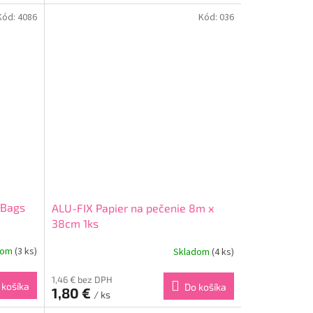
Rozmery: 20m x 29cm Balenie obsahuje: 1ks
Kód:
4086
Kód:
036
 Bags
ALU-FIX Papier na pečenie 8m x
38cm 1ks
dom
(3 ks)
Skladom
(4 ks)
1,46 € bez DPH
 košíka
Do košíka
1,80 €
/ ks