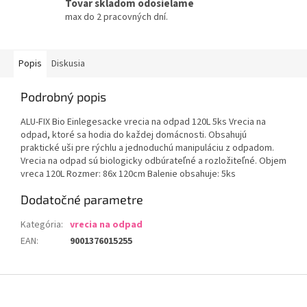
Tovar skladom odosielame
max do 2 pracovných dní.
Popis
Diskusia
Podrobný popis
ALU-FIX Bio Einlegesacke vrecia na odpad 120L 5ks Vrecia na
odpad, ktoré sa hodia do každej domácnosti. Obsahujú
praktické uši pre rýchlu a jednoduchú manipuláciu z odpadom.
Vrecia na odpad sú biologicky odbúrateľné a rozložiteľné. Objem
vreca 120L Rozmer: 86x 120cm Balenie obsahuje: 5ks
Dodatočné parametre
Kategória
:
vrecia na odpad
EAN
:
9001376015255
Z
á