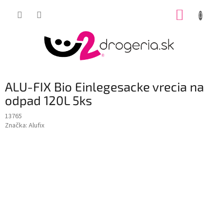
Prejsť
NÁKUP
na
obsah
KOŠÍK
ALU-FIX Bio Einlegesacke vrecia na
odpad 120L 5ks
13765
Značka:
Alufix