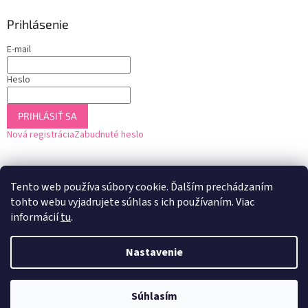
Prihlásenie
E-mail
Heslo
PRIHLÁSIŤ SA
Nová registrácia
Zabudnuté heslo
Tento web používa súbory cookie. Ďalším prechádzaním
tohto webu vyjadrujete súhlas s ich používaním. Viac
informácií
tu
.
Nastavenie
Vytvoril Shoptet
Súhlasím
Copyright 2026
U2 Drogéria
. Všetky práva vyhradené.