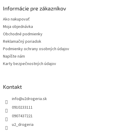
p
ä
Informácie pre zákazníkov
t
Ako nakupovať
i
Moja objednávka
e
Obchodné podmienky
Reklamačný poriadok
Podmienky ochrany osobných údajov
Napíšte nám
Karty bezpečnostných údajov
Kontakt
info
@
u2drogeria.sk
0910233111
0907437221
u2_drogeria