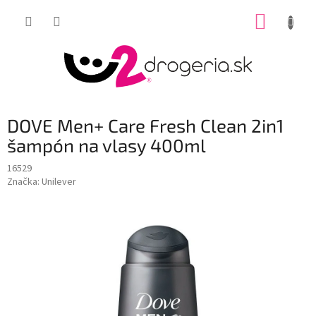
Prejsť
NÁKUP
na
obsah
KOŠÍK
DOVE Men+ Care Fresh Clean 2in1
šampón na vlasy 400ml
16529
Značka:
Unilever