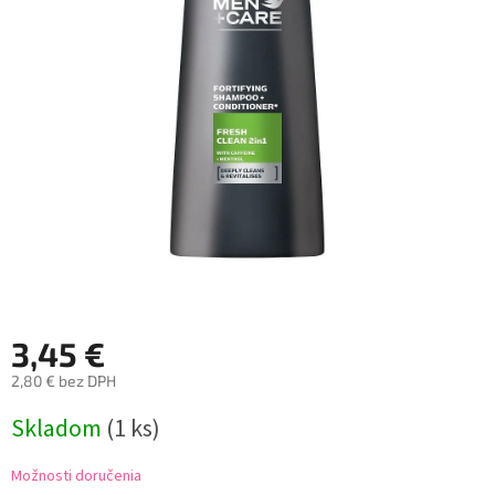
3,45 €
2,80 € bez DPH
Jednotková
Skladom
(1 ks)
cena:
Možnosti doručenia