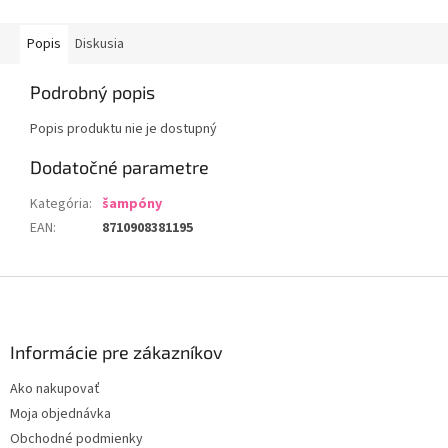
Popis
Diskusia
Podrobný popis
Popis produktu nie je dostupný
Dodatočné parametre
Kategória
:
šampóny
EAN
:
8710908381195
Z
á
p
ä
Informácie pre zákazníkov
t
Ako nakupovať
i
Moja objednávka
e
Obchodné podmienky