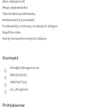
Ako nakupovať
i
e
Moja objednávka
p
e
r
Obchodné podmienky
v
Reklamačný poriadok
k
Podmienky ochrany osobných údajov
y
v
Napíšte nám
ý
Karty bezpečnostných údajov
p
i
s
u
Kontakt
info
@
u2drogeria.sk
0910233111
0907437221
u2_drogeria
Prihlásenie