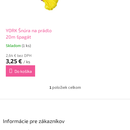
r
d
o
u
d
k
u
t
k
o
YORK Šnúra na prádlo
t
v
20m špagát
o
Skladom
(1 ks)
v
2,64 € bez DPH
3,25 €
/ ks
Do košíka
1
položiek celkom
O
v
l
Z
á
á
d
p
a
ä
Informácie pre zákazníkov
c
t
i