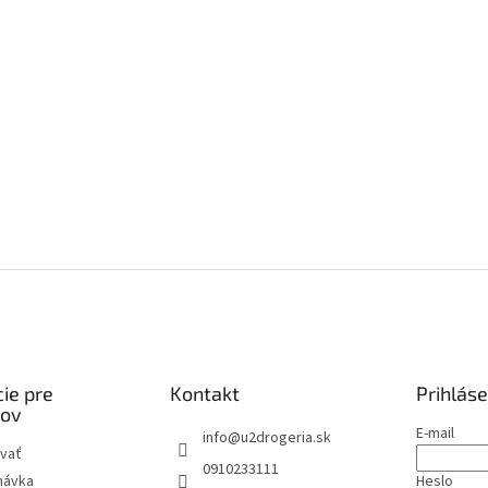
ie pre
Kontakt
Prihláse
kov
E-mail
info
@
u2drogeria.sk
vať
0910233111
návka
Heslo