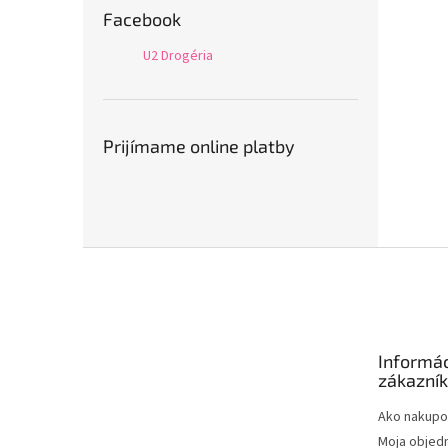
Facebook
U2 Drogéria
Prijímame online platby
Z
á
p
ä
t
Informác
i
zákazní
e
Ako nakupo
Moja objed