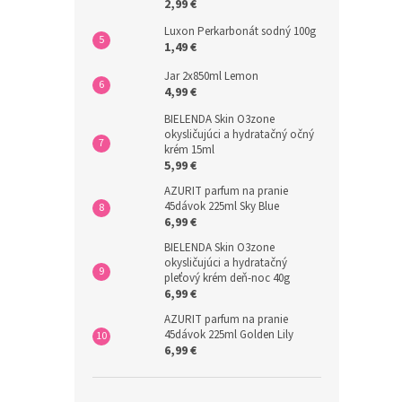
2,99 €
Luxon Perkarbonát sodný 100g
1,49 €
Jar 2x850ml Lemon
4,99 €
BIELENDA Skin O3zone
okysličujúci a hydratačný očný
krém 15ml
5,99 €
AZURIT parfum na pranie
45dávok 225ml Sky Blue
6,99 €
BIELENDA Skin O3zone
okysličujúci a hydratačný
pleťový krém deň-noc 40g
6,99 €
AZURIT parfum na pranie
45dávok 225ml Golden Lily
6,99 €