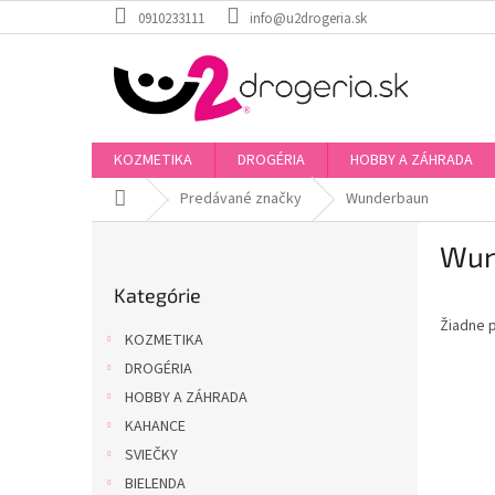
Prejsť
0910233111
info@u2drogeria.sk
na
obsah
KOZMETIKA
DROGÉRIA
HOBBY A ZÁHRADA
Domov
Predávané značky
Wunderbaun
B
Wun
o
Preskočiť
č
Kategórie
kategórie
n
Žiadne 
ý
KOZMETIKA
p
DROGÉRIA
a
HOBBY A ZÁHRADA
n
e
KAHANCE
l
SVIEČKY
BIELENDA