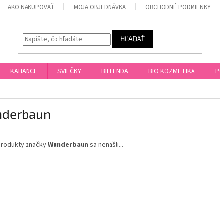
AKO NAKUPOVAŤ
MOJA OBJEDNÁVKA
OBCHODNÉ PODMIENKY
HĽADAŤ
KAHANCE
SVIEČKY
BIELENDA
BIO KOZMETIKA
P
derbaun
produkty značky
Wunderbaun
sa nenašli...