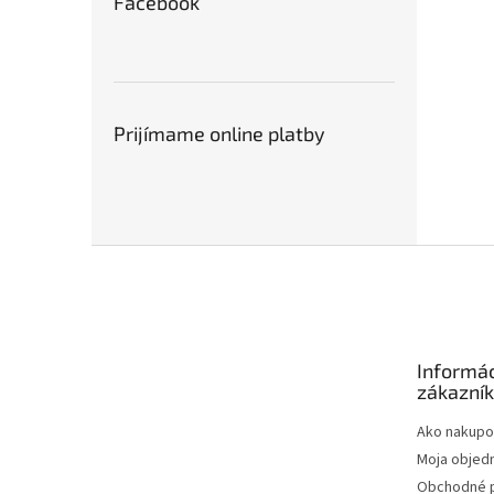
Facebook
Prijímame online platby
Z
á
p
ä
t
Informác
i
zákazní
e
Ako nakupo
Moja objed
Obchodné 