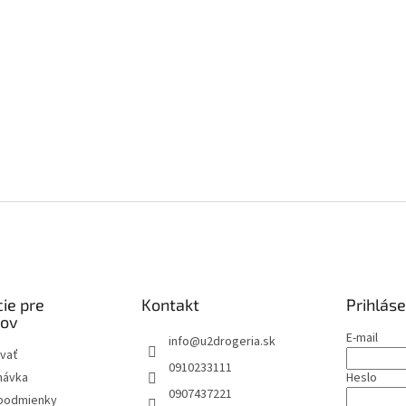
ie pre
Kontakt
Prihláse
kov
E-mail
info
@
u2drogeria.sk
vať
0910233111
návka
Heslo
0907437221
podmienky