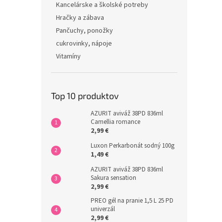
Kancelárske a školské potreby
Hračky a zábava
Pančuchy, ponožky
cukrovinky, nápoje
Vitamíny
Top 10 produktov
AZURIT aviváž 38PD 836ml
Camellia romance
2,99 €
Luxon Perkarbonát sodný 100g
1,49 €
AZURIT aviváž 38PD 836ml
Sakura sensation
2,99 €
PREO gél na pranie 1,5 L 25 PD
univerzál
2,99 €