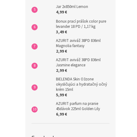
Jar 2x850ml Lemon
4,99 €
Bonux prací prášok color pure
levander 18 PD / 1,17 kg
3,49 €
AZURIT aviváž 38PD 836ml
Magnolia fantasy
2,99 €
AZURIT aviváž 38PD 836ml
Jasmine elegance
2,99 €
BIELENDA Skin O3zone
okysličujúci a hydratačný očný
krém 15ml
5,99 €
AZURIT parfum na pranie
45dávok 225ml Golden Lily
6,99 €