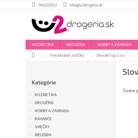
Prejsť
0910233111
info@u2drogeria.sk
na
obsah
KOZMETIKA
DROGÉRIA
HOBBY A ZÁHRADA
Domov
Predávané značky
SlovakTop s.r.o.
B
Slov
o
Preskočiť
č
Kategórie
kategórie
n
Žiadne 
ý
KOZMETIKA
p
DROGÉRIA
a
HOBBY A ZÁHRADA
n
e
KAHANCE
l
SVIEČKY
BIELENDA