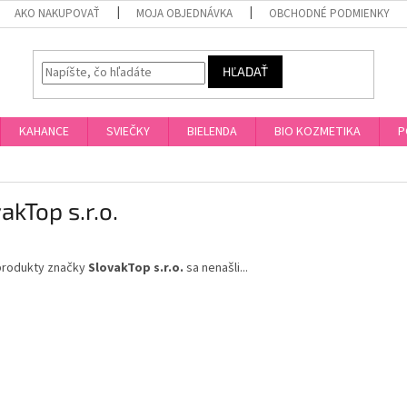
AKO NAKUPOVAŤ
MOJA OBJEDNÁVKA
OBCHODNÉ PODMIENKY
HĽADAŤ
KAHANCE
SVIEČKY
BIELENDA
BIO KOZMETIKA
P
akTop s.r.o.
produkty značky
SlovakTop s.r.o.
sa nenašli...