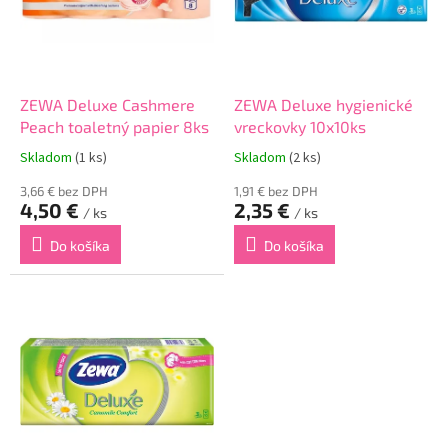
r
d
o
u
d
k
u
t
k
o
ZEWA Deluxe Cashmere
ZEWA Deluxe hygienické
t
v
Peach toaletný papier 8ks
vreckovky 10x10ks
o
Skladom
(1 ks)
Skladom
(2 ks)
v
3,66 € bez DPH
1,91 € bez DPH
4,50 €
2,35 €
/ ks
/ ks
Do košíka
Do košíka