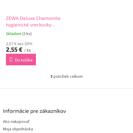
ZEWA Deluxe Chamomile
hygienické vreckovky
10x10ks
Skladom
(3 ks)
2,07 € bez DPH
2,55 €
/ ks
Do košíka
3
položiek celkom
O
v
l
Z
á
á
d
p
a
ä
Informácie pre zákazníkov
c
t
i
Ako nakupovať
i
e
Moja objednávka
p
e