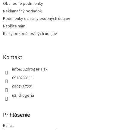
r
Obchodné podmienky
v
Reklamačný poriadok
k
Podmienky ochrany osobných údajov
y
v
Napíšte nám
ý
Karty bezpečnostných údajov
p
i
s
u
Kontakt
info
@
u2drogeria.sk
0910233111
0907437221
u2_drogeria
Prihlásenie
E-mail