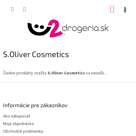
Prejsť
NÁKUP
na
obsah
KOŠÍK
S.Oliver Cosmetics
Žiadne produkty značky
S.Oliver Cosmetics
sa nenašli...
Z
á
p
ä
Informácie pre zákazníkov
t
Ako nakupovať
i
Moja objednávka
e
Obchodné podmienky