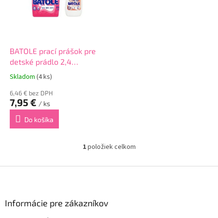
r
d
o
u
d
k
u
t
k
o
BATOLE prací prášok pre
t
v
detské prádlo 2,4
o
kg+aviváž 500ml
Skladom
(4 ks)
v
6,46 € bez DPH
7,95 €
/ ks
Do košíka
1
položiek celkom
O
v
l
Z
á
á
d
p
a
ä
Informácie pre zákazníkov
c
t
i