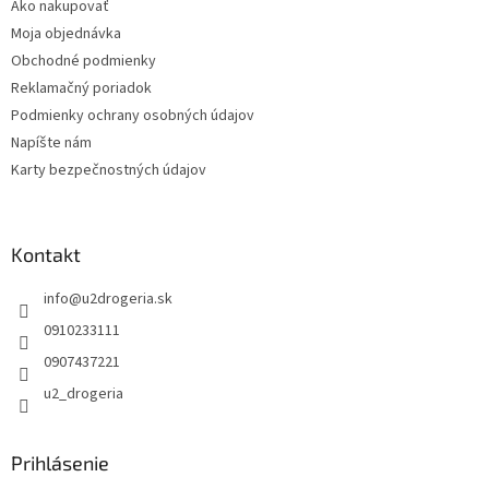
Ako nakupovať
i
e
Moja objednávka
p
e
r
Obchodné podmienky
v
Reklamačný poriadok
k
Podmienky ochrany osobných údajov
y
v
Napíšte nám
ý
Karty bezpečnostných údajov
p
i
s
u
Kontakt
info
@
u2drogeria.sk
0910233111
0907437221
u2_drogeria
Prihlásenie