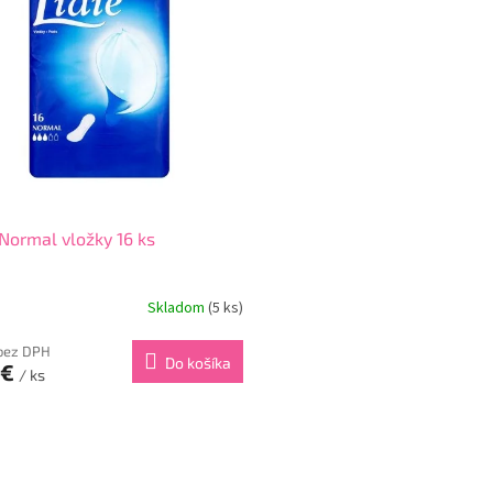
 Normal vložky 16 ks
Skladom
(5 ks)
 bez DPH
Do košíka
 €
/ ks
O
v
l
á