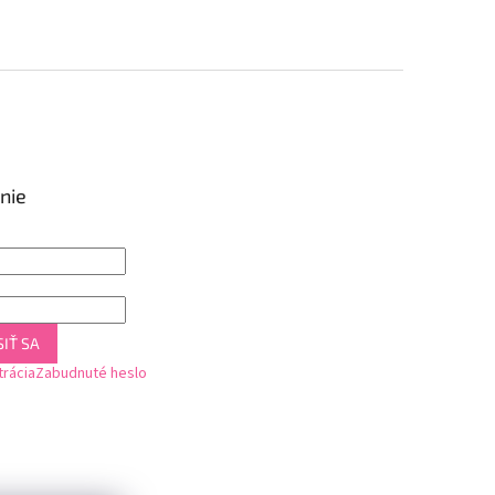
nie
IŤ SA
trácia
Zabudnuté heslo