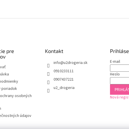
ie pre
Kontakt
Prihláse
kov
E-mail
info
@
u2drogeria.sk
vať
0910233111
návka
Heslo
0907437221
podmienky
u2_drogeria
 poriadok
PRIHLÁS
ochrany osobných
Nová regis
m
ečnostných údajov