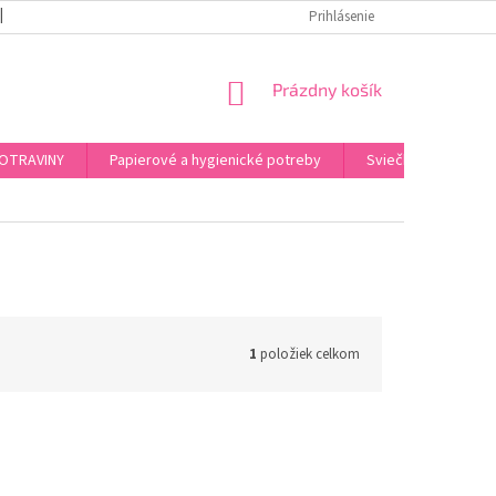
REKLAMAČNÝ PORIADOK
PODMIENKY OCHRANY OSOBNÝCH ÚDAJOV
Prihlásenie
NÁKUPNÝ
Prázdny košík
KOŠÍK
OTRAVINY
Papierové a hygienické potreby
Sviečky, kahance, o
1
položiek celkom