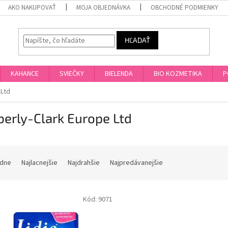
AKO NAKUPOVAŤ
MOJA OBJEDNÁVKA
OBCHODNÉ PODMIENKY
HĽADAŤ
KAHANCE
SVIEČKY
BIELENDA
BIO KOZMETIKA
P
 Ltd
erly-Clark Europe Ltd
dne
Najlacnejšie
Najdrahšie
Najpredávanejšie
Kód:
9071