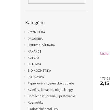
i
p
s
r
p
o
r
d
Preskočiť
o
u
Kategórie
kategórie
d
k
u
KOZMETIKA
t
k
o
DROGÉRIA
t
v
HOBBY A ZÁHRADA
o
KAHANCE
Lidie
v
SVIEČKY
BIELENDA
BIO KOZMETIKA
POTRAVINY
1,75 €
2,15
Papierové a hygienické potreby
Sviečky, kahance, oleje, lampy
Domácnosť, pranie, upratovanie
Kozmetika
Ekologické produkty