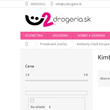
Prejsť
0910233111
info@u2drogeria.sk
na
obsah
KOZMETIKA
DROGÉRIA
HOBBY A ZÁHRADA
Domov
Predávané značky
Kimberly-Clark Europe
B
Kimb
o
č
Cena
n
R
ý
2
€
3
€
a
p
Abece
d
a
e
n
V
n
e
ý
i
l
p
e
Na sklade
1