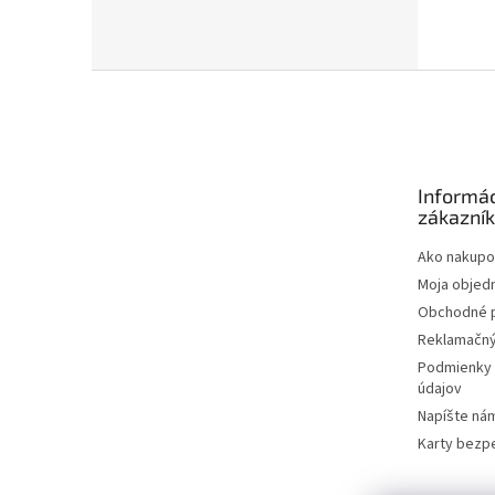
Z
á
p
ä
t
Informác
i
zákazní
e
Ako nakupo
Moja objed
Obchodné 
Reklamačný
Podmienky 
údajov
Napíšte ná
Karty bezp