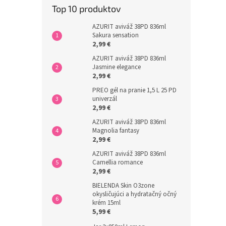
Top 10 produktov
AZURIT aviváž 38PD 836ml
Sakura sensation
2,99 €
AZURIT aviváž 38PD 836ml
Jasmine elegance
2,99 €
PREO gél na pranie 1,5 L 25 PD
univerzál
2,99 €
AZURIT aviváž 38PD 836ml
Magnolia fantasy
2,99 €
AZURIT aviváž 38PD 836ml
Camellia romance
2,99 €
BIELENDA Skin O3zone
okysličujúci a hydratačný očný
krém 15ml
5,99 €