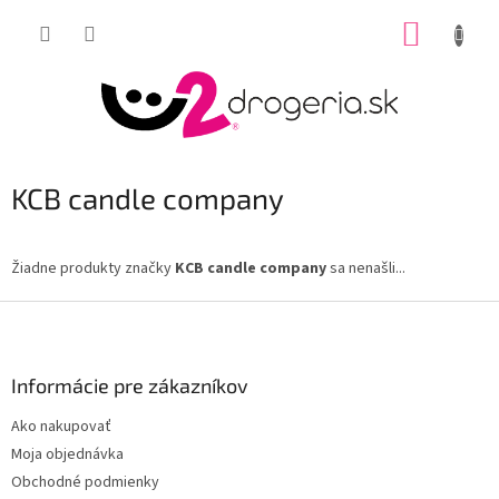
Prejsť
NÁKUP
na
obsah
KOŠÍK
KCB candle company
Žiadne produkty značky
KCB candle company
sa nenašli...
Z
á
p
ä
Informácie pre zákazníkov
t
Ako nakupovať
i
Moja objednávka
e
Obchodné podmienky