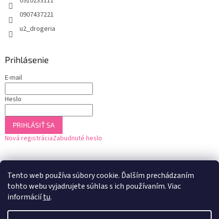
0910233111
0907437221
u2_drogeria
Prihlásenie
E-mail
Heslo
PRIHLÁSIŤ SA
Nová registrácia
Zabudnuté heslo
Tento web používa súbory cookie. Ďalším prechádzaním
tohto webu vyjadrujete súhlas s ich používaním. Viac
informácií
tu
.