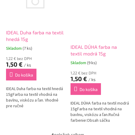
IDEAL Duha farba na textil
hnedá 15g
IDEAL DÚHA farba na
Skladom
(7 ks)
textil modrá 15g
1,22 € bez DPH
Skladom
(9 ks)
1,50 €
/ ks
1,22 € bez DPH
Do košíka
1,50 €
/ ks
IDEAL Duha farba na textil hnedá
Do košíka
15gFarba na textil vhodná na
bavlnu, viskózu a ľan. Vhodné
IDEAL DÚHA farba na textil modrá
pre ručné
15gFarba na textil vhodná na
farbenie.Použitie:Obsah sáčku
bavlnu, viskózu a ľan.Ručná
rozpusťte v 1/4 l horúcej vody.
farbenie:Obsah sáčku
Roztok nalejte do nádoby so 7 –
rozpusťte v 1/4 l horúcej vody.
10 litrami vlažnej...
Roztok nalejte do nádoby so 7 –