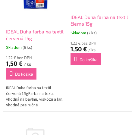
r
d
o
u
d
k
IDEAL Duha farba na textil
u
t
čierna 15g
k
o
IDEAL Duha farba na textil
Skladom
(2 ks)
t
v
červená 15g
o
1,22 € bez DPH
Skladom
(6 ks)
1,50 €
v
/ ks
1,22 € bez DPH
Do košíka
1,50 €
/ ks
Do košíka
IDEAL Duha farba na textil
červená 15gFarba na textil
vhodná na bavlnu, viskózu a ľan.
Vhodné pre ručné
farbenie.Použitie:Obsah sáčku
rozpusťte v 1/4 l horúcej vody.
Roztok nalejte do nádoby so 7 –
10 litrami vlažnej...