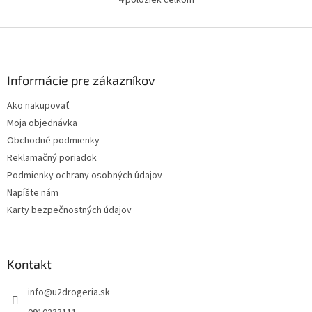
4
položiek celkom
O
10 litrami vlažnej vody a pridajte
v
10...
l
Z
á
á
d
p
a
ä
Informácie pre zákazníkov
c
t
i
Ako nakupovať
i
e
Moja objednávka
p
e
r
Obchodné podmienky
v
Reklamačný poriadok
k
Podmienky ochrany osobných údajov
y
v
Napíšte nám
ý
Karty bezpečnostných údajov
p
i
s
u
Kontakt
info
@
u2drogeria.sk