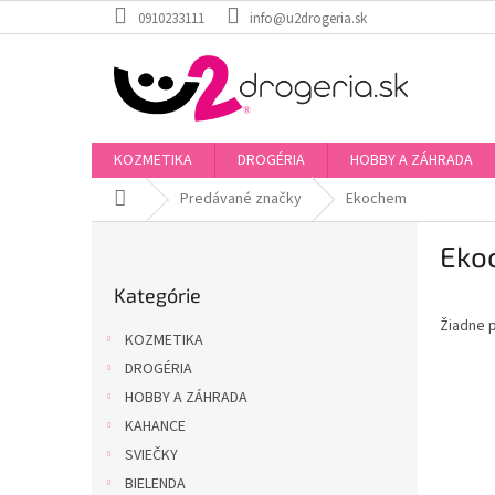
Prejsť
0910233111
info@u2drogeria.sk
na
obsah
KOZMETIKA
DROGÉRIA
HOBBY A ZÁHRADA
Domov
Predávané značky
Ekochem
B
Eko
o
Preskočiť
č
Kategórie
kategórie
n
Žiadne 
ý
KOZMETIKA
p
DROGÉRIA
a
HOBBY A ZÁHRADA
n
e
KAHANCE
l
SVIEČKY
BIELENDA