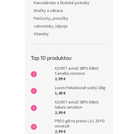
Kancelárske a školské potreby
Hračky a zábava
Pančuchy, ponožky
cukrovinky, nápoje
Vitamíny
Top 10 produktov
AZURIT aviváž 38PD 836ml
Camellia romance
2,99 €
Luxon Perkarbonát sodný 100g
1,49 €
AZURIT aviváž 38PD 836ml
Sakura sensation
2,99 €
PREO gél na pranie 1,5 L 25 PD
univerzál
2,99 €