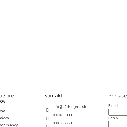
ie pre
Kontakt
Prihláse
kov
E-mail
info
@
u2drogeria.sk
vať
0910233111
návka
Heslo
0907437221
podmienky