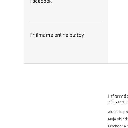
Facebook
Prijímame online platby
Z
á
p
ä
t
Informác
i
zákazní
e
Ako nakupo
Moja objed
Obchodné 