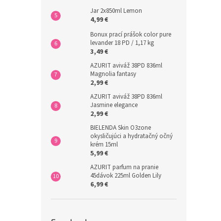
Jar 2x850ml Lemon
4,99 €
Bonux prací prášok color pure
levander 18 PD / 1,17 kg
3,49 €
AZURIT aviváž 38PD 836ml
Magnolia fantasy
2,99 €
AZURIT aviváž 38PD 836ml
Jasmine elegance
2,99 €
BIELENDA Skin O3zone
okysličujúci a hydratačný očný
krém 15ml
5,99 €
AZURIT parfum na pranie
45dávok 225ml Golden Lily
6,99 €