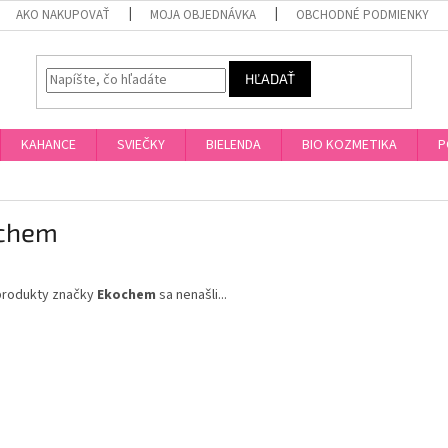
AKO NAKUPOVAŤ
MOJA OBJEDNÁVKA
OBCHODNÉ PODMIENKY
HĽADAŤ
KAHANCE
SVIEČKY
BIELENDA
BIO KOZMETIKA
P
chem
produkty značky
Ekochem
sa nenašli...