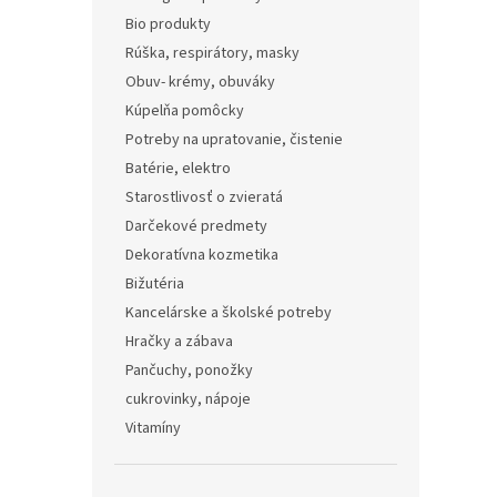
obohat
Bio produkty
a neob
Rúška, respirátory, masky
Obuv- krémy, obuváky
Kúpelňa pomôcky
Potreby na upratovanie, čistenie
Batérie, elektro
Starostlivosť o zvieratá
Darčekové predmety
Dekoratívna kozmetika
Bižutéria
Kancelárske a školské potreby
Hračky a zábava
Pančuchy, ponožky
cukrovinky, nápoje
Vitamíny