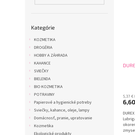
i
p
s
r
p
o
r
d
Preskočiť
o
u
Kategórie
kategórie
d
k
u
KOZMETIKA
t
k
o
DROGÉRIA
t
v
HOBBY A ZÁHRADA
o
KAHANCE
DUREX
v
SVIEČKY
BIELENDA
BIO KOZMETIKA
POTRAVINY
5,37 €
6,6
Papierové a hygienické potreby
Sviečky, kahance, oleje, lampy
DUREX 
Domácnosť, pranie, upratovanie
Lubrig
okoren
Kozmetika
zmysel
Ekologické produkty