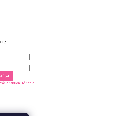
nie
IŤ SA
trácia
Zabudnuté heslo