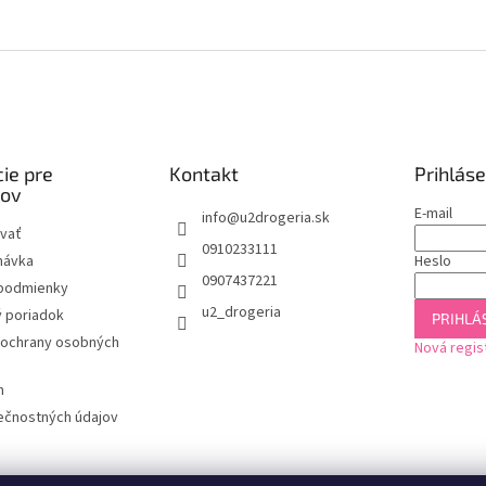
ie pre
Kontakt
Prihláse
kov
E-mail
info
@
u2drogeria.sk
vať
0910233111
návka
Heslo
0907437221
podmienky
u2_drogeria
 poriadok
PRIHLÁS
ochrany osobných
Nová regis
m
ečnostných údajov