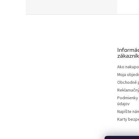
Z
á
p
ä
t
Informác
i
zákazní
e
Ako nakupo
Moja objed
Obchodné 
Reklamačný
Podmienky 
údajov
Napíšte ná
Karty bezp