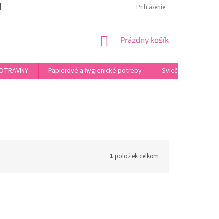
REKLAMAČNÝ PORIADOK
PODMIENKY OCHRANY OSOBNÝCH ÚDAJOV
Prihlásenie
NÁKUPNÝ
Prázdny košík
KOŠÍK
OTRAVINY
Papierové a hygienické potreby
Sviečky, kahance, o
1
položiek celkom