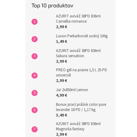
Top 10 produktov
AZURIT aviváž 38PD 836ml
Camellia romance
2,99 €
Luxon Perkarbonát sodný 100g
1,49 €
AZURIT aviváž 38PD 836ml
Sakura sensation
2,99 €
PREO gél na pranie 1,5 L 25 PD
univerzál
2,99 €
Jar 2x850ml Lemon
4,99 €
Bonux prací prášok color pure
levander 18 PD / 1,17 kg
3,49 €
AZURIT aviváž 38PD 836ml
Magnolia fantasy
2,99 €