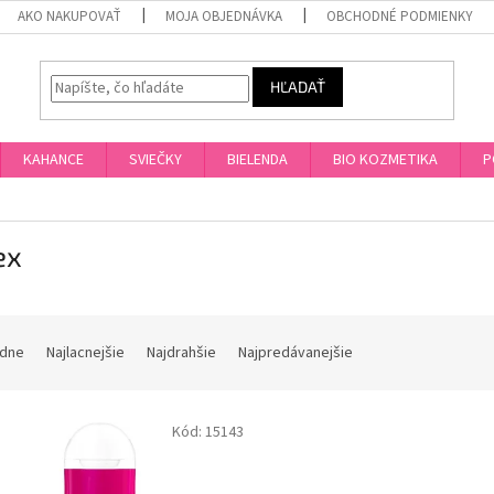
AKO NAKUPOVAŤ
MOJA OBJEDNÁVKA
OBCHODNÉ PODMIENKY
HĽADAŤ
KAHANCE
SVIEČKY
BIELENDA
BIO KOZMETIKA
P
ex
dne
Najlacnejšie
Najdrahšie
Najpredávanejšie
Kód:
15143