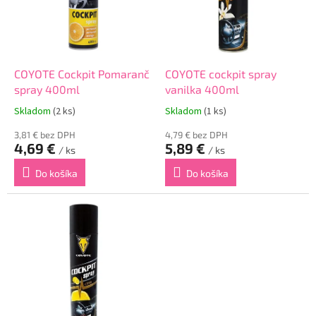
r
d
o
u
d
k
u
t
k
o
COYOTE Cockpit Pomaranč
COYOTE cockpit spray
t
v
spray 400ml
vanilka 400ml
o
Skladom
(2 ks)
Skladom
(1 ks)
v
3,81 € bez DPH
4,79 € bez DPH
4,69 €
5,89 €
/ ks
/ ks
Do košíka
Do košíka