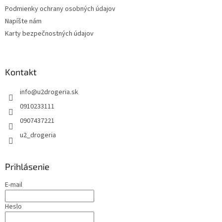
k
Podmienky ochrany osobných údajov
y
v
Napíšte nám
ý
Karty bezpečnostných údajov
p
i
s
u
Kontakt
info
@
u2drogeria.sk
0910233111
0907437221
u2_drogeria
Prihlásenie
E-mail
Heslo