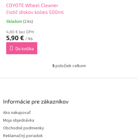
COYOTE Wheel Cleaner
čistič diskov kolies 500ml
Skladom
(2 ks)
4,80 € bez DPH
5,90 €
/ ks
Do košíka
5
položiek celkom
O
v
l
Z
á
á
d
p
a
ä
Informácie pre zákazníkov
c
t
i
Ako nakupovať
i
e
Moja objednávka
p
e
r
Obchodné podmienky
v
Reklamačný poriadok