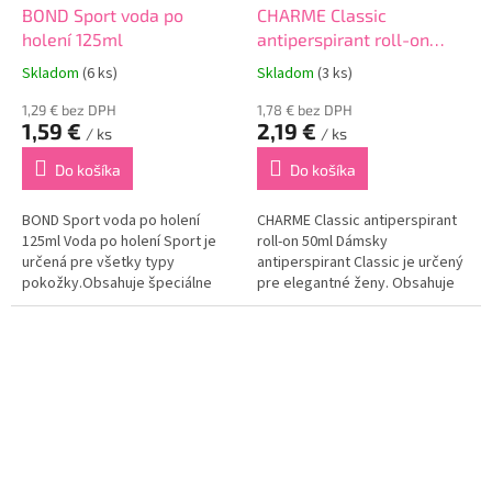
BOND Sport voda po
CHARME Classic
holení 125ml
antiperspirant roll-on
50ml
Skladom
(6 ks)
Skladom
(3 ks)
1,29 € bez DPH
1,78 € bez DPH
1,59 €
2,19 €
/ ks
/ ks
Do košíka
Do košíka
BOND Sport voda po holení
CHARME Classic antiperspirant
125ml Voda po holení Sport je
roll-on 50ml Dámsky
určená pre všetky typy
antiperspirant Classic je určený
pokožky.Obsahuje špeciálne
pre elegantné ženy. Obsahuje
zloženie, vďaka ktorému
špeciálne zloženie, ktoré
dokonale upokojuje pokožku po
postupne uvoľňuje vôňu a
holeni a eliminuje jej
zabezpečuje tak sviežosť
začervenanie.Dokonale
počas celého dňa....
regeneruje...