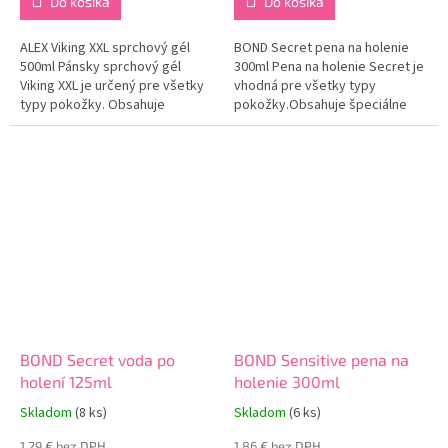
Do košíka
Do košíka
ALEX Viking XXL sprchový gél
BOND Secret pena na holenie
500ml Pánsky sprchový gél
300ml Pena na holenie Secret je
Viking XXL je určený pre všetky
vhodná pre všetky typy
typy pokožky. Obsahuje
pokožky.Obsahuje špeciálne
špeciálne zloženie, vďaka
zloženie, ktoré blahodarne
ktorému dokonale hydratuje a
pôsobí na vašu
vyživuje vašu pokožku celého
pokožku.Dokonale regeneruje
tela. Vytvára bohatú...
drobné poranenia po holení a...
BOND Secret voda po
BOND Sensitive pena na
holení 125ml
holenie 300ml
Skladom
(8 ks)
Skladom
(6 ks)
1,29 € bez DPH
1,86 € bez DPH