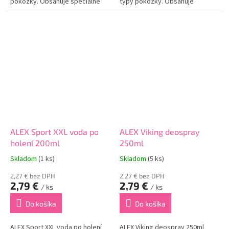
pokožky. Obsahuje špeciálne
typy pokožky. Obsahuje
zloženie, ktoré blahodarne
špeciálne zloženie, vďaka
pôsobí na vašu pokožku.
ktorému dokonale hydratuje a
Zabraňuje podráždeniu a
vyživuje vašu pokožku celého
eliminuje začervenanie...
tela. Vytvára...
ALEX Sport XXL voda po
ALEX Viking deospray
holení 200ml
250ml
Skladom
(1 ks)
Skladom
(5 ks)
2,27 € bez DPH
2,27 € bez DPH
2,79 €
2,79 €
/ ks
/ ks
Do košíka
Do košíka
ALEX Sport XXL voda po holení
ALEX Viking deospray 250ml