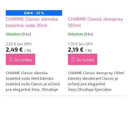
3,19 €
–21 %
CHARME Classic dámska
CHARME Classic deospray
toaletná voda 30ml
100ml
Skladom
(5 ks)
Skladom
(9 ks)
2,02 € bez DPH
1,78 € bez DPH
2,49 €
2,19 €
/ ks
/ ks
Do košíka
Do košíka
CHARME Classic dámska
CHARME Classic deospray 100ml
toaletná voda 30ml Dámska
Dámsky deodorant Classic je
toaletná voda Classic je určená
určený pre elegantné
pre elegantné ženy. Obsahuje
ženy.Obsahuje špeciálne
špeciálne zloženie, ktoré
zloženie, ktoré postupne
postupne uvoľňuje vôňu a
uvoľňuje vôňu a zabezpečuje
zabezpečuje tak sviežosť
tak sviežosť počas celého
počas celého dňa. Zanecháva...
dňa.Eliminuje nepríjemný
zápach...