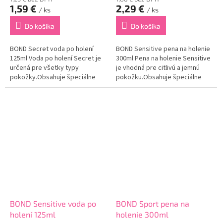
1,59 €
2,29 €
/ ks
/ ks
Do košíka
Do košíka
BOND Secret voda po holení
BOND Sensitive pena na holenie
125ml Voda po holení Secret je
300ml Pena na holenie Sensitive
určená pre všetky typy
je vhodná pre citlivú a jemnú
pokožky.Obsahuje špeciálne
pokožku.Obsahuje špeciálne
zloženie, vďaka ktorému
zloženie, ktoré blahodarne
dokonale upokojuje pokožku po
pôsobí na vašu
holeni a eliminuje jej
pokožku.Dokonale regeneruje
začervenanie.Dokonale
drobné poranenia po holení...
regeneruje...
BOND Sensitive voda po
BOND Sport pena na
holení 125ml
holenie 300ml