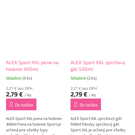
vyživuje vašu pokožku celého
žliazy čo zabraňuje poteniu.
tela. Vytvára bohatú...
Dokonale hydratuje a...
ALEX Sport XXL pena na
ALEX Sport XXL sprchový
holenie 400ml
gél 500ml
Skladom
(5 ks)
Skladom
(2 ks)
2,27 € bez DPH
2,27 € bez DPH
2,79 €
2,79 €
/ ks
/ ks
Do košíka
Do košíka
ALEX Sport XXL pena na holenie
ALEX Sport XXL sprchový gél
400ml Pena na holenie Sport je
500ml Pánsky sprchový gél
určená pre všetky typy
Sport XXL je určený pre všetky