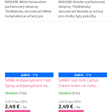
MADLENE White Exclamation
MADLENE Wonder parfumovaný
parfumovaný deopray
deopray 75mlDámsky
75mlDámsky dezodorant White
dezodorant Wonder je určený
Exclamation je určený pre
pre všetky typy pokožky.
všetky typy pokožky. Obsahuje
Obsahuje špeciálne zloženie,
špeciálne zloženie, vďaka
vďaka ktorému eliminuje
ktorému eliminuje nepríjemné
nepríjemné pachy.Zanecháva
pachy.Zanecháva dlhodobý
dlhodobý pocit sviežosti s...
pocit...
2,69 €
–7 %
2,69 €
–7 %
SANA Antiperspirant Foot
SANA Foot Anti Callus
Spray antiperspirant na
Cream krém na nohy
nohy 150ml
100ml
Skladom
(7 ks)
Skladom
(5 ks)
2,02 € bez DPH
2,02 € bez DPH
2,49 €
2,49 €
/ ks
/ ks