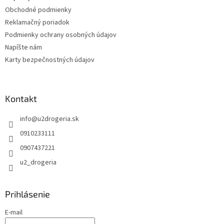
r
Obchodné podmienky
v
Reklamačný poriadok
k
Podmienky ochrany osobných údajov
y
v
Napíšte nám
ý
Karty bezpečnostných údajov
p
i
s
u
Kontakt
info
@
u2drogeria.sk
0910233111
0907437221
u2_drogeria
Prihlásenie
E-mail