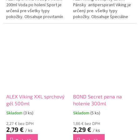
200ml Voda po holení Sport je
Pánsky antiperspirant Viking je
určená pre všetky typy
určený pre všetky typy
pokožky. Obsahuje provitamín
pokožky. Obsahuje špeciálne
B5, vďaka ktorému dokonale
zloženie, ktoré dokonale
upokojuje pokožku po holeni a
hydratuje a vyživuje vašu
eliminuje jej začervenanie.
pokožku v podpazuší. Účinne
Dokonale...
chráni...
ALEX Viking XXL sprchový
BOND Secret pena na
gél 500ml
holenie 300ml
Skladom
(3 ks)
Skladom
(5 ks)
2,27 € bez DPH
1,86 € bez DPH
2,79 €
2,29 €
/ ks
/ ks