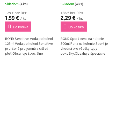
Skladom
(4 ks)
Skladom
(4 ks)
1,29 € bez DPH
1,86 € bez DPH
1,59 €
2,29 €
/ ks
/ ks
Do košíka
Do košíka
BOND Sensitive voda po holení
BOND Sport pena na holenie
125ml Voda po holení Sensitive
300ml Pena na holenie Sport je
je určená pre jemnú a citlivú
vhodná pre všetky typy
pleť.Obsahuje špeciálne
pokožky.Obsahuje špeciálne
zloženie, vďaka ktorému
zloženie, ktoré blahodarne
dokonale upokojuje pokožku po
pôsobí na vašu
holeni a eliminuje jej
pokožku.Dokonale regeneruje
začervenanie.Dokonale...
drobné poranenia po holení a
urýchľuje...