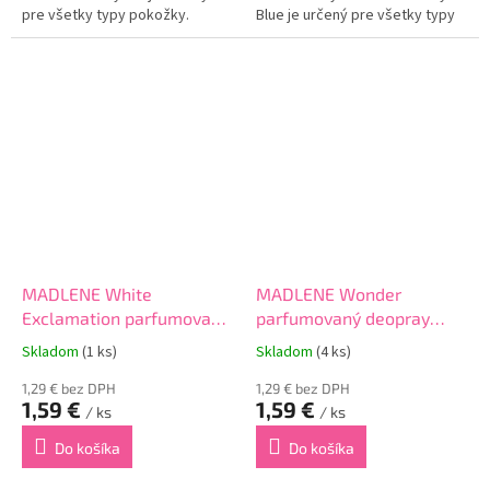
pre všetky typy pokožky.
Blue je určený pre všetky typy
Obsahuje špeciálne zloženie,
pokožky. Obsahuje špeciálne
vďaka ktorému eliminuje
zloženie, vďaka ktorému
nepríjemné pachy.Zanecháva
eliminuje nepríjemné
dlhodobý pocit sviežosti s
pachy.Zanecháva dlhodobý
vynikajúcou...
pocit sviežosti s...
MADLENE White
MADLENE Wonder
Exclamation parfumovaný
parfumovaný deopray
deopray 75ml
75ml
Skladom
(1 ks)
Skladom
(4 ks)
1,29 € bez DPH
1,29 € bez DPH
1,59 €
1,59 €
/ ks
/ ks
Do košíka
Do košíka