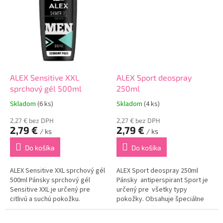
ALEX Sensitive XXL
ALEX Sport deospray
sprchový gél 500ml
250ml
Skladom
(6 ks)
Skladom
(4 ks)
2,27 € bez DPH
2,27 € bez DPH
2,79 €
2,79 €
/ ks
/ ks
Do košíka
Do košíka
ALEX Sensitive XXL sprchový gél
ALEX Sport deospray 250ml
500ml Pánsky sprchový gél
Pánsky antiperspirant Sport je
Sensitive XXL je určený pre
určený pre všetky typy
citlivú a suchú pokožku.
pokožky. Obsahuje špeciálne
Obsahuje Aloe vera, vďaka
zloženie, ktoré sa aktivuje
ktorému dokonale hydratuje a
pohybom a uzatvára potné