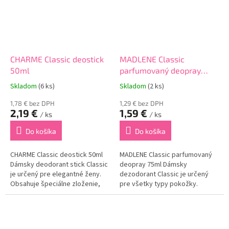
CHARME Classic deostick
MADLENE Classic
50ml
parfumovaný deopray
75ml
Skladom
(6 ks)
Skladom
(2 ks)
1,78 € bez DPH
1,29 € bez DPH
2,19 €
1,59 €
/ ks
/ ks
Do košíka
Do košíka
CHARME Classic deostick 50ml
MADLENE Classic parfumovaný
Dámsky deodorant stick Classic
deopray 75ml Dámsky
je určený pre elegantné ženy.
dezodorant Classic je určený
Obsahuje špeciálne zloženie,
pre všetky typy pokožky.
ktoré postupne uvoľňuje vôňu a
Obsahuje špeciálne zloženie,
zabezpečuje tak sviežosť
vďaka ktorému eliminuje
počas celého dňa. Eliminuje
nepríjemné pachy.Zanecháva
nepríjemný...
dlhodobý pocit sviežosti s...