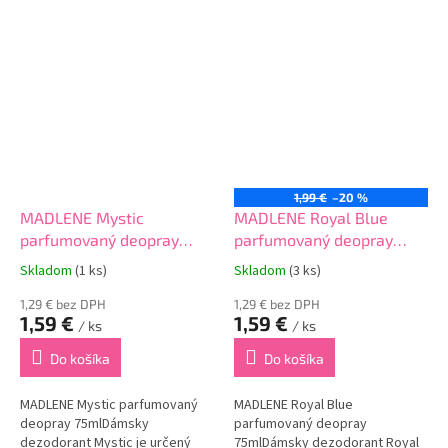
ktorému eliminuje nepríjemné
pachy.Zanecháva dlhodobý
pocit sviežosti s vynikajúcou...
1,99 €
–20 %
MADLENE Mystic
MADLENE Royal Blue
parfumovaný deopray
parfumovaný deopray
75ml
75ml
Skladom
(1 ks)
Skladom
(3 ks)
1,29 € bez DPH
1,29 € bez DPH
1,59 €
1,59 €
/ ks
/ ks
Do košíka
Do košíka
MADLENE Mystic parfumovaný
MADLENE Royal Blue
deopray 75mlDámsky
parfumovaný deopray
dezodorant Mystic je určený
75mlDámsky dezodorant Royal