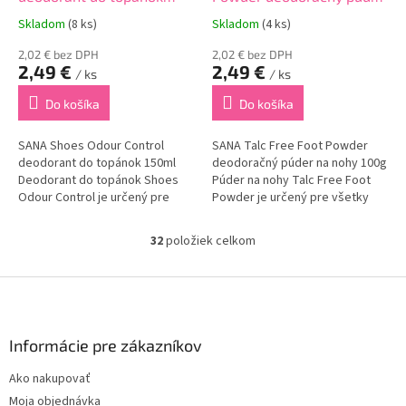
150ml
na nohy 100g
Skladom
(8 ks)
Skladom
(4 ks)
2,02 € bez DPH
2,02 € bez DPH
2,49 €
2,49 €
/ ks
/ ks
Do košíka
Do košíka
SANA Shoes Odour Control
SANA Talc Free Foot Powder
deodorant do topánok 150ml
deodoračný púder na nohy 100g
Deodorant do topánok Shoes
Púder na nohy Talc Free Foot
Odour Control je určený pre
Powder je určený pre všetky
všetky typy nôh a topánok.
typy pokožky chodidiel.
Obsahuje špeciálnu
Obsahuje špeciálnu
32
položiek celkom
O
technológiu, ktorá účinne
technológiu, ktorá účinne
v
neutralizuje nepríjemný zápach
neutralizuje nepríjemný zápach
l
Z
až na...
až...
á
á
d
p
a
ä
Informácie pre zákazníkov
c
t
i
Ako nakupovať
i
e
Moja objednávka
p
e