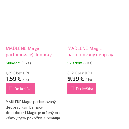
MADLENE Magic
MADLENE Magic
parfumovaný deopray
parfumovaný deopray
75ml
75ml
Skladom
(5 ks)
Skladom
(3 ks)
1,29 € bez DPH
8,12 € bez DPH
1,59 €
9,99 €
/ ks
/ ks
Do košíka
Do košíka
MADLENE Magic parfumovaný
deopray 75mlDámsky
dezodorant Magic je určený pre
všetky typy pokožky. Obsahuje
špeciálne zloženie, vďaka