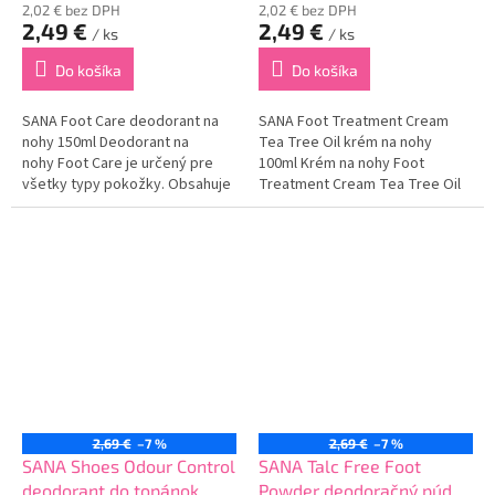
2,02 € bez DPH
2,02 € bez DPH
2,49 €
2,49 €
/ ks
/ ks
Do košíka
Do košíka
SANA Foot Care deodorant na
SANA Foot Treatment Cream
nohy 150ml Deodorant na
Tea Tree Oil krém na nohy
nohy Foot Care je určený pre
100ml Krém na nohy Foot
všetky typy pokožky. Obsahuje
Treatment Cream Tea Tree Oil
špeciálnu technológiu, ktorá
je určený na zmäkčenie
účinne neutralizuje nepríjemný
chodidiel. Obsahuje olej z
zápach až na 24 hodín.
čajovníka, ktorý dokonale
Osviežuje...
hydratuje a vyživuje pokožku...
2,69 €
–7 %
2,69 €
–7 %
SANA Shoes Odour Control
SANA Talc Free Foot
deodorant do topánok
Powder deodoračný púder