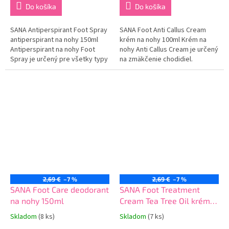
Do košíka
Do košíka
SANA Antiperspirant Foot Spray
SANA Foot Anti Callus Cream
antiperspirant na nohy 150ml
krém na nohy 100ml Krém na
Antiperspirant na nohy Foot
nohy Anti Callus Cream je určený
Spray je určený pre všetky typy
na zmäkčenie chodidiel.
pokožky. Obsahuje špeciálnu
Obsahuje špeciálne zloženie,
technológiu, ktorá účinne
ktoré dokonale hydratuje a
neutralizuje nepríjemný zápach
vyživuje pokožku chodidla.
až na 24...
Zmakčuje pokožku...
2,69 €
–7 %
2,69 €
–7 %
SANA Foot Care deodorant
SANA Foot Treatment
na nohy 150ml
Cream Tea Tree Oil krém
na nohy 100ml
Skladom
(8 ks)
Skladom
(7 ks)