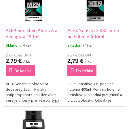
r
d
o
u
d
k
u
t
k
o
ALEX Sensitive Aloe vera
ALEX Sensitive XXL pena
t
v
deospray 250ml
na holenie 400ml
o
Skladom
(4 ks)
Skladom
(4 ks)
v
2,27 € bez DPH
2,27 € bez DPH
2,79 €
2,79 €
/ ks
/ ks
Do košíka
Do košíka
ALEX Sensitive Aloe vera
ALEX Sensitive XXL pena na
deospray 250ml Pánsky
holenie 400ml Pena na holenie
antiperspirant Sensitive Aloe
Sensitive je vhodná pre jemnú a
vera je určený pre všetky typy
citlivú pokožku. Obsahuje
pokožky. Obsahuje výťažok z
špeciálne zloženie, ktoré
aloe vera, ktoré dokonale
blahodarne pôsobí na vašu
hydratuje a upokojuje vašu
pokožku. Zabraňuje
pokožku v...
podráždeniu a eliminuje...