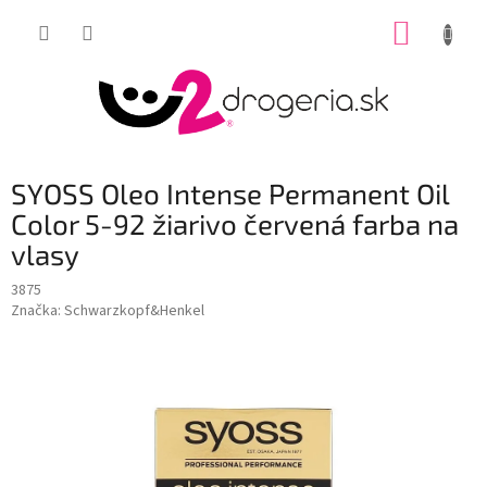
Prejsť
NÁKUP
na
obsah
KOŠÍK
SYOSS Oleo Intense Permanent Oil
Color 5-92 žiarivo červená farba na
vlasy
3875
Značka:
Schwarzkopf&Henkel