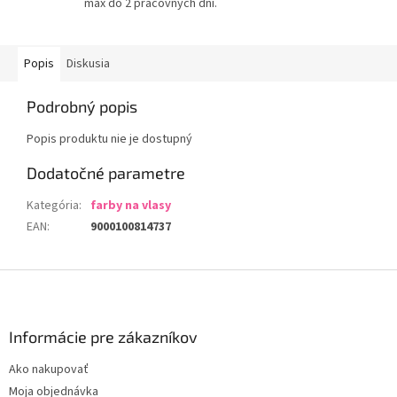
max do 2 pracovných dní.
Popis
Diskusia
Podrobný popis
Popis produktu nie je dostupný
Dodatočné parametre
Kategória
:
farby na vlasy
EAN
:
9000100814737
Z
á
p
ä
Informácie pre zákazníkov
t
Ako nakupovať
i
Moja objednávka
e