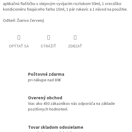
aplikačnú flaštičku s olejovým vyvíjacím roztokom 50ml, 1 vrecúško
kondicionéru fixujúceho farbu 15ml, 1 pár rukavíc a 1 návod na použitie.
Odtieň: Žiarivo červený
OPÝTAŤ SA
STRÁŽIŤ
ZDIEĽAŤ
Poštovné zdarma
pri nákupe nad 80€
Overený obchod
Viac ako 450 zákazníkov nás odporúča na základe
pozitívnych hodnotení.
Tovar skladom odosielame