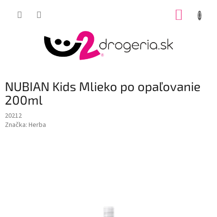
Prejsť
NÁKUP
na
obsah
KOŠÍK
NUBIAN Kids Mlieko po opaľovanie
200ml
20212
Značka:
Herba