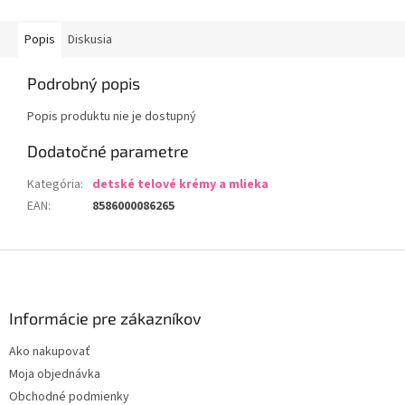
Popis
Diskusia
Podrobný popis
Popis produktu nie je dostupný
Dodatočné parametre
Kategória
:
detské telové krémy a mlieka
EAN
:
8586000086265
Z
á
p
ä
Informácie pre zákazníkov
t
Ako nakupovať
i
Moja objednávka
e
Obchodné podmienky