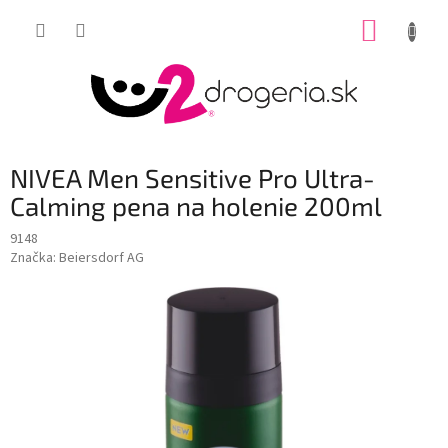
Prejsť
NÁKUP
na
obsah
KOŠÍK
NIVEA Men Sensitive Pro Ultra-
Calming pena na holenie 200ml
9148
Značka:
Beiersdorf AG