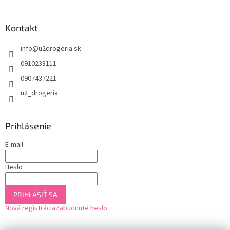
Kontakt
info
@
u2drogeria.sk
0910233111
0907437221
u2_drogeria
Prihlásenie
E-mail
Heslo
PRIHLÁSIŤ SA
Nová registrácia
Zabudnuté heslo