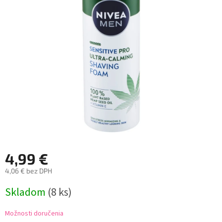
4,99 €
4,06 € bez DPH
Jednotková
Skladom
(8 ks)
cena:
Možnosti doručenia