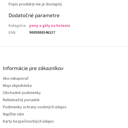
Popis produktu nie je dostupný
Dodatočné parametre
Kategória
:
peny a gély na holenie
EAN
:
9005800346137
Z
á
p
ä
Informácie pre zákazníkov
t
Ako nakupovať
i
Moja objednávka
e
Obchodné podmienky
Reklamačný poriadok
Podmienky ochrany osobných údajov
Napíšte nám
Karty bezpečnostných údajov