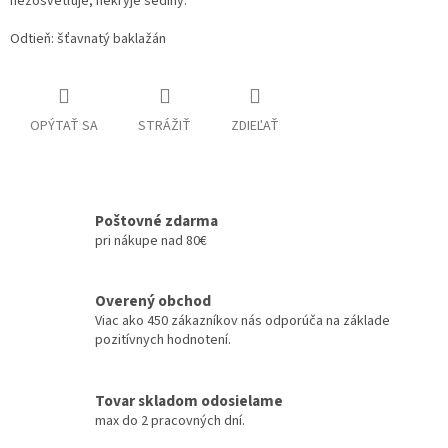
nezosvetľuje, nekryje šediny.
Odtieň: šťavnatý baklažán
OPÝTAŤ SA
STRÁŽIŤ
ZDIEĽAŤ
Poštovné zdarma
pri nákupe nad 80€
Overený obchod
Viac ako 450 zákazníkov nás odporúča na základe
pozitívnych hodnotení.
Tovar skladom odosielame
max do 2 pracovných dní.