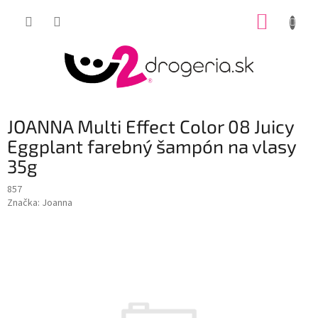
Prejsť
NÁKUP
na
obsah
KOŠÍK
JOANNA Multi Effect Color 08 Juicy
Eggplant farebný šampón na vlasy
35g
857
Značka:
Joanna