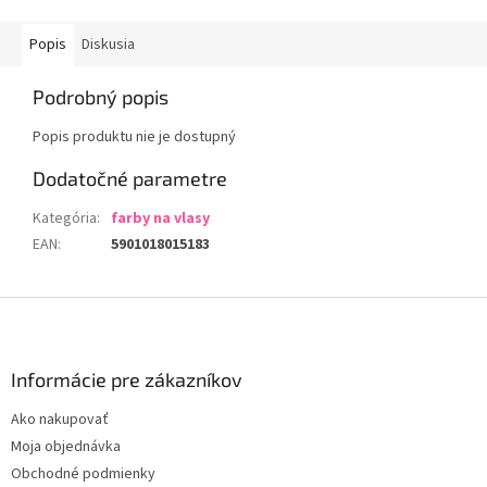
Popis
Diskusia
Podrobný popis
Popis produktu nie je dostupný
Dodatočné parametre
Kategória
:
farby na vlasy
EAN
:
5901018015183
Z
á
p
ä
Informácie pre zákazníkov
t
Ako nakupovať
i
Moja objednávka
e
Obchodné podmienky