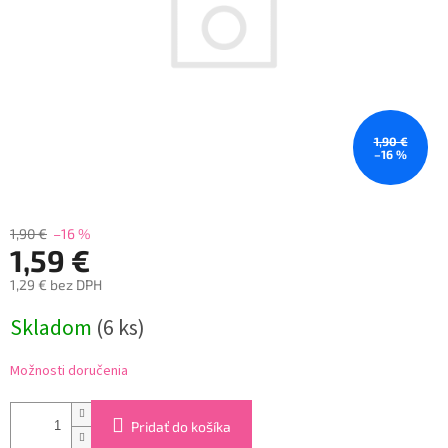
1,90 €
–16 %
1,90 €
–16 %
1,59 €
1,29 € bez DPH
Jednotková
Skladom
(6 ks)
cena:
Možnosti doručenia
Pridať do košíka