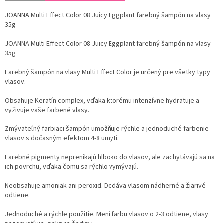
JOANNA Multi Effect Color 08 Juicy Eggplant farebný šampón na vlasy
35g
JOANNA Multi Effect Color 08 Juicy Eggplant farebný šampón na vlasy
35g
Farebný šampón na vlasy Multi Effect Color je určený pre všetky typy
vlasov.
Obsahuje Keratín complex, vďaka ktorému intenzívne hydratuje a
vyživuje vaše farbené vlasy.
Zmývateľný farbiaci šampón umožňuje rýchle a jednoduché farbenie
vlasov s dočasným efektom 4-8 umytí.
Farebné pigmenty neprenikajú hlboko do vlasov, ale zachytávajú sa na
ich povrchu, vďaka čomu sa rýchlo vymývajú.
Neobsahuje amoniak ani peroxid. Dodáva vlasom nádherné a žiarivé
odtiene.
Jednoduché a rýchle použitie. Mení farbu vlasov o 2-3 odtiene, vlasy