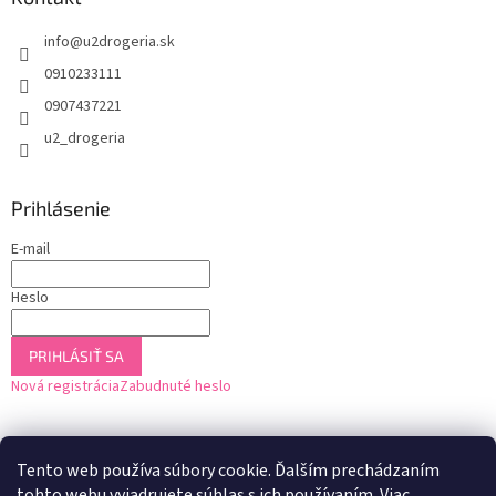
info
@
u2drogeria.sk
0910233111
0907437221
u2_drogeria
Prihlásenie
E-mail
Heslo
PRIHLÁSIŤ SA
Nová registrácia
Zabudnuté heslo
Tento web používa súbory cookie. Ďalším prechádzaním
tohto webu vyjadrujete súhlas s ich používaním. Viac