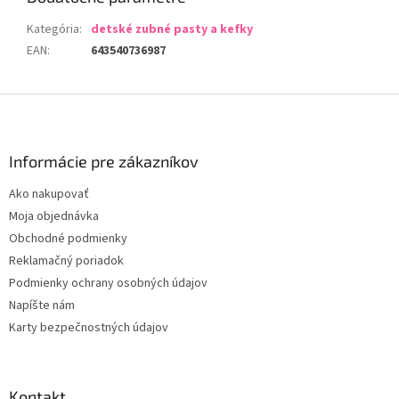
Kategória
:
detské zubné pasty a kefky
EAN
:
643540736987
Z
á
p
ä
Informácie pre zákazníkov
t
Ako nakupovať
i
Moja objednávka
e
Obchodné podmienky
Reklamačný poriadok
Podmienky ochrany osobných údajov
Napíšte nám
Karty bezpečnostných údajov
Kontakt