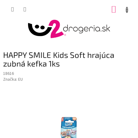
Prejsť
NÁKUP
na
obsah
KOŠÍK
HAPPY SMILE Kids Soft hrajúca
zubná kefka 1ks
18616
Značka:
EU