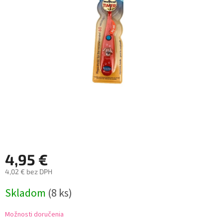
4,95 €
4,02 € bez DPH
Jednotková
Skladom
(8 ks)
cena:
Možnosti doručenia