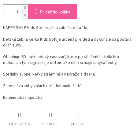
Pridať do košíka
HAPPY SMILE Kids Soft hrajúca zubná kefka 1ks
Detská zubná kefka Kids Soft je určená pre deti a dokonale sa postará
o ich zuby.
Obsahuje 60 - sekundový časovač, ktorý po stlačení tlačidla hrá
melódiu a tým signalizuje deťom ako dlho si majú umývať zuby.
Štetinky zubnej kefky sú jemné a nedráždia ďasná.
Zanecháva zuby vašich detí dokonale čisté.
Balenie obsahuje: 1ks
OPÝTAŤ SA
STRÁŽIŤ
ZDIEĽAŤ