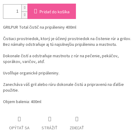
Pridať do košíka
GRILPUR Total čistič na pripáleniny 400ml
Čistiaci prostriedok, ktorý je účinný prostriedok na čistenie rúr a grilov.
Bez námahy odstraňuje aj tú najsilnejšiu pripáleninu a mastnotu.
Dokonale čistí a odstraňuje mastnotu z rúr na pečenie, pekáčov,
sporákov, varičov, atď.
Uvoľňuje organické pripáleniny.
Zanecháva váš gril alebo rúru dokonale čistú a pripravenú na ďalšie
použitie.
Objem balenia: 400ml
OPÝTAŤ SA
STRÁŽIŤ
ZDIEĽAŤ