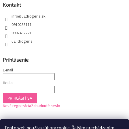
Kontakt
info
@
u2drogeria.sk
0910233111
0907437221
u2_drogeria
Prihlásenie
E-mail
Heslo
PRIHLÁSIŤ SA
Nová registrácia
Zabudnuté heslo
Tento web používa súbory cookie. Ďalším prechádzaním