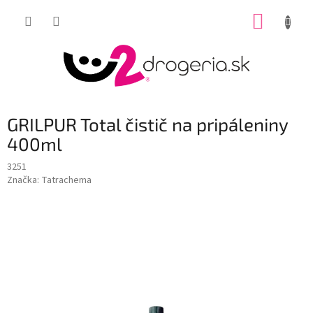
Prejsť
NÁKUP
na
obsah
KOŠÍK
GRILPUR Total čistič na pripáleniny
400ml
3251
Značka:
Tatrachema