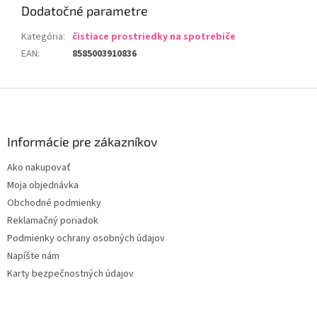
Dodatočné parametre
Kategória
:
čistiace prostriedky na spotrebiče
EAN
:
8585003910836
Z
á
p
ä
Informácie pre zákazníkov
t
Ako nakupovať
i
Moja objednávka
e
Obchodné podmienky
Reklamačný poriadok
Podmienky ochrany osobných údajov
Napíšte nám
Karty bezpečnostných údajov