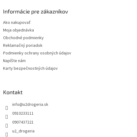
p
ä
Informácie pre zákazníkov
t
Ako nakupovať
i
Moja objednávka
e
Obchodné podmienky
Reklamačný poriadok
Podmienky ochrany osobných údajov
Napíšte nám
Karty bezpečnostných údajov
Kontakt
info
@
u2drogeria.sk
0910233111
0907437221
u2_drogeria