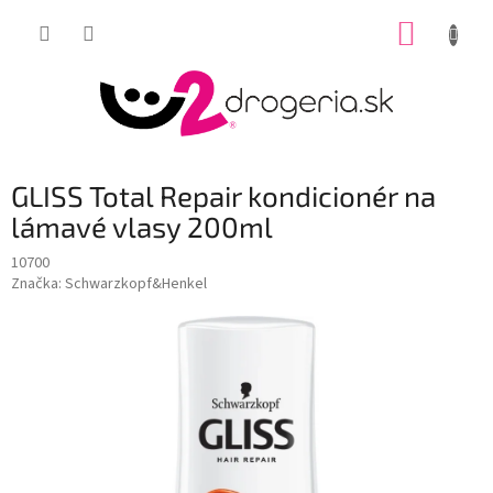
Prejsť
NÁKUP
na
obsah
KOŠÍK
GLISS Total Repair kondicionér na
lámavé vlasy 200ml
10700
Značka:
Schwarzkopf&Henkel