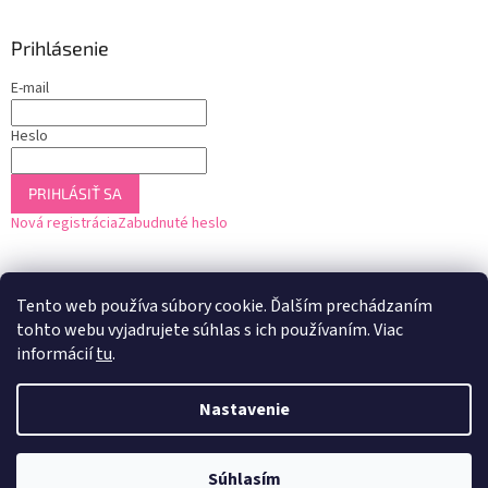
Prihlásenie
E-mail
Heslo
PRIHLÁSIŤ SA
Nová registrácia
Zabudnuté heslo
Tento web používa súbory cookie. Ďalším prechádzaním
tohto webu vyjadrujete súhlas s ich používaním. Viac
informácií
tu
.
Nastavenie
Vytvoril Shoptet
Súhlasím
Copyright 2026
U2 Drogéria
. Všetky práva vyhradené.