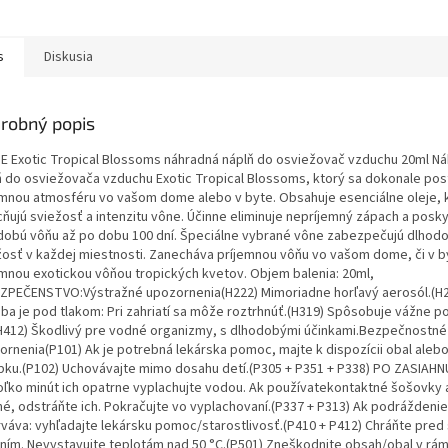
s
Diskusia
robný popis
E Exotic Tropical Blossoms náhradná náplň do osviežovač vzduchu 20ml N
ň do osviežovača vzduchu Exotic Tropical Blossoms, ktorý sa dokonale pos
emnou atmosféru vo vašom dome alebo v byte. Obsahuje esenciálne oleje, 
ňujú sviežosť a intenzitu vône. Účinne eliminuje nepríjemný zápach a posky
dobú vôňu až po dobu 100 dní. Špeciálne vybrané vône zabezpečujú dlhod
žosť v každej miestnosti. Zanecháva príjemnou vôňu vo vašom dome, či v b
emnou exotickou vôňou tropických kvetov. Objem balenia: 20ml,
ZPEČENSTVO:Výstražné upozornenia(H222) Mimoriadne horľavý aerosól.(H
ba je pod tlakom: Pri zahriatí sa môže roztrhnúť.(H319) Spôsobuje vážne 
(H412) Škodlivý pre vodné organizmy, s dlhodobými účinkami.Bezpečnostné
ornenia(P101) Ak je potrebná lekárska pomoc, majte k dispozícii obal alebo
bku.(P102) Uchovávajte mimo dosahu detí.(P305 + P351 + P338) PO ZASIAHNU
oľko minút ich opatrne vyplachujte vodou. Ak používatekontaktné šošovky a
é, odstráňte ich. Pokračujte vo vyplachovaní.(P337 + P313) Ak podráždenie
rváva: vyhľadajte lekársku pomoc/starostlivosť.(P410 + P412) Chráňte pre
ením. Nevystavujte teplotám nad 50 °C.(P501) Zneškodnite obsah/obal v rám