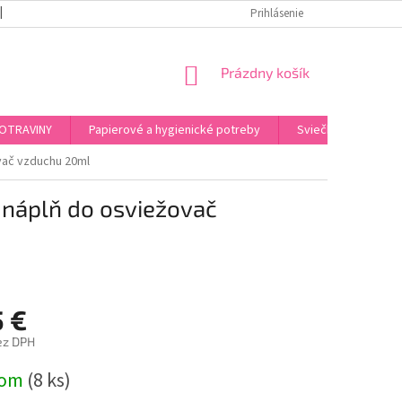
REKLAMAČNÝ PORIADOK
PODMIENKY OCHRANY OSOBNÝCH ÚDAJOV
Prihlásenie
NÁKUPNÝ
Prázdny košík
KOŠÍK
OTRAVINY
Papierové a hygienické potreby
Sviečky, kahance, o
vač vzduchu 20ml
 náplň do osviežovač
5 €
ez DPH
ová
dom
(8 ks)