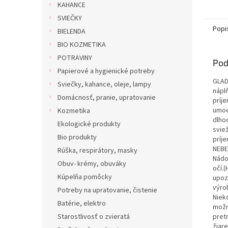
KAHANCE
SVIEČKY
Popi
BIELENDA
BIO KOZMETIKA
POTRAVINY
Pod
Papierové a hygienické potreby
GLAD
Sviečky, kahance, oleje, lampy
nápl
Domácnosť, pranie, upratovanie
príj
umoc
Kozmetika
dlho
Ekologické produkty
svie
Bio produkty
príj
NEBE
Rúška, respirátory, masky
Nádo
Obuv- krémy, obuváky
očí.
Kúpelňa pomôcky
upoz
výro
Potreby na upratovanie, čistenie
Niek
Batérie, elektro
možn
pret
Starostlivosť o zvieratá
žiar