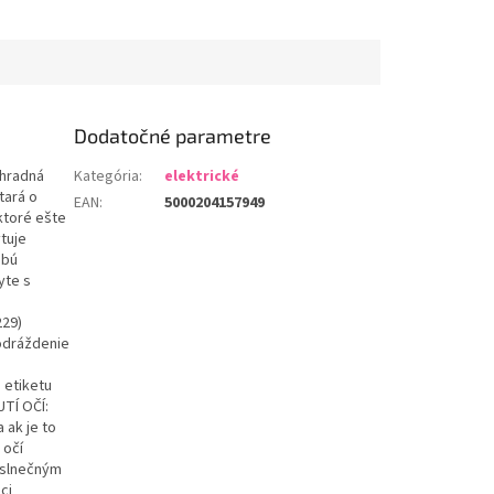
Dodatočné parametre
áhradná
Kategória
:
elektrické
tará o
EAN
:
5000204157949
ktoré ešte
tuje
obú
yte s
229)
podráždenie
 etiketu
TÍ OČÍ:
 ak je to
 očí
d slnečným
ci