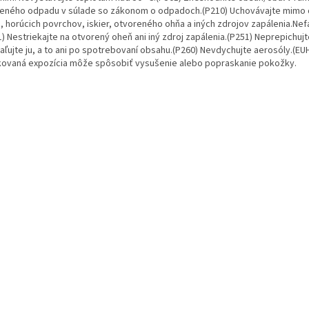
deného odpadu v súlade so zákonom o odpadoch.(P210) Uchovávajte mimo
, horúcich povrchov, iskier, otvoreného ohňa a iných zdrojov zapálenia.Nefa
) Nestriekajte na otvorený oheň ani iný zdroj zapálenia.(P251) Neprepichuj
aľujte ju, a to ani po spotrebovaní obsahu.(P260) Nevdychujte aerosóly.(EU
ovaná expozícia môže spôsobiť vysušenie alebo popraskanie pokožky.