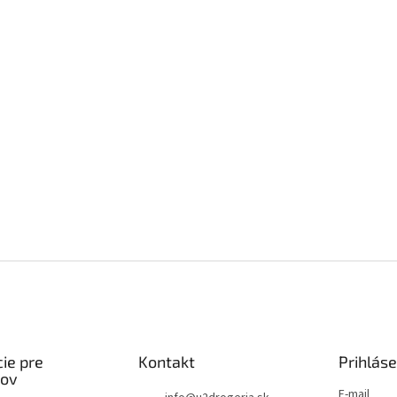
ie pre
Kontakt
Prihláse
kov
E-mail