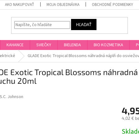
AKO NAKUPOVAŤ
MOJA OBJEDNÁVKA
OBCHODNÉ PODMIENKY
HĽADAŤ
KAHANCE
SVIEČKY
BIELENDA
BIO KOZMETIKA
P
lektrické
GLADE Exotic Tropical Blossoms náhradná náplň do osviežo
DE Exotic Tropical Blossoms náhradná
uchu 20ml
S.C. Johnson
4,9
4,02 € b
Jednotk
Skla
cena: