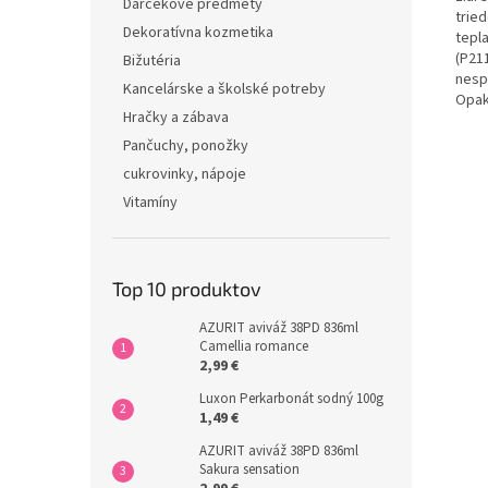
Darčekové predmety
trie
Dekoratívna kozmetika
tepla
(P211
Bižutéria
nesp
Kancelárske a školské potreby
Opak
Hračky a zábava
Pančuchy, ponožky
cukrovinky, nápoje
Vitamíny
Top 10 produktov
AZURIT aviváž 38PD 836ml
Camellia romance
2,99 €
Luxon Perkarbonát sodný 100g
1,49 €
AZURIT aviváž 38PD 836ml
Sakura sensation