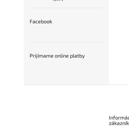
Facebook
Prijímame online platby
Z
á
p
ä
t
Informác
i
zákazní
e