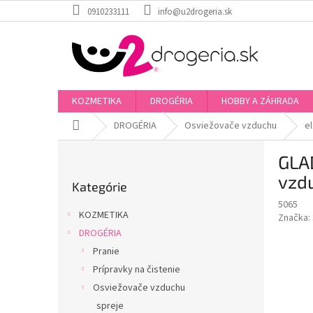
Prejsť
0910233111
info@u2drogeria.sk
na
obsah
KOZMETIKA
DROGÉRIA
HOBBY A ZÁHRADA
Domov
DROGÉRIA
Osviežovače vzduchu
e
B
GLA
o
Preskočiť
č
vzd
Kategórie
kategórie
n
5065
ý
KOZMETIKA
Značka:
p
DROGÉRIA
a
Pranie
n
e
Prípravky na čistenie
l
Osviežovače vzduchu
spreje