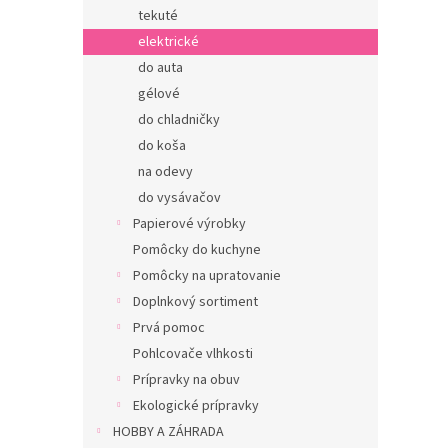
tekuté
elektrické
do auta
gélové
do chladničky
do koša
na odevy
do vysávačov
Papierové výrobky
Pomôcky do kuchyne
Pomôcky na upratovanie
Doplnkový sortiment
Prvá pomoc
Pohlcovače vlhkosti
Prípravky na obuv
Ekologické prípravky
HOBBY A ZÁHRADA