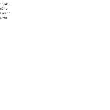
 dosahu
jčite.
te alebo
H066)