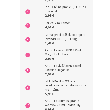
2,99 €
PREO gél na pranie 1,5 L 25 PD
univerzál
2,99 €
Jar 2x850ml Lemon
4,99 €
Bonux prací prášok color pure
levander 18 PD / 1,17 kg
3,49 €
AZURIT aviváž 38PD 836ml
Magnolia fantasy
2,99 €
AZURIT aviváž 38PD 836ml
Jasmine elegance
2,99 €
BIELENDA Skin O3zone
okysličujúci a hydratačný očný
krém 15ml
5,99 €
AZURIT parfum na pranie
45dávok 225ml Golden Lily
6,99 €