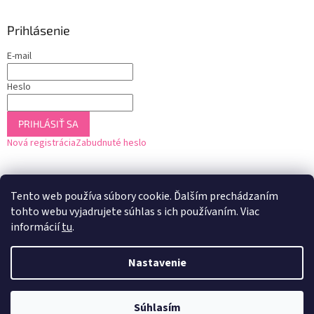
Prihlásenie
E-mail
Heslo
PRIHLÁSIŤ SA
Nová registrácia
Zabudnuté heslo
Tento web používa súbory cookie. Ďalším prechádzaním
tohto webu vyjadrujete súhlas s ich používaním. Viac
informácií
tu
.
Nastavenie
Vytvoril Shoptet
Súhlasím
Copyright 2026
U2 Drogéria
. Všetky práva vyhradené.