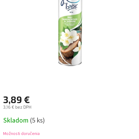
3,89 €
3,16 € bez DPH
Jednotková
Skladom
(5 ks)
cena:
Možnosti doručenia