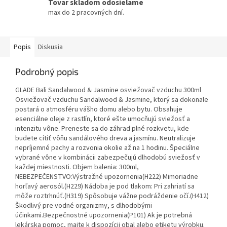
Tovar skladom odosielame
max do 2 pracovných dní.
Popis
Diskusia
Podrobný popis
GLADE Bali Sandalwood & Jasmine osviežovač vzduchu 300ml
Osviežovač vzduchu Sandalwood & Jasmine, ktorý sa dokonale
postará o atmosféru vášho domu alebo bytu. Obsahuje
esenciálne oleje z rastlín, ktoré ešte umocňujú sviežosť a
intenzitu vône. Preneste sa do záhrad plné rozkvetu, kde
budete cítiť vôňu sandálového dreva a jasmínu. Neutralizuje
nepríjemné pachy a rozvonia okolie až na 1 hodinu. Špeciálne
vybrané vône v kombinácii zabezpečujú dlhodobú sviežosť v
každej miestnosti. Objem balenia: 300ml,
NEBEZPEČENSTVO:Výstražné upozornenia(H222) Mimoriadne
horľavý aerosól.(H229) Nádoba je pod tlakom: Pri zahriatí sa
môže roztrhnúť.(H319) Spôsobuje vážne podráždenie očí.(H412)
Škodlivý pre vodné organizmy, s dlhodobými
účinkami.Bezpečnostné upozornenia(P101) Ak je potrebná
lekárska pomoc, majte k dispozícii obal alebo etiketu výrobku.