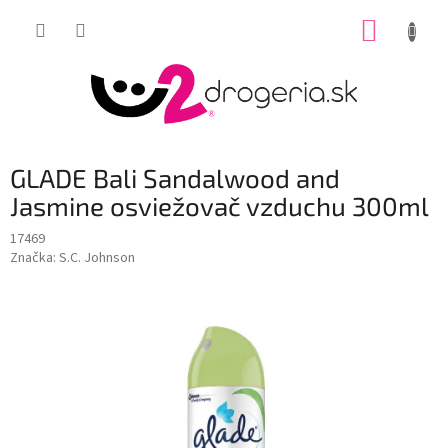
Prejsť
NÁKUP
na
obsah
KOŠÍK
GLADE Bali Sandalwood and
Jasmine osviežovač vzduchu 300ml
17469
Značka:
S.C. Johnson