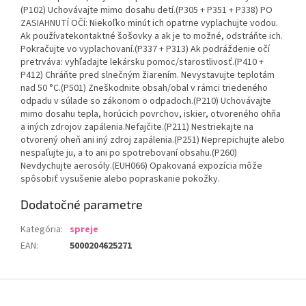
(P102) Uchovávajte mimo dosahu detí.(P305 + P351 + P338) PO
ZASIAHNUTÍ OČÍ: Niekoľko minút ich opatrne vyplachujte vodou.
Ak používatekontaktné šošovky a ak je to možné, odstráňte ich.
Pokračujte vo vyplachovaní.(P337 + P313) Ak podráždenie očí
pretrváva: vyhľadajte lekársku pomoc/starostlivosť.(P410 +
P412) Chráňte pred slnečným žiarením. Nevystavujte teplotám
nad 50 °C.(P501) Zneškodnite obsah/obal v rámci triedeného
odpadu v súlade so zákonom o odpadoch.(P210) Uchovávajte
mimo dosahu tepla, horúcich povrchov, iskier, otvoreného ohňa
a iných zdrojov zapálenia.Nefajčite.(P211) Nestriekajte na
otvorený oheň ani iný zdroj zapálenia.(P251) Neprepichujte alebo
nespaľujte ju, a to ani po spotrebovaní obsahu.(P260)
Nevdychujte aerosóly.(EUH066) Opakovaná expozícia môže
spôsobiť vysušenie alebo popraskanie pokožky.
Dodatočné parametre
Kategória
:
spreje
EAN
:
5000204625271
Z
á