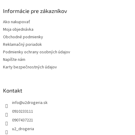
p
ä
Informácie pre zákazníkov
t
Ako nakupovať
i
Moja objednávka
e
Obchodné podmienky
Reklamačný poriadok
Podmienky ochrany osobných údajov
Napíšte nám
Karty bezpečnostných údajov
Kontakt
info
@
u2drogeria.sk
0910233111
0907437221
u2_drogeria