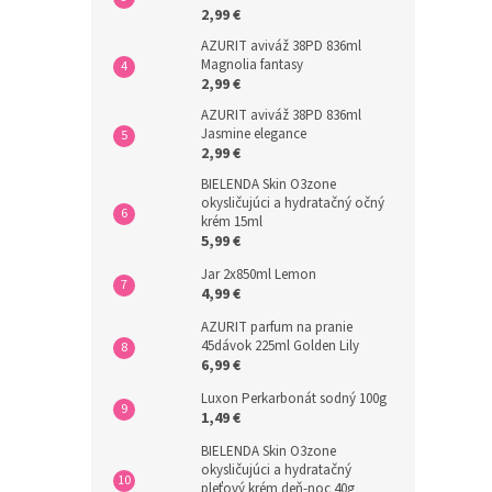
2,99 €
AZURIT aviváž 38PD 836ml
Magnolia fantasy
2,99 €
AZURIT aviváž 38PD 836ml
Jasmine elegance
2,99 €
BIELENDA Skin O3zone
okysličujúci a hydratačný očný
krém 15ml
5,99 €
Jar 2x850ml Lemon
4,99 €
AZURIT parfum na pranie
45dávok 225ml Golden Lily
6,99 €
Luxon Perkarbonát sodný 100g
1,49 €
BIELENDA Skin O3zone
okysličujúci a hydratačný
pleťový krém deň-noc 40g