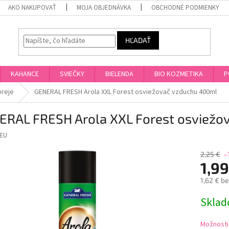
AKO NAKUPOVAŤ
MOJA OBJEDNÁVKA
OBCHODNÉ PODMIENKY
HĽADAŤ
KAHANCE
SVIEČKY
BIELENDA
BIO KOZMETIKA
P
preje
GENERAL FRESH Arola XXL Forest osviežovač vzduchu 400ml
ERAL FRESH Arola XXL Forest osviežo
EU
2,25 €
–
1,99
1,62 € b
Jednotk
Skla
cena:
Možnosti