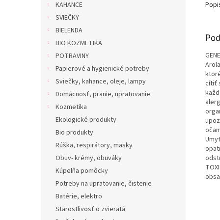
Popi
KAHANCE
SVIEČKY
BIELENDA
Pod
BIO KOZMETIKA
GENE
POTRAVINY
Arol
Papierové a hygienické potreby
ktor
Sviečky, kahance, oleje, lampy
cíti
každ
Domácnosť, pranie, upratovanie
aler
Kozmetika
orga
Ekologické produkty
upoz
očam
Bio produkty
Umyt
Rúška, respirátory, masky
opat
odst
Obuv- krémy, obuváky
TOXI
Kúpelňa pomôcky
obsa
Potreby na upratovanie, čistenie
Batérie, elektro
Starostlivosť o zvieratá