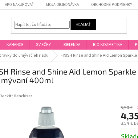
AKO NAKUPOVAŤ
MOJA OBJEDNÁVKA
OBCHODNÉ PODMIENKY
HĽADAŤ
KAHANCE
SVIEČKY
BIELENDA
BIO KOZMETIKA
P
pravky do umývačiek riadu
FINISH Rinse and Shine Aid Lemon Sparkle
SH Rinse and Shine Aid Lemon Sparkle
umývaní 400ml
Reckitt Benckiser
5,50 €
–
4,3
3,54 € b
Jednotk
Skla
cena: