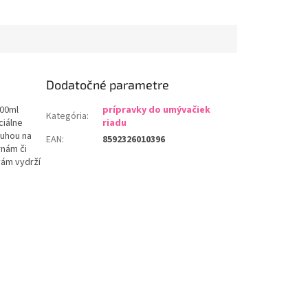
Dodatočné parametre
400ml
prípravky do umývačiek
Kategória
:
ciálne
riadu
muhou na
EAN
:
8592326010396
rnám či
vám vydrží