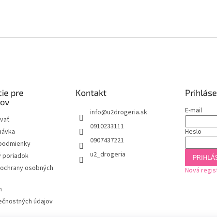
ie pre
Kontakt
Prihláse
kov
E-mail
info
@
u2drogeria.sk
vať
0910233111
návka
Heslo
0907437221
podmienky
u2_drogeria
 poriadok
PRIHLÁS
ochrany osobných
Nová regis
m
ečnostných údajov