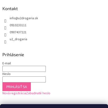
Kontakt
info
@
u2drogeria.sk
0910233111
0907437221
u2_drogeria
Prihlásenie
E-mail
Heslo
PRIHLÁSIŤ SA
Nová registrácia
Zabudnuté heslo