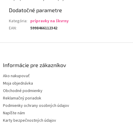
Dodatočné parametre
Kategória
:
prípravky na škvrny
EAN
:
5998466112342
Z
á
p
ä
Informácie pre zákazníkov
t
Ako nakupovať
i
Moja objednávka
e
Obchodné podmienky
Reklamačný poriadok
Podmienky ochrany osobných údajov
Napíšte nám
Karty bezpečnostných údajov