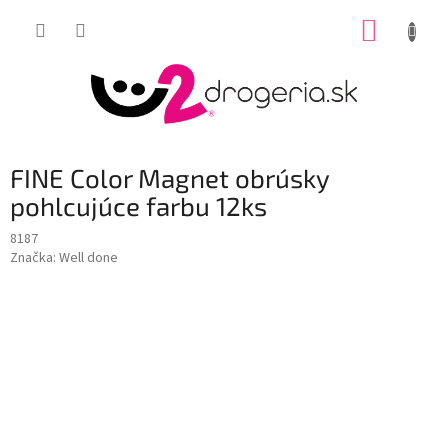
Prejsť
NÁKUP
na
obsah
KOŠÍK
FINE Color Magnet obrúsky
pohlcujúce farbu 12ks
8187
Značka:
Well done