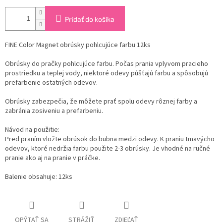
Pridať do košíka
FINE Color Magnet obrúsky pohlcujúce farbu 12ks
Obrúsky do pračky pohlcujúce farbu. Počas prania vplyvom pracieho
prostriedku a teplej vody, niektoré odevy púšťajú farbu a spôsobujú
prefarbenie ostatných odevov.
Obrúsky zabezpečia, že môžete prať spolu odevy rôznej farby a
zabránia zosiveniu a prefarbeniu.
Návod na použitie:
Pred praním vložte obrúsok do bubna medzi odevy. K praniu tmavýcho
odevov, ktoré nedržia farbu použite 2-3 obrúsky. Je vhodné na ručné
pranie ako aj na pranie v práčke.
Balenie obsahuje: 12ks
OPÝTAŤ SA
STRÁŽIŤ
ZDIEĽAŤ