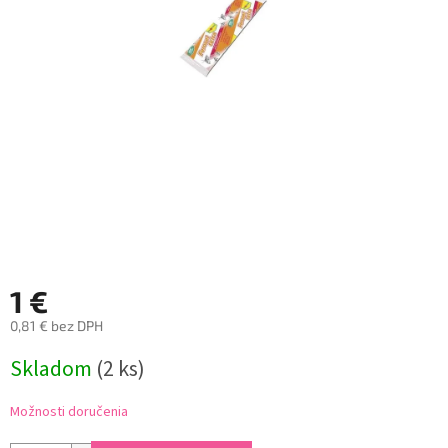
1 €
0,81 € bez DPH
Jednotková
Skladom
(2 ks)
cena:
Možnosti doručenia