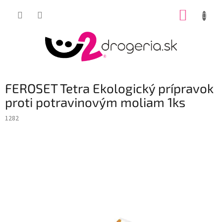
Prejsť
NÁKUP
na
obsah
KOŠÍK
FEROSET Tetra Ekologický prípravok
proti potravinovým moliam 1ks
1282