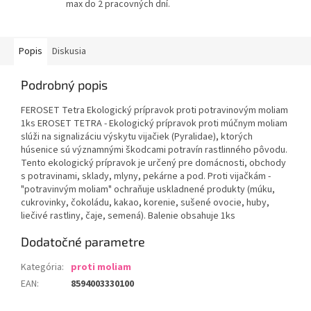
max do 2 pracovných dní.
Popis
Diskusia
Podrobný popis
FEROSET Tetra Ekologický prípravok proti potravinovým moliam
1ks EROSET TETRA - Ekologický prípravok proti múčnym moliam
slúži na signalizáciu výskytu vijačiek (Pyralidae), ktorých
húsenice sú významnými škodcami potravín rastlinného pôvodu.
Tento ekologický prípravok je určený pre domácnosti, obchody
s potravinami, sklady, mlyny, pekárne a pod. Proti vijačkám -
"potravinvým moliam" ochraňuje uskladnené produkty (múku,
cukrovinky, čokoládu, kakao, korenie, sušené ovocie, huby,
liečivé rastliny, čaje, semená). Balenie obsahuje 1ks
Dodatočné parametre
Kategória
:
proti moliam
EAN
:
8594003330100