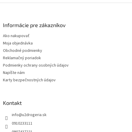
Z
á
p
ä
Informácie pre zákazníkov
t
Ako nakupovať
i
Moja objednávka
e
Obchodné podmienky
Reklamačný poriadok
Podmienky ochrany osobných údajov
Napíšte nám
Karty bezpečnostných údajov
Kontakt
info
@
u2drogeria.sk
0910233111