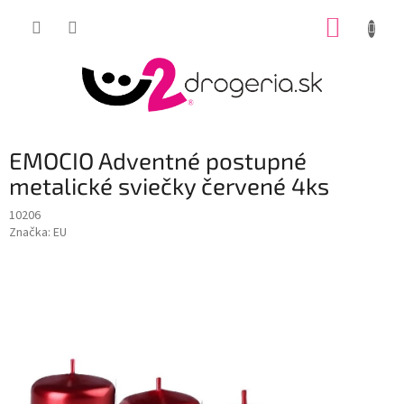
Prejsť
NÁKUP
na
obsah
KOŠÍK
EMOCIO Adventné postupné
metalické sviečky červené 4ks
10206
Značka:
EU