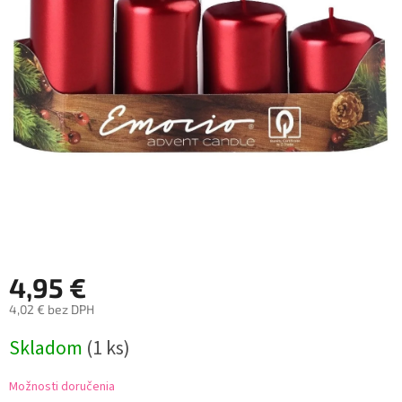
4,95 €
4,02 € bez DPH
Jednotková
Skladom
(1 ks)
cena:
Možnosti doručenia