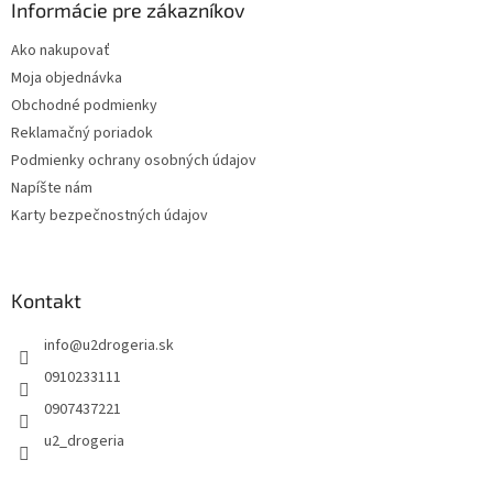
ä
Informácie pre zákazníkov
t
Ako nakupovať
i
Moja objednávka
e
Obchodné podmienky
Reklamačný poriadok
Podmienky ochrany osobných údajov
Napíšte nám
Karty bezpečnostných údajov
Kontakt
info
@
u2drogeria.sk
0910233111
0907437221
u2_drogeria