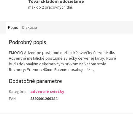
Tovar skladom odosielame
max do 2 pracovných dní.
Popis
Diskusia
Podrobný popis
EMOCIO Adventné postupné metalické sviečky červené 4ks
Adventné metalické postupné sviečky červenej farby, ktoré
budú dokonalým dekoratívnym prvkom na Vašom stole.
Rozmery: Priemer: 40mm Balenie obsahuje: 4ks,
Dodatočné parametre
Kategória
:
adventné sviečky
EAN
:
8592001260184
Z
á
p