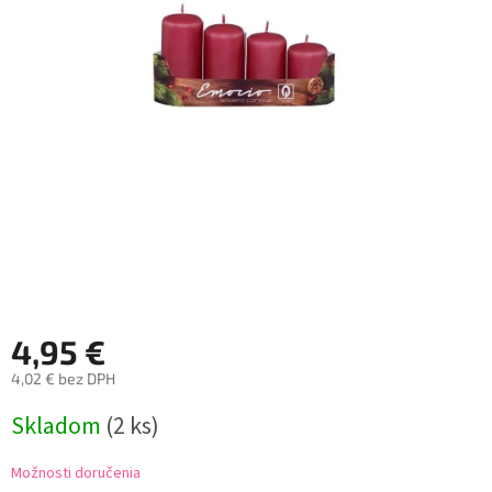
4,95 €
4,02 € bez DPH
Jednotková
Skladom
(2 ks)
cena:
Možnosti doručenia