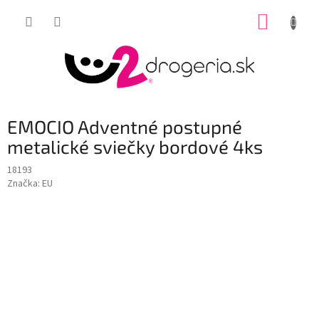
Prejsť
NÁKUP
na
obsah
KOŠÍK
EMOCIO Adventné postupné
metalické sviečky bordové 4ks
18193
Značka:
EU