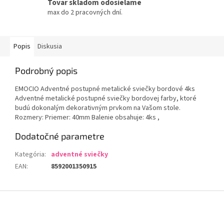
Tovar skladom odosielame
max do 2 pracovných dní.
Popis
Diskusia
Podrobný popis
EMOCIO Adventné postupné metalické sviečky bordové 4ks
Adventné metalické postupné sviečky bordovej farby, ktoré
budú dokonalým dekorativným prvkom na Vašom stole.
Rozmery: Priemer: 40mm Balenie obsahuje: 4ks ,
Dodatočné parametre
Kategória
:
adventné sviečky
EAN
:
8592001350915
Z
á
p