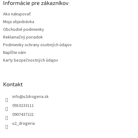
ä
Informácie pre zákazníkov
t
Ako nakupovať
i
Moja objednávka
e
Obchodné podmienky
Reklamačný poriadok
Podmienky ochrany osobných údajov
Napíšte nám
Karty bezpečnostných údajov
Kontakt
info
@
u2drogeria.sk
0910233111
0907437221
u2_drogeria